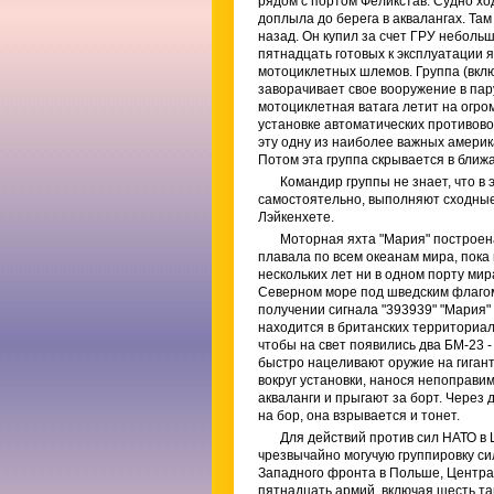
рядом с портом Феликстав. Судно хо
доплыла до берега в аквалангах. Та
назад. Он купил за счет ГРУ неболь
пятнадцать готовых к эксплуатации 
мотоциклетных шлемов. Группа (вкл
заворачивает свое вооружение в пару
мотоциклетная ватага летит на огро
установке автоматических противово
эту одну из наиболее важных америк
Потом эта группа скрывается в ближ
Командир группы не знает, что в
самостоятельно, выполняют сходные
Лэйкенхете.
Моторная яхта "Мария" построена
плавала по всем океанам мира, пока 
нескольких лет ни в одном порту ми
Северном море под шведским флагом
получении сигнала "393939" "Мария"
находится в британских территориал
чтобы на свет появились два БМ-23 
быстро нацеливают оружие на гиган
вокруг установки, нанося непоправ
акваланги и прыгают за борт. Через 
на бор, она взрывается и тонет.
Для действий против сил НАТО в
чрезвычайно могучую группировку сил
Западного фронта в Польше, Централ
пятнадцать армий, включая шесть т