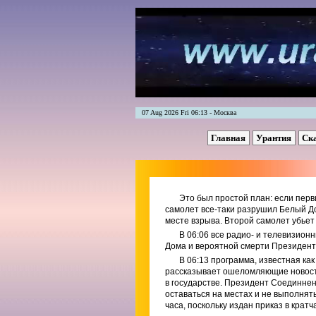
07 Aug 2026 Fri 06:13 - Москва
Главная
Урантия
Ск
Это был простой план: если перв
самолет все-таки разрушил Белый До
месте взрыва. Второй самолет убьет 
В 06:06 все радио- и телевизио
Дома и вероятной смерти Президен
В 06:13 программа, известная ка
рассказывает ошеломляющие новости
в государстве. Президент Соединне
оставаться на местах и не выполня
часа, поскольку издан приказ в крат