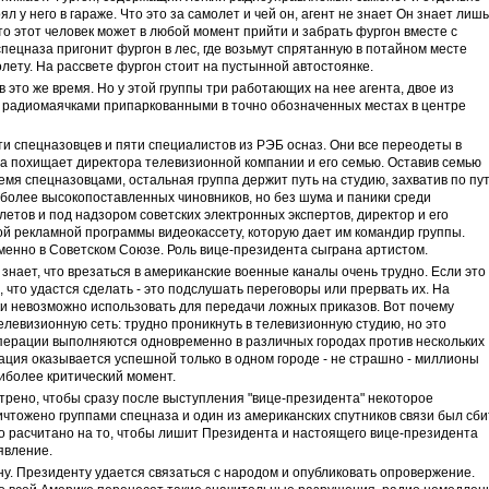
ял у него в гараже. Что это за самолет и чей он, агент не знает Он знает лишь
 что этот человек может в любой момент прийти и забрать фургон вместе с
пецназа пригонит фургон в лес, где возьмут спрятанную в потайном месте
олету. На рассвете фургон стоит на пустынной автостоянке.
 это же время. Но у этой группы три работающих на нее агента, двое из
с радиомаячками припаркованными в точно обозначенных местах в центре
ти спецназовцев и пяти специалистов из РЭБ осназ. Они все переодеты в
па похищает директора телевизионной компании и его семью. Оставив семью
емя спецназовцами, остальная группа держит путь на студию, захватив по пу
иболее высокопоставленных чиновников, но без шума и паники среди
летов и под надзором советских электронных экспертов, директор и его
й рекламной программы видеокассету, которую дает им командир группы.
менно в Советском Союзе. Роль вице-президента сыграна артистом.
нает, что врезаться в американские военные каналы очень трудно. Если это
 что удастся сделать - это подслушать переговоры или прервать их. На
ки невозможно использовать для передачи ложных приказов. Вот почему
левизионную сеть: трудно проникнуть в телевизионную студию, но это
Операции выполняются одновременно в различных городах против нескольких
ция оказывается успешной только в одном городе - не страшно - миллионы
иболее критический момент.
ено, чтобы сразу после выступления "вице-президента" некоторое
чтожено группами спецназа и один из американских спутников связи был сби
то расчитано на то, чтобы лишит Президента и настоящего вице-президента
явление.
ну. Президенту удается связаться с народом и опубликовать опровержение.