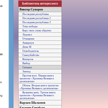
Библиотека интересного
ое
Виктор Суворов
Последняя республика
Последняя республика 2
Последняя республика 3
Тень победы
Беру свои слова обратно
Ледокол
Очищение
Аквариум
День М
Освободитель
ми.
Самоубийство
Контроль
Выбор
Спецназ
Змееед
Против всех. Первая книга
трилогии «Хроника Великого
десятилетия»
их
Облом. Вторая книга трилогии
«Хроника Великого десятилетия»
Кузькина мать. Третья книга
трилогии «Хроника Великого
у.
десятилетия»
Варлам Шаламов
Евгения Гинзбург