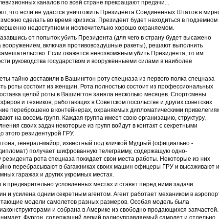
левизионных каналов по всей стране прекращают предачи...
ют, что если не удастся уничтожить Президента Соединенных Штатов в мирн
возможно сделать во время кризиса. Президент будет находиться в подземном
вершенно недоступном и исключительно хорошо охраняемом.
казавшись от попыток убить Президента (для чего в страну будет высажено
да вооружением, включая противовоздушные ракеты), решают выполнить
 замешательство. Если окажется невозвомжным убить Президента, то им
сти руководства государством и вооруженныеми силами в наиболее
еты тайно доставили в Вашингтон роту спецназа из первого полка спецназа
сть роты состоит из женщин. Рота полностью состоит из профессиональных
Доставка целой роты в Вашингтон заняла несколько месяцев. Спортсмены
феров и техников, работающих в Советском посольстве и других советских
ение переброшено в контейнерах, охраняемых дипломатическими привелегия
ают на восемь групп. Каждая группа имеет свою организацию, структуру,
нения своих задач некоторые из групп войдут в контакт с секретными
о этого резидентурой ГРУ.
гтона, генерал-майор, известный под кличкой Мудрый (официально -
 дипломат) получает шифрованную телеграмму, содержащую одно-
зу резидента рота спецназа покидает свои места работы. Некоторые из них
айно перебрасывают в багажниках своих машин офицеры ГРУ и высаживают 
земных гаражах и других укромных местах.
 в предварительно условленных местах и ставят перед ними задачи.
чин и усилена одним секретным агентом. Агент работает механиком в аэропорт
летающие модели самолетов разных размеров. Особая модель была
иаконструкторами и собрана в Америке из свободно продающихся запчастей.
ринимает. Фургон, содержащий легкий радиоуправляемый самолет и отдельно