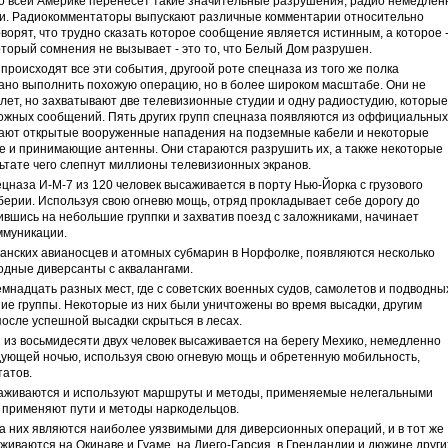
по всей Америке перенесет такие значительные разрушения, радио немедлен
зи. Радиокомментаторы выпускают различные комментарии относительно
ворят, что трудно сказать которое сообщение является истинным, а которое 
оторый сомнения не вызывает - это то, что Белый Дом разрушен.
 происходят все эти события, другоой роте спецназа из того же полка
ано выполнить похожую операцию, но в более широком масштабе. Они не
ет, но захватывают две телевизионные студии и одну радиостудию, которые
ложных сообщений. Пять других групп спецназа появляются из оффициальных
мают открытые вооруженные нападения на подземные кабели и некоторые
 и принимающие антенны. Они стараются разрушить их, а также некоторые
ьтате чего слепнут миллионы телевизионных экранов.
ецназа И-М-7 из 120 человек высаживается в порту Нью-Йорка с грузового
ерии. Используя свою огневю мощь, отряд прокладывает себе дорогу до
вшись на небольшие группки и захватив поезд с заложниками, начинает
ммуникации.
анских авианосцев и атомных субмарин в Норфолке, появляются несколько
одные диверсанты с аквалангами.
мнадцать разных мест, где с советских военных судов, самолетов и подводны
ие группы. Некоторые из них были уничтожены во время высадки, другим
после успешной высадки скрыться в лесах.
 из восьмидесяти двух человек высаживается на берегу Мехико, немедленно
ующей ночью, используя свою огневую мощь и обретенную мобильность,
атов.
аживаются и используют маршруты и методы, применяемые нелегальными
ие применяют пути и методы наркодельцов.
а них являются наиболее уязвимыми для диверсионных операций, и в тот же
иваются на Окинаве и Гуаме, на Диего-Гарсия, в Гренландии и дюжине други