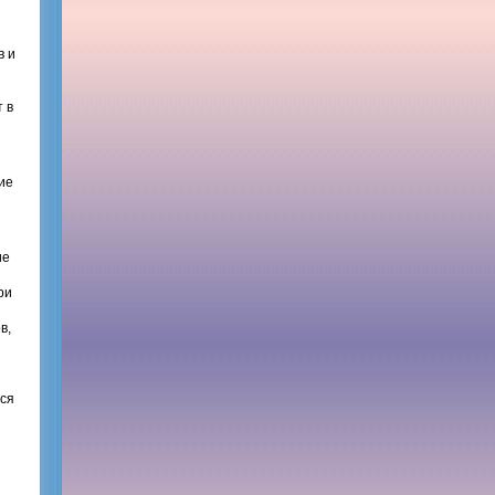
в и
 в
ие
ие
ри
в,
тся