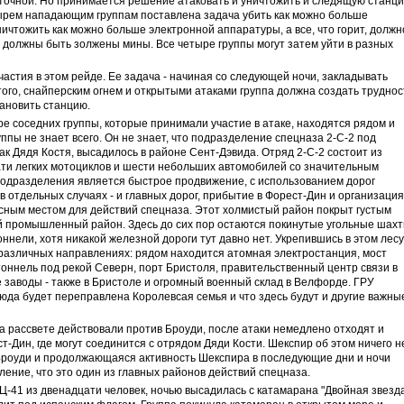
точной. Но принимается решение атаковать и уничтожить и следящую станц
тырем нападающим группам поставлена задача убить как можно больше
ничтожить как можно больше электронной аппаратуры, а все, что горит, должн
 должны быть золжены мины. Все четыре группы могут затем уйти в разных
астия в этом рейде. Ее задача - начиная со следующей ночи, закладывать
того, снайперским огнем и открытыми атаками группа должна создать труднос
ановить станцию.
ре соседних группы, которые принимали участие в атаке, находятся рядом и
ппы не знает всего. Он не знает, что подразделение спецназа 2-С-2 под
ак Дядя Костя, высадилось в районе Сент-Дэвида. Отряд 2-С-2 состоит из
ати легких мотоциклов и шести небольших автомобилей со значительным
подразделения является быстрое продвижение, с использованием дорог
 в отдельных случаях - и главных дорог, прибытие в Форест-Дин и организация
сным местом для действий спецназа. Этот холмистый район покрыт густым
й промышленный район. Здесь до сих пор остаются покинутые угольные шах
нели, хотя никакой железной дороги тут давно нет. Укрепившись в этом лесу
 различных направлениях: рядом находится атомная электростанция, мост
оннель под рекой Северн, порт Бристоля, правительственный центр связи в
заводы - также в Бристоле и огромный военный склад в Велфорде. ГРУ
 сюда будет переправлена Королевсая семья и что здесь будут и другие важны
на рассвете действовали против Броуди, после атаки немедлено отходят и
-Дин, где могут соединится с отрядом Дяди Кости. Шекспир об этом ничего н
роуди и продолжающаяся активность Шекспира в последующие дни и ночи
ление, что это один из главных районов действий спецназа.
Ц-41 из двенадцати человек, ночью высадилась с катамарана "Двойная звезд