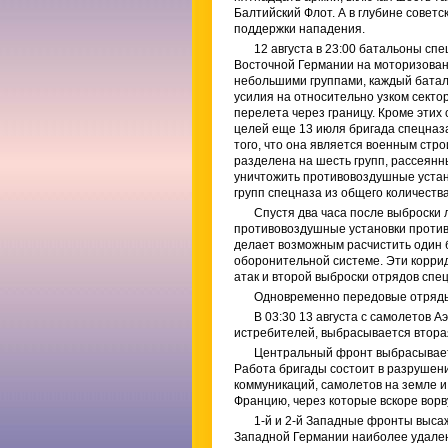
Балтийский Флот. А в глубине совет
поддержки нападения.
12 августа в 23:00 батальоны сп
Восточной Германии на моторизова
небольшими группами, каждый батал
усилия на относительно узком секто
перелета через границу. Кроме этих
целей еще 13 июля бригада спецназа
того, что она является военным стр
разделена на шесть групп, рассеянн
уничтожить противовоздушные устан
групп спецназа из общего количества
Спустя два часа после выброски
противовоздушные установки проти
делает возможным расчистить один 
оборонительной системе. Эти корр
атак и второй выброски отрядов спе
Одновременно передовые отряды 
В 03:30 13 августа с самолетов 
истребителей, выбрасывается втора
Центральный фронт выбрасывает 
Работа бригады состоит в разрушен
коммуникаций, самолетов на земле и
Францию, через которые вскоре ворв
1-й и 2-й Западные фронты высаж
Западной Германии наиболее удалена