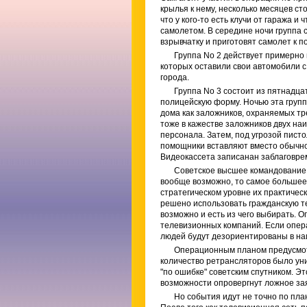
крылья к нему, несколько месяцев сто
что у кого-то есть клучи от гаража и
самолетом. В середине ночи группа с
взрывчатку и приготовят самолет к п
Группа No 2 действует примерно в
которых оставили свои автомобили 
города.
Группа No 3 состоит из пятнадца
полицейскую форму. Ночью эта груп
дома как заложников, охраняемых тр
тоже в кажестве заложников двух на
персонала. Затем, под угрозой писто
помощники вставляют вместо обычно
Видеокассета записанан заблаговре
Советское высшее командование з
вообще возможно, то самое большее,
стратегическом уровне их практичес
решено использовать гражданскую те
возможно и есть из чего выбирать. 
телевизионных компаний. Если опера
людей будут дезориентированы в на
Операционным планом предусмотр
количество ретрансляторов было уни
"по ошибке" советским спутником. Э
возможности опровергнут ложное за
Но события идут не точно по пла