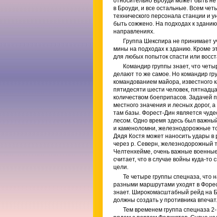
относительно Броуди может быть не
в Броуди, и все остальные. Всем че
технического персонала станции и у
быть сожжено. На подходах к зданию
направлениях.
Группа Шекспира не принимает уч
мины на подходах к зданию. Кроме э
для любых попыток спасти или восст
Командир группы знает, что четы
делают то же самое. Но командир гру
командованием майора, известного к
пятидесяти шести человек, пятнадц
количеством боеприпасов. Задачей 
местного значения и лесных дорог, а
там базы. Форест-Дин является чуде
лесом. Одно время здесь был важны
и каменоломни, железнодорожные тон
Дядя Костя может наносить удары в
через р. Северн, железнодорожный т
Челтенхейме, очень важные военные 
считает, что в случае войны куда-то
цели.
Те четыре группы спецназа, что 
разными маршрутами уходят в Форест
знает. Широкомасштабный рейд на Б
должны создать у противника впечат
Тем временем группа спецназа 2-