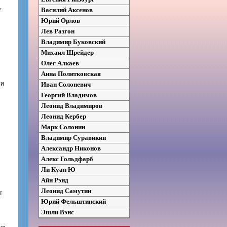
,
Василий Аксенов
Юрий Орлов
Лев Разгон
Владимир Буковский
Михаил Шрейдер
Олег Алкаев
Анна Политковская
ти
Иван Солоневич
Георгий Владимов
Леонид Владимиров
Леонид Кербер
Марк Солонин
Владимир Суравикин
Александр Никонов
Алекс Гольдфарб
Ли Куан Ю
Айн Рэнд
Леонид Самутин
т
Юрий Фельштинский
Эшли Вэнс