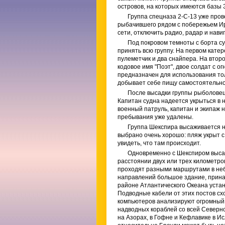
островов, на которых имеются базы 
Группа спецназа 2-С-13 уже пров
рыбачившего рядом с побережьем Ирл
сети, отключить радио, радар и нави
Под покровом темноты с борта су
принять всю группу. На первом кате
пулеметчик и два снайпера. На втор
кодовое имя "Поэт", двое солдат с о
предназначен для использования тол
добывает себе пищу самостоятельно,
После высадки группы рыболовецк
Капитан судна надеется укрыться в 
военный патруль, капитан и экипаж 
пребывания уже удалены.
Группа Шекспира высаживается н
выбрано очень хорошо: пляж укрыт с
увидеть, что там происходит.
Одновременно с Шекспиром высаж
расстоянии двух или трех километров
проходят разными маршрутами в неб
направлений большое здание, прин
районе Атлантического Океана устан
Подводные кабели от этих постов сх
компьютеров анализируют огромный
надводных кораблей со всей Северн
на Азорах, в Гофне и Кефлавике в И