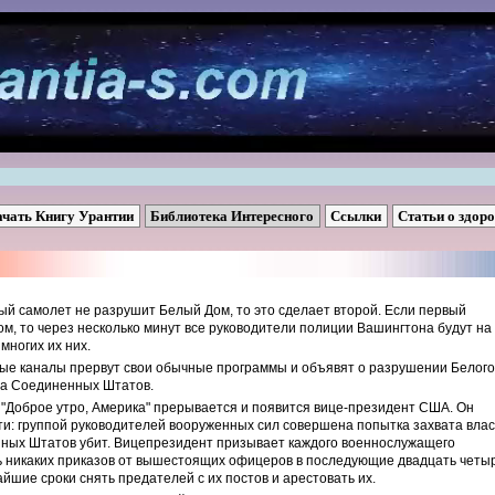
ачать Книгу Урантии
Библиотека Интересного
Ссылки
Статьи о здор
ый самолет не разрушит Белый Дом, то это сделает второй. Если первый
м, то через несколько минут все руководители полиции Вашингтона будут на
многих их них.
нные каналы прервут свои обычные программы и объявят о разрушении Белого
та Соединенных Штатов.
к "Доброе утро, Америка" прерывается и появится вице-президент США. Он
: группой руководителей вооруженных сил совершена попытка захвата вла
нных Штатов убит. Вицепрезидент призывает каждого военнослужащего
ть никаких приказов от вышестоящих офицеров в последующие двадцать четы
чайшие сроки снять предателей с их постов и арестовать их.