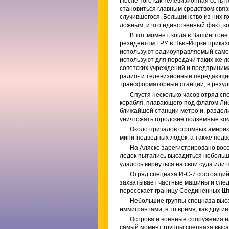
После того как телевизионная сеть 
становиться главным средством свя
случившегося. Большинство из них го
ложным, и что единственный факт, к
В тот момент, когда в Вашингтоне
резидентом ГРУ в Нью-Йорке приказ
используют радиоуправляемый самол
используют для передачи таких же 
советских учреждений и предприни
радио- и телевизионные передающие
трансформаторные станции, в резул
Спустя несколько часов отряд сп
корабля, плавающего под флагом Либ
ближайшей станции метро и, раздели
уничтожать городские подземные ко
Около причалов огромных америк
мини-подводных лодок, а также подв
На Аляске зарегистрировано восе
лодок пытались высадиться небольш
удалось вернуться на свои суда или 
Отряд спецназа И-С-7 состоящий
захватывает частные машины и след
пересекает границу Соединенных Шт
Небольшие группы спецназа выс
иммигрантами, в то время, как друг
Острова и военные сооружения н
самый момент группы спецназа высаж