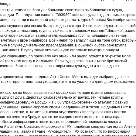
Запада.
ела три недели на борту небольшого советского рыболовецкого судна,
андии. По получении сигнала "393939" капитан судна отдает приказ отреза
гационные огни и на полной скорости держать курс к берегам Великобритании
дна спущены два легких быстроходных катера. Их величина достаточна, что
ре находится командир группы, лейтенант с кодовым именем "Шекспир", радист
ом катере находится заместитель командира группы, младший лейтенант,
гнеметами и двое снайперов. Все имеют по запасу пищи на трое суток, которы
ько в случае длительного преследования. В обычной обстановке группа
 как может. В гуппу также включены две огромные немецкие овчарки.
ое суденышко, по прежнему без огней или радио, уходит в открытое море.
нейтральном порту в Ирландии. Если судно остановит в море британский
ничего не боятся: опасные пассажиры покинули судно и все следы их
а крошечном пляже рядом с Литл-Хевен. Место высадки выбрано давно, и
 трех сторон огромными утесами, так что на удалении даже днем невозможно
иваются на берег в различных местах еще четыре группы спецназа на
 друг от друга. Действуя самостоятельно от других, эти четыре группы
ольшую деревушку Броуди и в 3:30 утра одновременно атакуют с разных
адлежащее Военно-морским силам Соединенных Штатов. По данным ГРУ в
овлены сотни, а, может, и тысячи акустических прослушивающих постов.
одятся вместе в Броуди, где сотни американских экспертов с помощью
 объем информации относительно передвижений подводных лодок и
ой Атлантики. Согласно информации ГРУ подобные сооружения есть в Антигу
сландии, на Гаваях и Гуаме. Руководители ГРУ сознают, что их информация