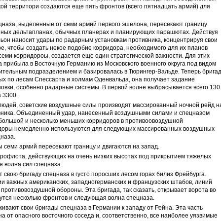
ской территори создаются еще пять фронтов (всего пятнадцать армий) для
ецназа, выделенные от семи армий первого эшелона, пересекают границу
нных дельтапланах, обычных планерах и планирующих парашютах. Действуя
ьон наносит удары по радарным установкам противника, концентрируя свои
ре, чтобы создать некое подобие корридора, необходимого для их планов
 семи корридороы, создается еще один стратегической важности. Для этих
 прибыла в Восточную Германию из Московского военного округа под видом
оительным подразделением и базировалась в Тюрингер-Вальде. Теперь брига
ых по лесам Спессарта и холмам Оденвальда, она получает задание
овки, особенно радарные системы. В первой волне выбрасывается всего 130
 3300.
 людей, советские воздушные силы производят массированный ночной рейд н
вника. Объединенный удар, нанесенный воздушными силами и спецназом
большой и несколько меньших корридоров в противоовоздушной
идоры немедленно используются для следующих массированных воздушных
цназа.
семи армий пересекают границу и двигаются на запад.
Аэрофлота, действующих на очень низких высотах под прикрытием тяжелых
я волна сил спецназа.
свою бригаду спецназа в густо поросших лесом горах билиз Фрейбурга.
ии важных американских, западногерманских и французских штабов, линий
 противовоздушной обороны. Эта бригада, так сказать, открывает ворота во
утся несколько фронтов и следующая волна спецназа.
ивают свои бригады спецназа в Германии к западу от Рейна. Эта часть
 от опасного восточного соседа и, соответственно, все наиболее уязвимые