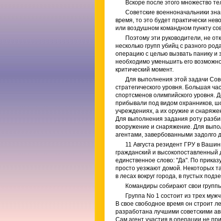
Вскоре после этого множество те
Советские военноначальники зна
время, то это будет практически не
или воздушном командном пункту со
Поэтому эти руководители, не от
несколько групп убийц с разного ро
операцию с целью вызвать панику и
необходимо уменьшить его возможно
критический момент.
Для выполнения этой задачи Сов
стратегического уровня. Большая ча
спортсменов олимпийского уровня. 
прибывали под видом охранников, шо
учреждениях, а их оружие и снаряж
Для выполнения задания роту разбив
вооружение и снаряжение. Для выпол
агентами, завербованными задолго д
11 Августа резидент ГРУ в Вашин
гражданский и высокопоставленный
единственное слово: "Да". По прика
просто уезжают домой. Некоторых т
в лесах вокруг города, в пустых под
Командиры собирают свои группы
Группа No 1 состоит из трех муж
В свое свободное время он строит 
разработана лучшими советскими ав
Сам агент участия в операции не п