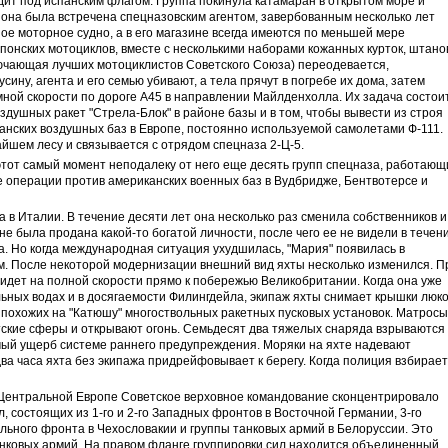
дит под испанским флагом. Группа покинула катамаран в открытом море и
м она была встречена спецназовским агентом, завербованным несколько лет
шое моторное судно, а в его магазине всегда имеются по меньшей мере
японских мотоциклов, вместе с несколькими наборами кожанных курток, штано
ючающая лучших мотоциклистов Советского Союза) переодевается,
сину, агента и его семью убивают, а тела прячут в погребе их дома, затем
мной скорости по дороге А45 в направлении Майлденхолла. Их задача состоит
здушных ракет "Стрела-Блок" в районе базы и в том, чтобы вывести из строя
анских воздушных баз в Европе, постоянно используемой самолетами Ф-111.
айшем лесу и связывается с отрядом спецназа 2-Ц-5.
 этот самый момент неподалеку от него еще десять групп спецназа, работающ
 операции против американских военных баз в Вудбридже, Бентвотерсе и
 в Италии. В течение десяти лет она несколько раз сменила собственников и
не была продана какой-то богатой личности, после чего ее не видели в течен
ра. Но когда международная ситуация ухудшилась, "Мария" появилась в
. После некоторой модернизации внешний вид яхты несколько изменился. П
 идет на полной скорости прямо к побережью Великобритании. Когда она уже
ьных водах и в досягаемости Филингдейла, экипаж яхты снимает крышки люко
- похожих на "Катюшу" многоствольных ракетных пусковых установок. Матросы
тские сферы и открывают огонь. Семьдесят два тяжелых снаряда взрываются
имый ущерб системе раннего предупреждения. Моряки на яхте надевают
два часа яхта без экипажа придрейфовывает к берегу. Когда полиция взбирае
 Центральной Европе Советское верховное командование сконцентрировало
, состоящих из 1-го и 2-го Западных фронтов в Восточной Германии, 3-го
ьного фронта в Чехословакии и группы танковых армий в Белоруссии. Это
анковых армий. На правом фланге группировки сил находится объединенный