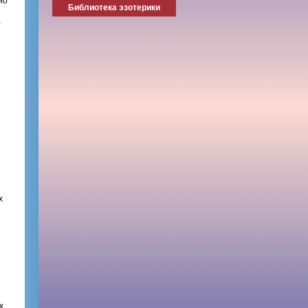
но
Библиотека эзотерики
-
х
х