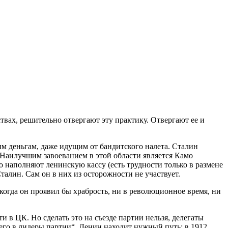
вах, решительно отвергают эту практику. Отвергают ее и
ким деньгам, даже идущим от бандитского налета. Сталин
. Наилучшим завоеванием в этой области является Камо
 наполняют ленинскую кассу (есть трудности только в размене
алин. Сам он в них из осторожности не участвует.
 когда он проявил бы храбрость, ни в революционное время, ни
 в ЦК. Но сделать это на съезде партии нельзя, делегаты
 его в лидеры партии“. Ленин находит нужный путь: в 1912