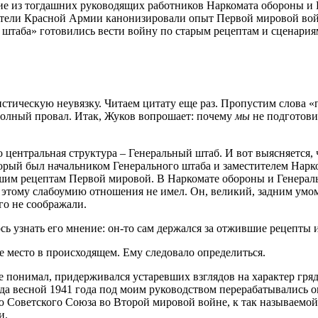
огие из тогдашних руководящих работников Наркомата обороны и 
одители Красной Армии канонизировали опыт Первой мировой во
о штаба» готовились вести войну по старым рецептам и сценария
тическую неувязку. Читаем цитату еще раз. Пропустим слова «п
полный провал. Итак, Жуков вопрошает: почему
мы
не подготови
о центральная структура – Генеральный штаб. И вот выясняется,
рый был начальником Генерального штаба и заместителем Нарко
вшим рецептам Первой мировой. В Наркомате обороны и Генерал
у этому слабоумию отношения не имел. Он, великий, задним ум
го не соображали.
ь узнать его мнение: он-то сам держался за отжившие рецепты
е место в происходящем. Ему следовало определиться.
 не понимал, придерживался устаревших взглядов на характер гр
гда весной 1941 года под моим руководством перерабатывались
 Советского Союза во Второй мировой войне, к так называемой
и.