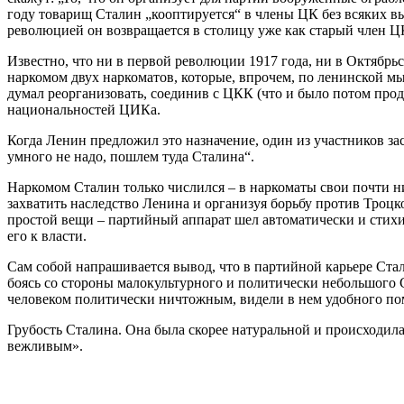
году товарищ Сталин „кооптируется“ в члены ЦК без всяких вы
революцией он возвращается в столицу уже как старый член Ц
Известно, что ни в первой революции 1917 года, ни в Октябрьс
наркомом двух наркоматов, которые, впрочем, по ленинской м
думал реорганизовать, соединив с ЦКК (что и было потом прод
национальностей ЦИКа.
Когда Ленин предложил это назначение, один из участников зас
умного не надо, пошлем туда Сталина“.
Наркомом Сталин только числился – в наркоматы свои почти ни
захватить наследство Ленина и организуя борьбу против Троцк
простой вещи – партийный аппарат шел автоматически и стихий
его к власти.
Сам собой напрашивается вывод, что в партийной карьере Стал
боясь со стороны малокультурного и политически небольшого 
человеком политически ничтожным, видели в нем удобного п
Грубость Сталина. Она была скорее натуральной и происходила
вежливым».