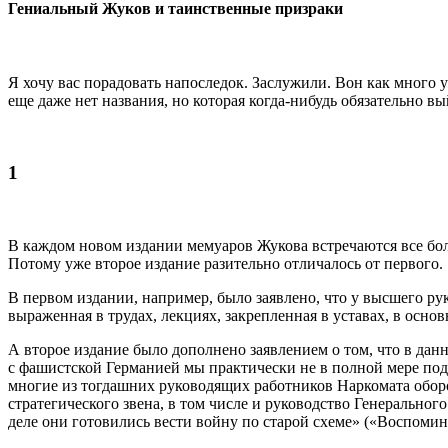
Гениальный Жуков и таинственные призраки
Я хочу вас порадовать напоследок. Заслужили. Вон как много у
еще даже нет названия, но которая когда-нибудь обязательно вы
1
В каждом новом издании мемуаров Жукова встречаются все бол
Потому уже второе издание разительно отличалось от первого.
В первом издании, например, было заявлено, что у высшего ру
выраженная в трудах, лекциях, закрепленная в уставах, в осно
А второе издание было дополнено заявлением о том, что в да
с фашистской Германией мы практически не в полной мере подг
многие из тогдашних руководящих работников Наркомата обо
стратегического звена, в том числе и руководство Генерально
деле они готовились вести войну по старой схеме» («Воспомина