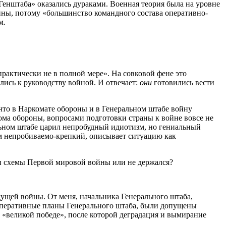
Генштаба» оказались дураками. Военная теория была на уровне
йны, потому «большинство командного состава оперативно-
м.
рактически не в полной мере». На совковой фене это
лись к руководству войной. И отвечает:
они
готовились вести
 что в Наркомате обороны и в Генеральном штабе войну
ма обороны, вопросами подготовки страны к войне вовсе не
ьном штабе царил непробудный идиотизм, но гениальный
ом непробиваемо-крепкий, описывает ситуацию как
 и схемы Первой мировой войны или не держался?
ядущей войны. От меня, начальника Генерального штаба,
 оперативные планы Генерального штаба, были допущены
 «великой победе», после которой деградация и вымирание