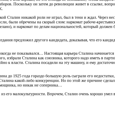
боров. Поскольку он затем до революции живет в ссылке, вопрос
К.
кой Сталин никакой роли не играл, был в тени и ждал. Через не
ысли, были обречены на скорый слом: наркомат рабоче-крестья
елано), и наркомат по делам национальностей, который должен 
едания предложил другого кандидата, доказывая, что его кандид
когда не показывался… Настоящая карьера Сталина начинается т
ого, избрали Сталина как союзника, которого надо иметь в парт
но к власти. Сталина посадили на эту машину, и ему достаточн
ина до 1925 года гораздо большую роль сыграли его недостатки,
Сталина какой-либо конкуренции. Но по этой же причине сделал
омощника, но никак не соперника…
 из его малокультурности. Впрочем, Сталин очень хорошо умел 