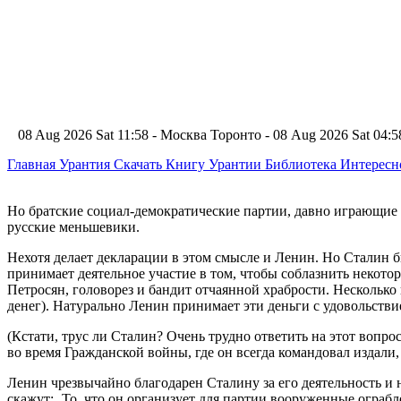
08 Aug 2026 Sat 11:58 - Москва
Торонто - 08 Aug 2026 Sat 04
Главная
Урантия
Скачать Книгу Урантии
Библиотека Интерес
Но братские социал-демократические партии, давно играющие в
русские меньшевики.
Нехотя делает декларации в этом смысле и Ленин. Но Сталин бы
принимает деятельное участие в том, чтобы соблазнить некото
Петросян, головорез и бандит отчаянной храбрости. Несколько
денег). Натурально Ленин принимает эти деньги с удовольстви
(Кстати, трус ли Сталин? Очень трудно ответить на этот вопро
во время Гражданской войны, где он всегда командовал издали, 
Ленин чрезвычайно благодарен Сталину за его деятельность и н
скажут: „То, что он организует для партии вооруженные ограбл