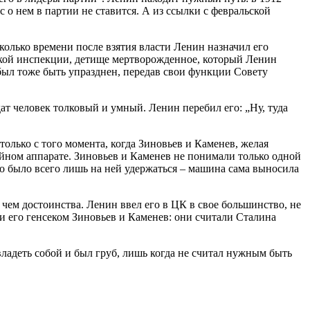
 о нем в партии не ставится. А из ссылки с февральской
сколько времени после взятия власти Ленин назначил его
нской инспекции, детище мертворожденное, который Ленин
был тоже быть упразднен, передав свои функции Совету
ат человек толковый и умный. Ленин перебил его: „Ну, туда
олько с того момента, когда Зиновьев и Каменев, желая
ийном аппарате. Зиновьев и Каменев не понимали только одной
о было всего лишь на ней удержаться – машина сама выносила
 чем достоинства. Ленин ввел его в ЦК в свое большинство, не
и его генсеком Зиновьев и Каменев: они считали Сталина
владеть собой и был груб, лишь когда не считал нужным быть