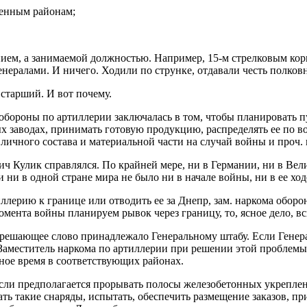
ленным районам;
ем, а занимаемой должностью. Например, 15-м стрелковым корп
нералами. И ничего. Ходили по струнке, отдавали честь полко
 старший. И вот почему.
обороны по артиллерии заключалась в том, чтобы планировать п
х заводах, принимать готовую продукцию, распределять ее по в
личного состава и материальной части на случай войны и проч. 
вич Кулик справлялся. По крайней мере, ни в Германии, ни в В
ни в одной стране мира не было ни в начале войны, ни в ее ход
ллерию к границе или отводить ее за Днепр, зам. наркома обо
момента войны планируем рывок через границу, то, ясное дело, 
 решающее слово принадлежало Генеральному штабу. Если Генер
. Заместитель наркома по артиллерии при решении этой проблемы
нное время в соответствующих районах.
 если предполагается прорывать полосы железобетонных укрепле
ть такие снаряды, испытать, обеспечить размещение заказов, пр