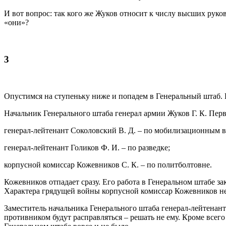
И вот вопрос: так кого же Жуков относит к числу высших рук
«они»?
3
Опустимся на ступеньку ниже и попадем в Генеральный штаб. 
Начальник Генерального штаба генерал армии Жуков Г. К. Пер
генерал-лейтенант Соколовский В. Д. – по мобилизационным 
генерал-лейтенант Голиков Ф. И. – по разведке;
корпусной комиссар Кожевников С. К. – по политболтовне.
Кожевников отпадает сразу. Его работа в Генеральном штабе за
Характера грядущей войны корпусной комиссар Кожевников не
Заместитель начальника Генерального штаба генерал-лейтенант
противником будут расправляться – решать не ему. Кроме всег