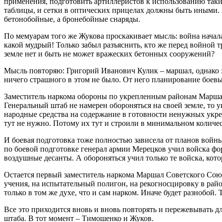
применения, подготовить артиллеристов к использованию таких 
таблицы, и сетки в оптических прицелах должны быть иными. 
бетонобойные, а бронебойные снаряды.
По мемуарам того же Жукова проскакивает мысль: война начала
какой мудрый! Только забыл разъяснить, кто же перед войной
земле нет и быть не может вражеских бетонных сооружений?
Мысль повторяю: Григорий Иванович Кулик – маршал, однако х
ничего страшного в этом не было. От него планирование боев
Заместитель наркома обороны по укрепленным районам Маршал
Генеральный штаб не намерен обороняться на своей земле, то
народные средства на содержание в готовности ненужных укре
тут не нужно. Потому их тут и строили в минимальном количес
И боевая подготовка тоже полностью зависела от планов войны,
по боевой подготовке генерал армии Мерецков учил войска фо
воздушные десанты. А обороняться учил только те войска, кото
Остается первый заместитель наркома Маршал Советского Союз
учения, на испытательный полигон, на рекогносцировку в райо
только в том же духе, что и сам нарком. Иначе будет разнобой. 
Все это приходится вновь и вновь повторять и пережевывать д
штаба. В тот момент – Тимошенко и Жуков.