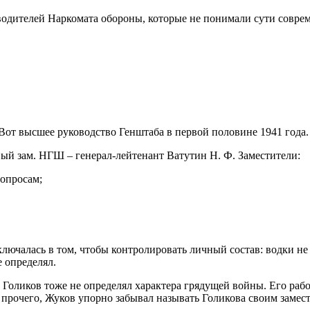
оводителей Наркомата обороны, которые не понимали сути совре
Вот высшее руководство Генштаба в первой половине 1941 года.
вый зам. НГШ – генерал-лейтенант Ватутин Н. Ф. Заместители:
вопросам;
ключалась в том, чтобы контролировать личный состав: водки не 
 определял.
 Голиков тоже не определял характера грядущей войны. Его рабо
о прочего, Жуков упорно забывал называть Голикова своим замес