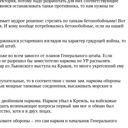
аектория, потому надо разработать для них соответствующие
овимся останавливать танки противника, то нам нужны не
нимает мудрое решение: стрелять по танкам бетонобойными! Вот
х. И кому вообще потребовались бетонобойные, если на нашей
рживался устаревших взглядов на характер грядущей войны, то
ый штаб.
е во всем зависел от планов Генерального штаба. Если
о не разрешил бы заместителю наркома по УР распылять
ар из Львовского выступа на Краков, то много укреплений ему
тупательные, то в соответствии с ними зам. наркома обороны
рыв мощные танковые соединения, высаживать морские и
 двойником наркома. Нарком убыл в Кремль, на войсковые
решать возникающие вопросы первый зам мог и обязан был
ство, хотя и в двух лицах.
комате обороны – это сам нарком и начальник Генерального