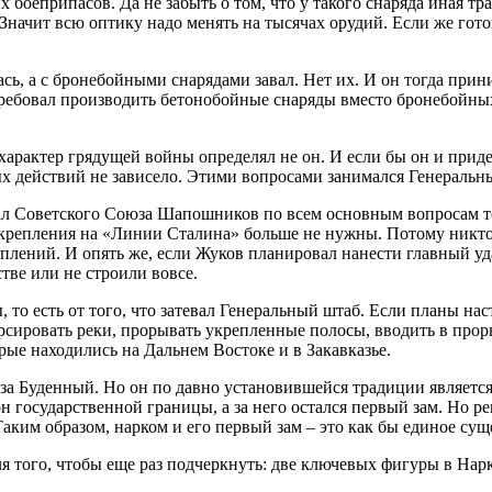
боеприпасов. Да не забыть о том, что у такого снаряда иная тр
Значит всю оптику надо менять на тысячах орудий. Если же гот
сь, а с бронебойными снарядами завал. Нет их. И он тогда при
 требовал производить бетонобойные снаряды вместо бронебойны
арактер грядущей войны определял не он. И если бы он и приде
ых действий не зависело. Этими вопросами занимался Генеральн
 Советского Союза Шапошников по всем основным вопросам тож
 укрепления на «Линии Сталина» больше не нужны. Потому никт
плений. И опять же, если Жуков планировал нанести главный уд
тве или не строили вовсе.
 то есть от того, что затевал Генеральный штаб. Если планы нас
рсировать реки, прорывать укрепленные полосы, вводить в про
рые находились на Дальнем Востоке и в Закавказье.
а Буденный. Но он по давно установившейся традиции является
н государственной границы, а за него остался первый зам. Но 
Таким образом, нарком и его первый зам – это как бы единое суще
ля того, чтобы еще раз подчеркнуть: две ключевых фигуры в Нар