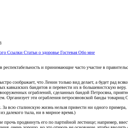
:58
ного
Ссылки
Статьи о здоровье
Гостевая
Обо мне
 респектабельность и принимающие часто участие в правительст
стро соображает, что Ленин только вид делает, а будет рад вся
рых кавказских бандитов и перевести их в большевистскую веру
 вооруженных ограблений, сделанных бандой Петросяна, приятно
ем. Организует эти ограбления петросяновской банды товарищ Ст
с. За всю сталинскую жизнь нельзя привести ни одного примера,
из далекого тыла, ни в мирное время.)
е прочь продвинуть его по партийной лестнице; например, ввести
ения, очень хорошо, но это отнюдь не основание, чтобы вводить