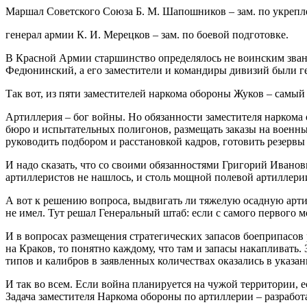
Маршал Советского Союза Б. М. Шапошников – зам. по укреп
генерал армии К. И. Мерецков – зам. по боевой подготовке.
В Красной Армии старшинство определялось не воинским звани
Федюнинский, а его заместители и командиры дивизий были ге
Так вот, из пяти заместителей наркома обороны Жуков – самый
Артиллерия – бог войны. Но обязанности заместителя наркома 
бюро и испытательных полигонов, размещать заказы на военны
руководить подбором и расстановкой кадров, готовить резервы 
И надо сказать, что со своими обязанностями Григорий Ивано
артиллеристов не нашлось, и столь мощной полевой артиллерии 
А вот к решению вопроса, выдвигать ли тяжелую осадную арти
не имел. Тут решал Генеральный штаб: если с самого первого 
И в вопросах размещения стратегических запасов боеприпасов
на Краков, то понятно каждому, что там и запасы накапливать
типов и калибров в заявленных количествах оказались в указа
И так во всем. Если война планируется на чужой территории,
Задача заместителя Наркома обороны по артиллерии – разработа