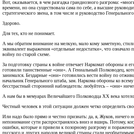
Вот, оказывается, в чем разгадка грандиозного разгрома: «мн
времени, но она существовала сама по себе, а высшие руков
стратегического звена, в том числе и руководство Генеральног
Здорово.
Для тех, кто не понимает.
А мы обратим внимание на мелкую, мало кому заметную, стилис
эквивалент выражения «отдельные недостатки», что означало 
войну по старой схеме.
За подготовку страны к войне отвечает Наркомат обороны и ег
готовили таинственные «они». А Гениальный Полководец, кото
занимался. Бездарные «они» готовились вести войну по отжи
начальник Генерального штаба, зам. Наркома обороны ко всем
бесстрастный сторонний наблюдатель: любуйтесь – «они» ниче
А нам бы в мемуарах Величайшего Полководца XX века хотелос
Честный человек в этой ситуации должен четко определить сво
Или надо было прямо и честно признать: да, я, Жуков, ничего
непонимание сути распространялось вниз и вширь. Потому, ко
ошибки, которые и привели к позорному разгрому и поражению
русского и других народов великой страны стали необратимым