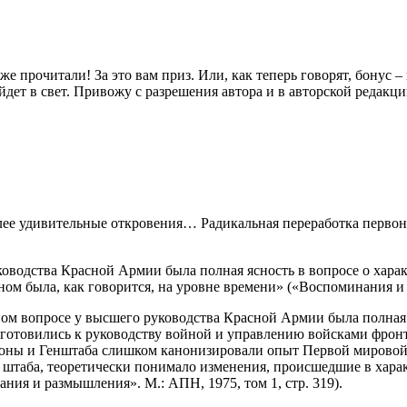
же прочитали! За это вам приз. Или, как теперь говорят, бонус 
йдет в свет. Привожу с разрешения автора и в авторской редакци
ее удивительные откровения… Радикальная переработка первонач
ководства Красной Армии была полная ясность в вопросе о харак
вном была, как говорится, на уровне времени» («Воспоминания и
нном вопросе у высшего руководства Красной Армии была полная
отовились к руководству войной и управлению войсками фронтов
роны и Генштаба слишком канонизировали опыт Первой мировой
го штаба, теоретически понимало изменения, происшедшие в хар
ния и размышления». М.: АПН, 1975, том 1, стр. 319).