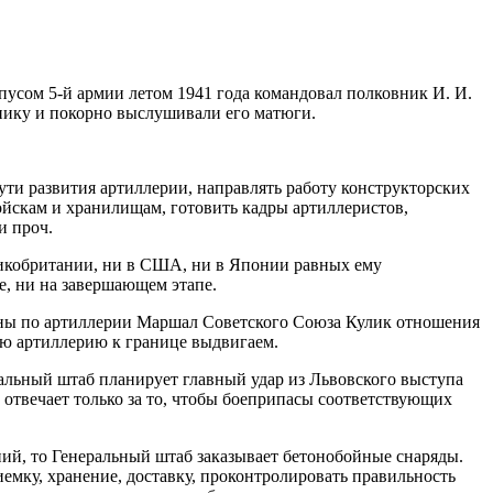
усом 5-й армии летом 1941 года командовал полковник И. И.
внику и покорно выслушивали его матюги.
ути развития артиллерии, направлять работу конструкторских
ойскам и хранилищам, готовить кадры артиллеристов,
и проч.
еликобритании, ни в США, ни в Японии равных ему
е, ни на завершающем этапе.
роны по артиллерии Маршал Советского Союза Кулик отношения
всю артиллерию к границе выдвигаем.
альный штаб планирует главный удар из Львовского выступа
 отвечает только за то, чтобы боеприпасы соответствующих
ний, то Генеральный штаб заказывает бетонобойные снаряды.
иемку, хранение, доставку, проконтролировать правильность