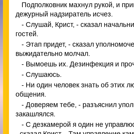
Подполковник махнул рукой, и пр
дежурный надзиратель исчез.
- Слушай, Крист, - сказал начальни
гостей.
- Этап придет, - сказал уполномоч
выжидательно молчал.
- Вымоешь их. Дезинфекция и про
- Слушаюсь.
- Ни один человек знать об этих л
общения.
- Доверяем тебе, - разъяснил уп
закашлялся.
- С дезкамерой я один не управлю
- сказал Крист. - Там управление ка