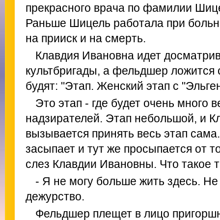
прекрасного врача по фамилии Шице
Раньше Шицель работала при больни
на прииск и на смерть.
Клавдия Ивановна идет досматрив
культбригады, а фельдшер ложится с
будят: "Этап. Женский этап с "Эльген
Это этап - где будет очень много 
надзирателей. Этап небольшой, и К
вызывается принять весь этап сама
засыпает и тут же просыпается от то
слез Клавдии Ивановны. Что такое 
- Я не могу больше жить здесь. Н
дежурство.
Фельдшер плещет в лицо пригорш