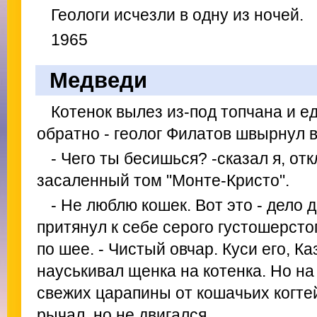
Геологи исчезли в одну из ночей.
1965
Медведи
Котенок вылез из-под топчана и е
обратно - геолог Филатов швырнул в
- Чего ты бесишься? -сказал я, от
засаленный том "Монте-Кристо".
- Не люблю кошек. Вот это - дело д
притянул к себе серого густошерсто
по шее. - Чистый овчар. Куси его, Каз
науськивал щенка на котенка. Но на
свежих царапины от кошачьих когтей
рычал, но не двигался.