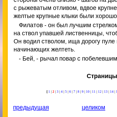
с рыжеватым отливом, вдвое крупне
желтые крупные клыки были хорошо
Филатов - он был лучшим стрелком
на ствол упавшей лиственницы, чтоб
Он водил стволом, ища дорогу пуле
начинающих желтеть.
- Бей, - рычал повар с побелевшим
Страниц
[
1
|
2
|
3
|
4
|
5
|
6
|
7
|
8
|
9
|
10
|
11
|
12
|
13
|
14
|
предыдущая
целиком