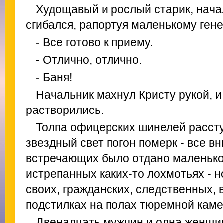
Худощавый и рослый старик, нача
сгибался, рапортуя маленькому гене
- Все готово к приему.
- Отлично, отлично.
- Баня!
Начальник махнул Кристу рукой, и
растворились.
Толпа офицерских шинелей рассту
звездный свет погон померк - все в
встречающих было отдано маленькой
истрепанных каких-то лохмотьях - н
своих, гражданских, следственных,
подстилках на полах тюремной каме
Двенадцать мужчин и одна женщи