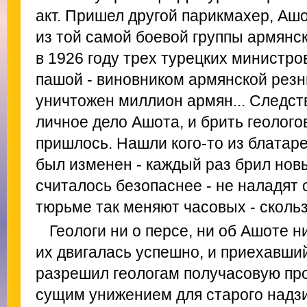
акт. Пришел другой парикмахер, Ашо
из той самой боевой группы армянск
в 1926 году трех турецких министров
пашой - виновником армянской резни
уничтожен миллион армян... Следст
личное дело Ашота, и брить геолого
пришлось. Нашли кого-то из блатаре
был изменен - каждый раз брил нов
считалось безопаснее - не наладят 
тюрьме так меняют часовых - сколь
Геологи ни о персе, ни об Ашоте н
их двигалась успешно, и приехавши
разрешил геологам получасовую про
сущим унижением для старого надз