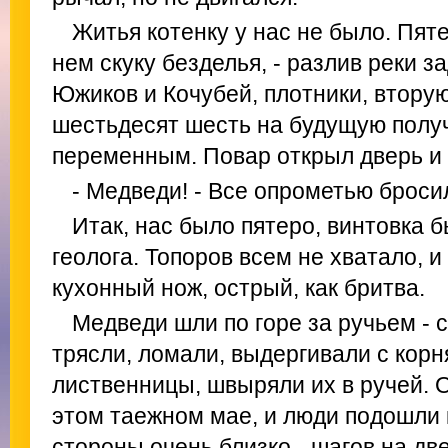
Житья котенку у нас не было. Пя
нем скуку безделья, - разлив реки 
Южиков и Кочубей, плотники, втору
шестьдесят шесть на будущую получ
переменным. Повар открыл дверь и 
- Медведи! - Все опрометью броси
Итак, нас было пятеро, винтовка б
геолога. Топоров всем не хватало, и
кухонный нож, острый, как бритва.
Медведи шли по горе за ручьем - 
трясли, ломали, выдергивали с кор
лиственницы, швыряли их в ручей. О
этом таежном мае, и люди подошли 
стороны очень близко - шагов на дв