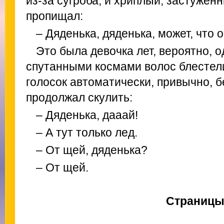
из-за сугроба, и хриплый, застужен
пропищал:
– Дяденька, дяденька, может, что 
Это была девочка лет, вероятно, о
спутанными космами волос блестел
голосок автоматически, привычно, б
продолжал скулить:
– Дяденька, дааай!
– А тут только лед.
– От щей, дяденька?
– От щей.
Страниц