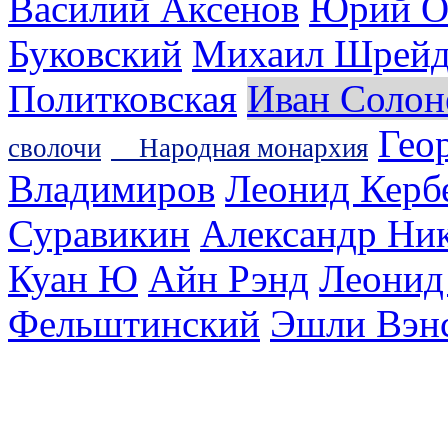
Василий Аксенов
Юрий О
Буковский
Михаил Шрейд
Политковская
Иван Солон
Гео
сволочи
Народная монархия
Владимиров
Леонид Керб
Суравикин
Александр Ни
Куан Ю
Айн Рэнд
Леонид
Фельштинский
Эшли Вэн
Библиотека эзотерики