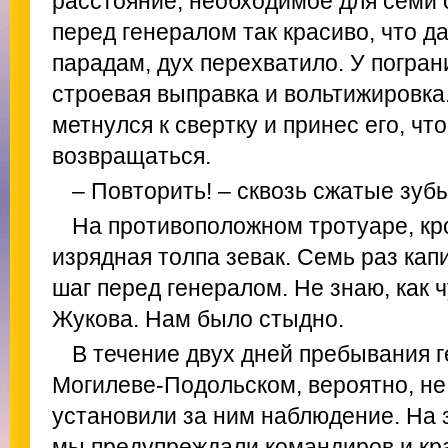
расстояние, необходимое для семи 
перед генералом так красиво, что д
парадам, дух перехватило. У погра
строевая выправка и вольтижировка.
метнулся к свертку и принес его, ч
возвращаться.
– Повторить! – сквозь сжатые зуб
На противоположном тротуаре, кр
изрядная толпа зевак. Семь раз кап
шаг перед генералом. Не знаю, как 
Жукова. Нам было стыдно.
В течение двух дней пребывания 
Могилеве-Подольском, вероятно, не
установили за ним наблюдение. На
мы предупреждали командиров и кр