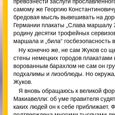
превознести заслуги прославленног
самому же Георгию Константиновичу
бредовая мысль вывешивать на дор
Германии плакаты „Слава маршалу Ж
родину десятки трофейных сервизов 
маршала и „била“ госбезопасность в
Ну конечно же, не сам Жуков со щ
стены немецких городов плакатами в
ворованным барахлом не сам он гру
подхалимы и лизоблюды. Но окружа
Жуков.
Я вновь обращаюсь к великой фо
Макиавелли: об уме правителя судят
каких людей он к себе приближает. 
подтверждена многими тысячами лет