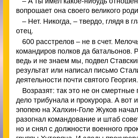
– А ты имел какое-нибудь отношен
вопрошает она своего великого роди
– Нет. Никогда, – твердо, глядя в 
отец.
600 расстрелов – не в счет. Мелоч
командиров полков да батальонов. 
ведь и не знаем мы, подвел Ставск
результат или написал письмо Стал
деятельности почти святого Георгия.
Возразят: так это не он смертные
дело трибунала и прокурора. А вот 
эпопею на Халхин-Голе Жуков начал 
разогнал командование и штаб совет
но и снял с должности военного про