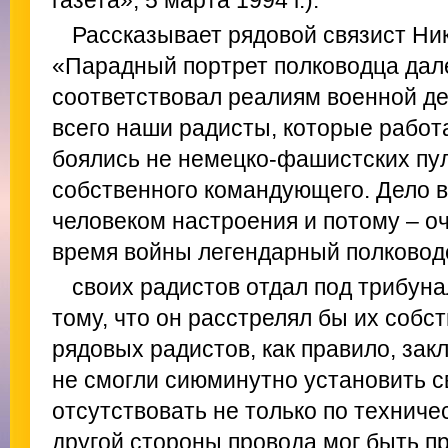
газета», 5 марта 1994 г.).
Рассказывает рядовой связист Ни
«Парадный портрет полководца дале
соответствовал реалиям военной д
всего наши радисты, которые работа
боялись не немецко-фашистских пуль
собственного командующего. Дело в
человеком настроения и потому – оче
время войны легендарный полковод
своих радистов отдал под трибуна
тому, что он расстрелял бы их собс
рядовых радистов, как правило, зак
не смогли сиюминутно установить св
отсутствовать не только по техниче
другой стороны провода мог быть п