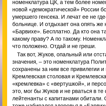
номенклатура ЦК, а тем более номе
новой «демократической» России б
умершего генсека. И лечат ее не где
больнице. И отдыхает она опять же н
«Барвихе». Бесплатно. Да кто она т
какому праву? А по такому. Номенк
что положено. Отдай и не греши.
Так вот, Жуков, опальный или отст
значения, – это номенклатура Поли
сохранены за ним все привилегии и 
Кремлевская столовая и Кремлевск
«кремлевка» с «вертушкой», и перс
это, мог бы Жуков и не рваться в те 
лейтенанты с капитанами обитали. О
тоже набирался здоровья в «Барвих