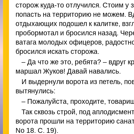
сторож куда-то отлучился. Стоим у 
попасть на территорию не можем. Вд
отдыхающих подошел к калитке, взгл
пробормотал и бросился назад. Чер
ватага молодых офицеров, радостно
бросился искать сторожа.
– Да что же это, ребята? – вдруг к
маршал Жуков! Давай навались.
И выдернули ворота из петель, по
вытянулись:
– Пожалуйста, проходите, товари
Так сквозь строй, под аплодисмен
ворота прошли на территорию санато
No 18. С. 19).