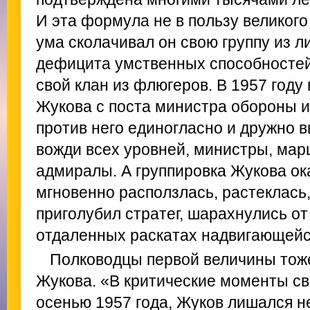
И эта формула не в пользу великого
ума сколачивал он свою группу из л
дефицита умственных способносте
свой клан из флюгеров. В 1957 году
Жукова с поста министра обороны 
против него единогласно и дружно 
вожди всех уровней, министры, мар
адмиралы. А группировка Жукова ок
мгновенно расползлась, растеклась,
приголубил стратег, шарахнулись от
отдаленных раскатах надвигающейс
Полководцы первой величины тож
Жукова. «В критические моменты св
осенью 1957 года, Жуков лишался 