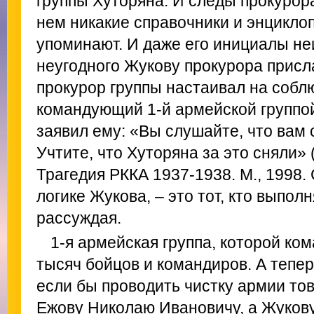
группы Хуторяна. И следы прокурор
нем никакие справочники и энцикло
упоминают. И даже его инициалы не
неугодного Жукову прокурора присл
прокурор группы настаивал на соблю
командующий 1-й армейской группой
заявил ему: «Вы слушайте, что вам 
Учтите, что Хуторяна за это сняли» 
Трагедия РККА 1937-1938. М., 1998. 
логике Жукова, – это тот, кто выпол
рассуждая.
1-я армейская группа, которой ком
тысяч бойцов и командиров. А тепер
если бы проводить чистку армии то
Ежову Николаю Ивановичу, а Жуков