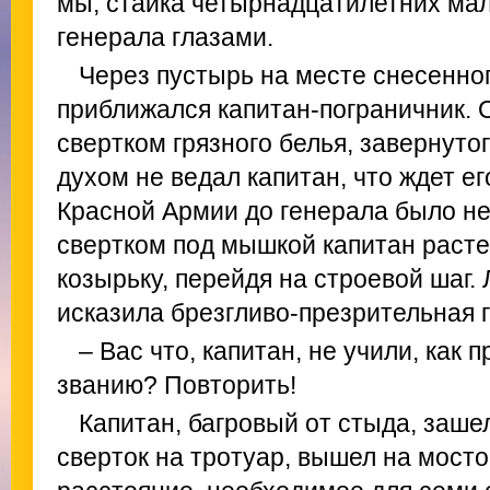
мы, стайка четырнадцатилетних ма
генерала глазами.
Через пустырь на месте снесенно
приближался капитан-пограничник. 
свертком грязного белья, завернутог
духом не ведал капитан, что ждет ег
Красной Армии до генерала было не
свертком под мышкой капитан расте
козырьку, перейдя на строевой шаг.
исказила брезгливо-презрительная 
– Вас что, капитан, не учили, как
званию? Повторить!
Капитан, багровый от стыда, зашел
сверток на тротуар, вышел на мост