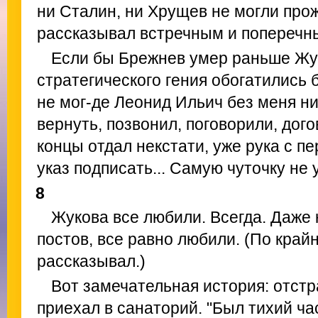
ни Сталин, ни Хрущев не могли прож
рассказывал встречным и поперечн
Если бы Брежнев умер раньше Жук
стратегического гения обогатились
не мог-де Леонид Ильич без меня ник
вернуть, позвонил, поговорили, дого
концы отдал некстати, уже рука с п
указ подписать... Самую чуточку не ус
8
Жукова все любили. Всегда. Даже к
постов, все равно любили. (По край
рассказывал.)
Вот замечательная история: отст
приехал в санаторий. "Был тихий час