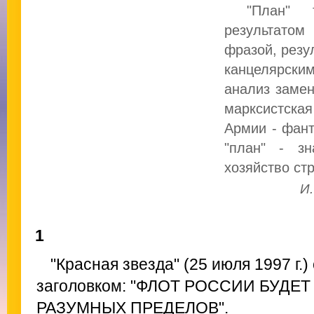
"План" т.
результатом
фразой, резу
канцелярски
анализ замен
марксистска
Армии - фант
"план" - зн
хозяйство ст
И.
1
"Красная звезда" (25 июля 1997 г
заголовком: "ФЛОТ РОССИИ БУДЕ
РАЗУМНЫХ ПРЕДЕЛОВ".