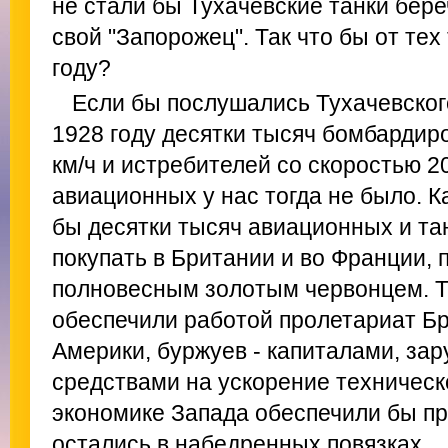
не стали бы Тухачевские танки бере
свой "Запорожец". Так что бы от тех
году?
Если бы послушались Тухачевског
1928 году десятки тысяч бомбардир
км/ч и истребителей со скоростью 20
авиационных у нас тогда не было. К
бы десятки тысяч авиационных и та
покупать в Британии и во Франции, 
полновесным золотым червонцем. 
обеспечили работой пролетариат Бр
Америки, буржуев - капиталами, зар
средствами на ускорение техническо
экономике Запада обеспечили бы п
остались в набедренных повязках.