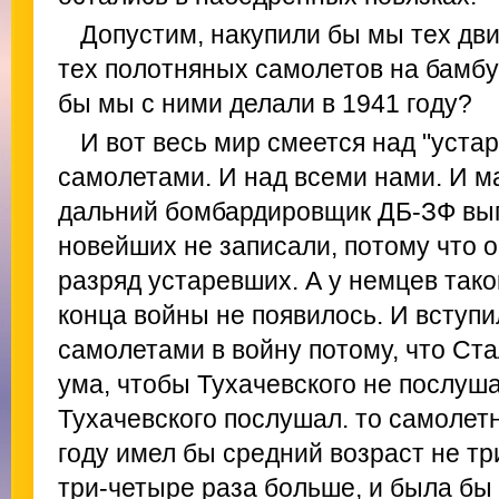
Допустим, накупили бы мы тех дви
тех полотняных самолетов на бамбук
бы мы с ними делали в 1941 году?
И вот весь мир смеется над "уст
самолетами. И над всеми нами. И 
дальний бомбардировщик ДБ-ЗФ вып
новейших не записали, потому что о
разряд устаревших. А у немцев тако
конца войны не появилось. И вступи
самолетами в войну потому, что Ст
ума, чтобы Тухачевского не послуш
Тухачевского послушал. то самолет
году имел бы средний возраст не три
три-четыре раза больше, и была бы 