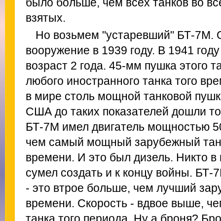
было больше, чем всех танков во в
взятых.
Но возьмем "устаревший" БТ-7М. 
вооружение в 1939 году. В 1941 году
возраст 2 года. 45-мм пушка этого 
любого иностранного танка того вре
в мире столь мощной танковой пушк
США до таких показателей дошли тол
БТ-7М имел двигатель мощностью 50
чем самый мощный зарубежный танк
времени. И это был дизель. Никто в
сумел создать и к концу войны. БТ-
- это втрое больше, чем лучший зар
времени. Скорость - вдвое выше, че
танка того периода. Ну а броня? Бр