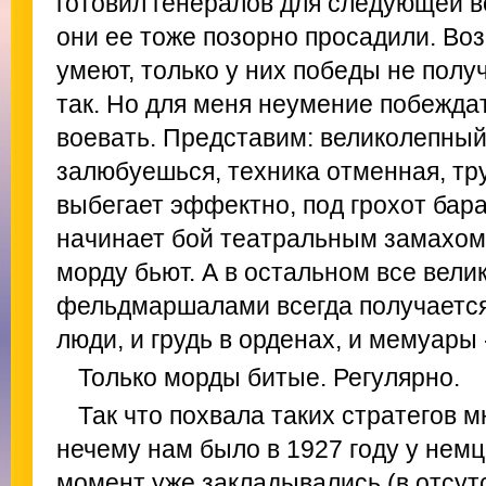
готовил генералов для следующей во
они ее тоже позорно просадили. Во
умеют, только у них победы не полу
так. Но для меня неумение побежда
воевать. Представим: великолепный
залюбуешься, техника отменная, тр
выбегает эффектно, под грохот бара
начинает бой театральным замахом.
морду бьют. А в остальном все вели
фельдмаршалами всегда получается
люди, и грудь в орденах, и мемуары 
Только морды битые. Регулярно.
Так что похвала таких стратегов м
нечему нам было в 1927 году у немце
момент уже закладывались (в отсут