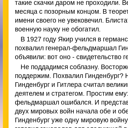
такие скачки даром не проходили. Ве
месяца с позорным концом. В теоре
имени своего не увековечил. Блист
военную науку не обогатил.
В 1927 году Якир учился в германс
похвалил генерал-фельдмаршал Гин
объявили: вот оно - свидетельство 
Не поддадимся соблазну. Восторж
поддержим. Похвалил Гинденбург? Н
Гинденбург и Гитлера считал велик
деятелем и стратегом. Простим ему
фельдмаршал ошибался. И представл
двух мировых войн начала обе и обе.
Гинденбург уже одну мировую войну