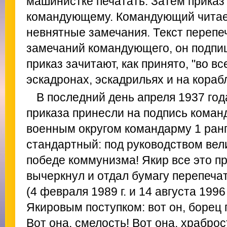
машинистке печатать. Затем приказ
командующему. Командующий читает
невнятные замечания. Текст перепе
замечаний командующего, он подпиш
приказ зачитают, как принято, "во вс
эскадронах, эскадрильях и на корабл
В последний день апреля 1937 год
приказа принесли на подпись кома
военным округом командарму 1 ранг
стандартный: под руководством вел
победе коммунизма! Якир все это п
вычеркнул и отдал бумагу перепечат
(4 февраля 1989 г. и 14 августа 1996
Якировым поступком: вот он, борец 
Вот она, смелость! Вот она, храброс