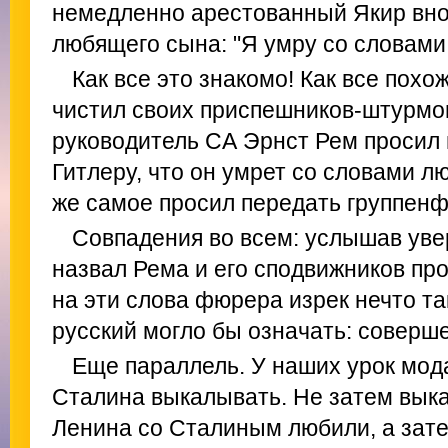
немедленно арестованный Якир вно
любящего сына: "Я умру со словами
Как все это знакомо! Как все похож
чистил своих приспешников-штурмо
руководитель СА Эрнст Рем просил
Гитлеру, что он умрет со словами л
же самое просил передать группенф
Совпадения во всем: услышав уве
назвал Рема и его сподвижников про
на эти слова фюрера изрек нечто та
русский могло бы означать: соверш
Еще параллель. У наших урок мода
Сталина выкалывать. Не затем вык
Ленина со Сталиным любили, а зате