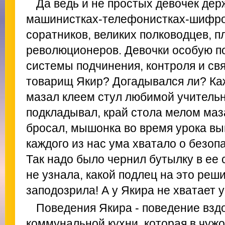
Да ведь и не простых девочек де
машинистках-телефонистках-шифро
соратников, великих полководцев, 
революционеров. Девочки особую п
системы подчинения, контроля и свя
товарищ Якир? Догадывался ли? Каж
мазал клеем стул любимой учительн
подкладывал, край стола мелом маз
бросал, мышонка во время урока вы
каждого из нас ума хватало о безоп
Так надо было чернил бутылку в ее 
не узнала, какой подлец на это реши
заподозрила! А у Якира не хватает 
Поведения Якира - поведение взд
коммунальной кухни, которая в чужо