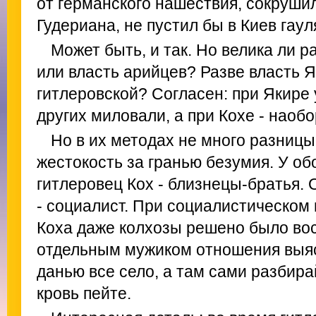
от германского нашествия, сокрушил
Гудериана, не пустил бы в Киев гаул
Может быть, и так. Но велика ли р
или власть арийцев? Разве власть 
гитлеровской? Согласен: при Якире 
других миловали, а при Кохе - наобо
Но в их методах не много разницы.
жестокость за гранью безумия. У об
гитлеровец Кох - близнецы-братья. О
- социалист. При социалистическом
Коха даже колхозы решено было вос
отдельным мужиком отношения выяс
данью все село, а там сами разбирай
кровь пейте.