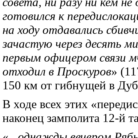
совета, ни разу ни кем н
готовился к передислокац
на ходу отдавались сбивч
зачастую через десять ми
первым офицером связи м
отходил в Проскуров
» (11
150 км от гибнущей в Ду
В ходе всех этих «перед
наконец замполита 12-й т
«
...однажды вечером Ряб