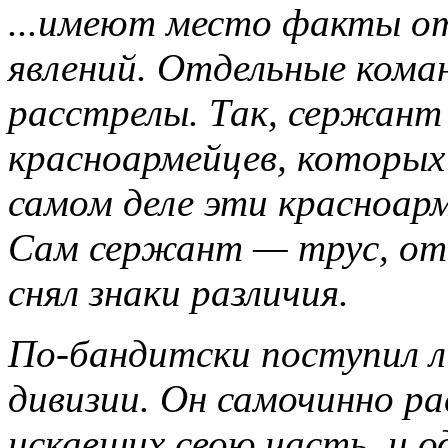
...имеют место факты о
явлений. Отдельные ком
расстрелы. Так, сержант
красноармейцев, которых
самом деле эти красноар
Сам сержант — трус, от
снял знаки различия.
По-бандитски поступил л
дивизии. Он самочинно ра
искавших свою часть, и о