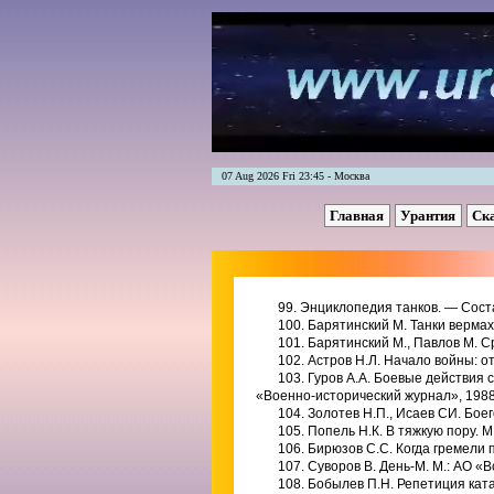
07 Aug 2026 Fri 23:45 - Москва
Главная
Урантия
Ск
99. Энциклопедия танков. — Соста
100. Барятинский М. Танки вермахт
101. Барятинский М., Павлов М. Ср
102. Астров Н.Л. Начало войны: от
103. Гуров А.А. Боевые действия
«Военно-исторический журнал», 1988
104. Золотев Н.П., Исаев СИ. Бое
105. Попель Н.К. В тяжкую пору. М.
106. Бирюзов С.С. Когда гремели п
107. Суворов В. День-М. М.: АО «В
108. Бобылев П.Н. Репетиция ката