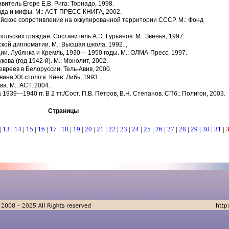
витель Егере Е.В. Рига: Торнадо, 1998.
авда и мифы. М.: АСТ-ПРЕСС КНИГА, 2002.
рейское сопротивление на оккупированной территории СССР. М.: Фонд
ольских граждан. Составитель А.Э. Гурьянов. М.: Звенья, 1997.
кой дипломатии. М.: Высшая школа, 1992. ,
ии. Лубянка и Кремль, 1930— 1950 годы. М.: ОЛМА-Пресс, 1997.
кова (год 1942-й). М.: Монолит, 2002.
вреев в Белоруссии. Тель-Авив, 2000.
вина XX столiтя. Киев: Либь, 1993.
а. М.: ACT, 2004.
939—1940 гг. В 2 тт./Сост. П.В. Петров, В.Н. Степанов. СПб.: Полигон, 2003.
Страницы
|
13
|
14
|
15
|
16
|
17
|
18
|
19
|
20
|
21
|
22
|
23
|
24
|
25
|
26
|
27
|
28
|
29
|
30
|
31
|