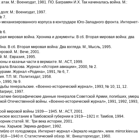
атак. М.: Воениздат, 1981. ПО. Баграмян И.Х. Так начиналась война. М.:
долг. М.: Воениздат, 1997.
№ 7.
го механизированного корпуса в контрударе Юго-Западного фронта. Интернет-
№ 6.
рая мировая война. Хроника и документы. В сб. Вторая мировая война: два
на. В сб. Вторая мировая война: Два взгляда. М., Мысль, 1995.
ровой. М.: Вече, 2001.
. М.: Евразия, 1995.
оны и казачьи части в вермахте. М.: ACT, 1999.
ерала Власова. Журнал «История авиации», 2000, № 2.
урами. Журнал «Родина», 1991, № 6, 7.
я. Т.П. М.: Политиздат, 1958.
 1990, № 9.
удьбы генеральские. «Военно-исторический журнал», 1993, № 10, 11, 12.
Вагриус, 1997.
Краткие биографические данные генералов Советской Армии, погибших, умер
икой Отечественной войны. «Военно-исторический журнал», 1991, 1992, 1993,
рой мировой войны 1939— 1945. М.: ACT, 2001.
янское восстание в Тамбовской губернии в 1919—1921 гг. Тамбов, 1994.
рник статей. М.: Три века истории, 2001.
ны. Харьков: Эврика-дефант, 1992.
огибло от голодомора. Интернет-журнал «Зеркало недели», www. mirror.kiev.ua
918—1940 гг. Статистический обзор. М.: Внешторгиздат, 1960.