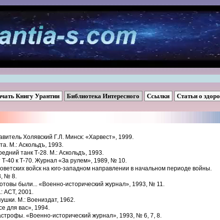
ачать Книгу Урантии
Библиотека Интересного
Ссылки
Статьи о здор
витель Холявский Г.Л. Минск: «Харвест», 1999.
а. М.: Аскольдъ, 1993.
едний танк Т-28. М.: Аскольдъ, 1993.
 Т-40 к Т-70. Журнал «За рулем», 1989, № 10.
 советских войск на юго-западном направлении в начальном периоде войны.
, № 8.
готовы были... «Военно-исторический журнал», 1993, № 11.
: ACT, 2001.
ушки. М.: Воениздат, 1962.
се для вас», 1994.
строфы. «Военно-исторический журнал», 1993, № 6, 7, 8.