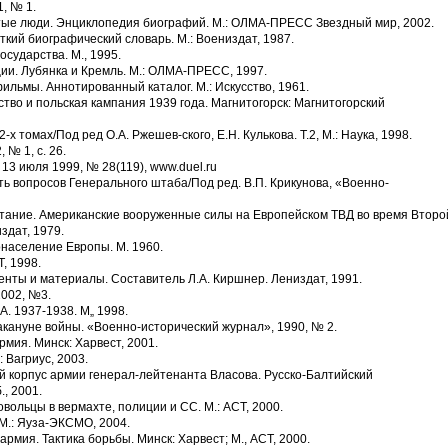
, № 1.
ытые люди. Энциклопедия биографий. М.: ОЛМА-ПРЕСС Звездный мир, 2002.
ткий биографический словарь. М.: Воениздат, 1987.
осударства. М., 1995.
ии. Лубянка и Кремль. М.: ОЛМА-ПРЕСС, 1997.
ильмы. Аннотированный каталог. М.: Искусство, 1961.
ство и польская кампания 1939 года. Магнитогорск: Магнитогорский
х томах/Под ред О.А. Ржешев-ского, Е.Н. Кулькова. Т.2, М.: Наука, 1998.
 № 1, с. 26.
13 июля 1999, № 28(119), www.duel.ru
ть вопросов Генерального штаба/Под ред. В.П. Крикунова, «Военно-
ытание. Американские вооруженные силы на Европейском ТВД во время Второ
здат, 1979.
онаселение Европы. М. 1960.
, 1998.
менты и материалы. Составитель Л.А. Киршнер. Лениздат, 1991.
2002, №3.
А. 1937-1938. М„ 1998.
акануне войны. «Военно-исторический журнал», 1990, № 2.
рмия. Минск: Харвест, 2001.
 Вагриус, 2003.
й корпус армии генерал-лейтенанта Власова. Русско-Балтийский
, 2001.
вольцы в вермахте, полиции и СС. М.: ACT, 2000.
 М.: Яуза-ЭКСМО, 2004.
армия. Тактика борьбы. Минск: Харвест; М., ACT, 2000.