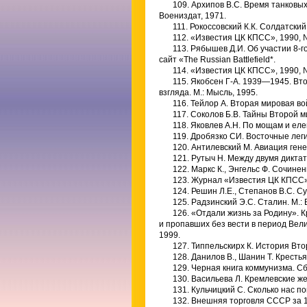
109. Архипов B.C. Время танковых 
Воениздат, 1971.
111. Рокоссовский К.К. Солдатский 
112. «Известия ЦК КПСС», 1990, 
113. Рябышев Д.И. Об участии 8-
сайт «The Russian Battlefield*.
114. «Известия ЦК КПСС», 1990, 
115. Якобсен Г-А. 1939—1945. Вто
взгляда. М.: Мысль, 1995.
116. Тейлор А. Вторая мировая вой
117. Соколов Б.В. Тайны Второй ми
118. Яковлев А.Н. По мощам и елей
119. Дробязко СИ. Восточные леги
120. Антилевский М. Авиация ген
121. Рутыч Н. Между двумя диктат
122. Маркс К., Энгельс Ф. Сочинени
123. Журнал «Известия ЦК КПСС»,
124. Решин Л.Е., Степанов B.C. С
125. Радзинский Э.С. Сталин. М.: 
126. «Отдали жизнь за Родину». 
и пропавших без вести в период Вел
1999.
127. Типпельскирх К. История Вто
128. Данилов В., Шанин Т. Кресть
129. Черная книга коммунизма. Сбо
130. Васильева Л. Кремлевские же
131. Кульчицкий С. Сколько нас п
132. Внешняя торговля СССР за 1