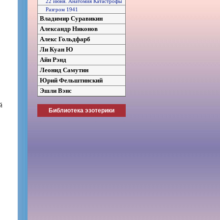
22 июня. Анатомия Катастрофы
Разгром 1941
Владимир Суравикин
Александр Никонов
Алекс Гольдфарб
Ли Куан Ю
Айн Рэнд
Леонид Самутин
Юрий Фельштинский
Эшли Вэнс
й
Библиотека эзотерики