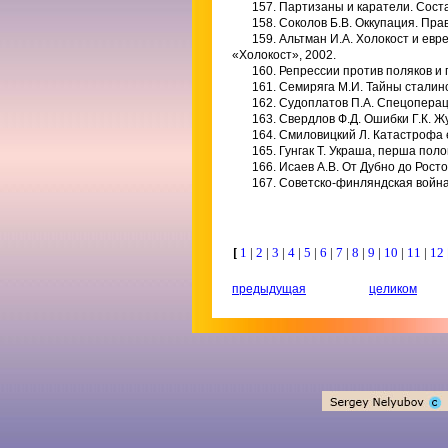
157. Партизаны и каратели. Соста
158. Соколов Б.В. Оккупация. Пр
159. Альтман И.А. Холокост и ев
«Холокост», 2002.
160. Репрессии против поляков и п
161. Семиряга М.И. Тайны сталинс
162. Судоплатов П.А. Спецоперац
163. Свердлов Ф.Д. Ошибки Г.К. Жу
164. Смиловицкий Л. Катастрофа е
165. Гунгак Т. Украша, перша поло
166. Исаев А.В. От Дубно до Ростов
167. Советско-финляндская война 1
[
1
|
2
|
3
|
4
|
5
|
6
|
7
|
8
|
9
|
10
|
11
|
12
предыдущая
целиком