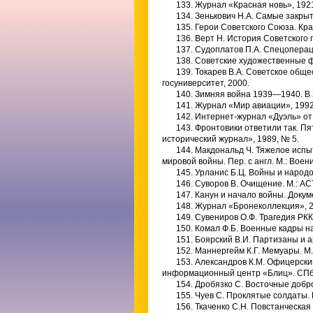
133. Журнал «Красная новь», 1921
134. Зенькович Н.А. Самые закр
135. Герои Советского Союза. Кра
136. Верт Н. История Советского г
137. Судоплатов П.А. Спецоперац
138. Советские художественные ф
139. Токарев В.А. Советское обще
госуниверситет, 2000.
140. Зимняя война 1939—1940. В 2-
141. Журнал «Мир авиации», 1992,
142. Интернет-журнал «Дуэль» от 
143. Фронтовики ответили так. Пя
исторический журнал», 1989, № 5.
144. Макдональд Ч. Тяжелое исп
мировой войны. Пер. с англ. М.: Воени
145. Урланис Б.Ц. Войны и народ
146. Суворов В. Очищение. М.: ACT
147. Канун и начало войны. Доку
148. Журнал «Бронеколлекция», 
149. Сувениров О.Ф. Трагедия РКК
150. Комал Ф.Б. Военные кадры н
151. Боярский В.И. Партизаны и а
152. Маннергейм К.Г. Мемуары. М.:
153. Александров К.М. Офицерски
информационный центр «Блиц». СПб.
154. Дробязко С. Восточные добро
155. Чуев С. Проклятые солдаты.
156. Ткаченко С.Н. Повстанческая 