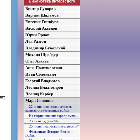
Библиотека интересного
Виктор Суворов
Варлам Шаламов
Евгения Гинзбург
Василий Аксенов
Юрий Орлов
Лев Разгон
Владимир Буковский
Михаил Шрейдер
Олег Алкаев
Анна Политковская
Иван Солоневич
Георгий Владимов
Леонид Владимиров
Леонид Кербер
ших
Марк Солонин
22 июня, или когда началась
великая отечественная война
На мирно спящих аэродромах...
23 июня: «День М»
25 июня. Глупость или агрессия?
Фальшивая История Великой
Войны