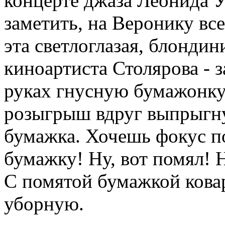
концерте джаза Леонида 
заметить, на Веронику вс
эта светлоглазая, блондин
киноартиста Столярова - 
руках гнусную бумажонку
розыгрыш вдруг выпрыгну
бумажка. Хочешь фокус п
бумажку! Ну, вот помял! Н
С помятой бумажкой кова
уборную.