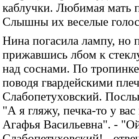
каблучки. Любимая мать 
Слышны их веселые голос
Нина погасила лампу, но 
прижавшись лбом к стеклу
над соснами. По тропинке
поводя гвардейскими пле
Слабопетуховский. Послы
"А я гляжу, печка-то у ва
Агафья Васильевна". - "Ой
Слабопетуховский! - отве