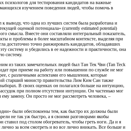
ых психологов для тестирования кандидатов на важные
имающихся изучением поведения людей, чтобы помочь в
к выводу, что одна из лучших систем была разработана и
ущей оценкой потенциала» (currently estimated potential)
вого смысла. Вместе они составляли интегральный показатель,
акты и проблемы в более масштабном контексте, выделяя при
гла достаточно точно ранжировать кандидатов, обладавших
эту систему и убедились в ее надежности и практичности, она
ую систему.
ним из таких замечательных людей был Тан Тек Чви (Tan Teck
дидат при приеме на работу или повышении по службе не мог
орее, с различными аспектами его мышления, которые
ывший старший министр правительства Лим Ким Сан также
выборах. В своих оценках он полагался больше на интуицию,
 рассудок при полном отсутствии интуиции. Он частенько мог
ему замену. Он просто не мог рассмотреть человека, –
вардии» были обеспокоены тем, как быстро их должны были
арели не так уж быстро, а я своими разговорами якобы
н ставил под столом обогреватель, чтобы греть ноги. Да и я
 лично за всем смотреть и во все лично вникать. Все больше и