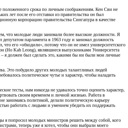
нее положенного срока по личным соображениям. Кен Сви не
ьких лет после его отставки из правительства он был
иционную корпорацию правительства Сингапура в качестве
тем, что молодые люди занимали более высокие должности. Я
л депутатом парламента в 1963 году и занимал должность
, что его «обходили», потому что он не имел университетского
Леон (Ho Kah Leong), являвшиеся выпускниками Университета
 – я должен был сделать это, какими бы ни были мои личные
тва. Это побудило других молодых талантливых людей
ребовалось политическое чутье и характер, чтобы наладить
ские тесты, нам никогда не удавалось точно оценить характер,
ртвовать своим временем и личной жизнью. Работа в
 не занимаясь политикой, делали политическую карьеру
стью работать с людьми и умением убедить их поддержать
беды я попросил молодых министров решить между собой, кого
истрами, теперь уже я хотел, чтобы они выбрали моего