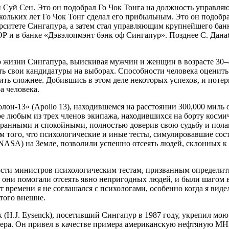
н Суй Сен. Это он подобрал Го Чок Тонга на должность управ
скольких лет Го Чок Тонг сделал его прибыльным. Это он подобр
ерситете Сингапура, а затем стал управляющим крупнейшего ба
 УЭР и в банке «Дэвэлопмэнт бэнк оф Сингапур». Позднее С. Дан
р жизни Сингапура, выискивая мужчин и женщин в возрасте 30–
 свои кандидатуры на выборах. Способности человека оценить д
ть сложнее. Добившись в этом деле некоторых успехов, и потерп
а человека.
лон-13» (Apollo 13), находившемся на расстоянии 300,000 миль о
 любым из трех членов экипажа, находившихся на борту космиче
бранными и спокойными, полностью доверив свою судьбу и полаг
ом того, что психологические и иные тесты, симулировавшие со
NASA) на Земле, позволили успешно отсеять людей, склонных к
и министров психологическим тестам, призванным определить и
 но они помогали отсеять явно непригодных людей, и были шаго
от времени я не соглашался с психологами, особенно когда я ви
этого внешне.
(H.J. Eysenck), посетивший Сингапур в 1987 году, укрепил мою
ктера. Он привел в качестве примера американскую нефтяную МН