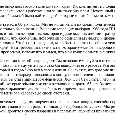
ране было достаточно талантливых людей. Их контингент попол
ставались, чтобы работать или заниматься бизнесом. Неустанны
жной задачей было найти людей, которые могли бы сменить мен
ить нас, в 60-ых годах. Мы не могли найти их среди политичес
е только было можно. Во время всеобщих выборов 1968 года ПНД
в, в том числе юристов, докторов и даже высших администрато
жили, что, кроме ума, позволявшего осмысливать факты и цифры
ествами. Чтобы стать лидером, мало быть просто способным чел
 людей. Нам требовались активисты, которые умели бы и хорошо
 проблемой, потому что я видел, что мои коллеги заметно снижа
н сказал мне: «Я надеюсь, что Вы позволите мне уйти в отста
ог позволить ему уйти? Кто стал бы выполнять его работу? Разгов
торый я когда-либо вел в своей жизни. Он сказал, что доверие 
ли, что его карьера подходила к концу, они постепенно начинал
мог бы стать министром финансов. Хон Суй Сен считал, что я мо
 которые обычно уходят в отставку в возрасте 65 лет. За неск
рых правление должно выбрать его преемника. Тогда я решил, чт
етентного человека до своей отставки.
авительство группу творческих и энергичных людей, способных р
и вступали в наши ряды, то никогда не добился бы успеха. Мы 
кой, добиться своего избрания в парламент, научиться привлекат