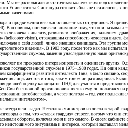
нии. Мы не располагали достаточным количеством подготовленн
ьного Университета Сингапура готовить больше психологов, зан
мыми качествами.
ора и продвижения высокопоставленных сотрудников. Я пришел 
. В основном, они уделяли внимание тому, что они называли «тек
стью человека к анализу, развитием воображения, наличием здра
helicopter vision), отражавшим способность человека видеть ф
ключала в себя людей, лично знавших кандидата. Эта группа мо
толетного видения». В 1983 году, после того как мы испытали 
осударственной службы, заменив унаследованную нами британск
зволяет им прекрасно интервьюировать и оценивать других. Од
ников государственной службы в 1975–1988 годах. Ни один кан
лем коэффициента развития интеллекта Тана, а было связано, ск
ыражения лица, жестов и того, каким тоном он разговаривал. Б
проводившей оценку кандидатов ПНД для участия в предстоящих 
о Кен Сви был полной противоположностью ему, он полагался на
основании автобиографии, а через полгода – год уже подыскивал 
ональным интеллектом».
не всегда шли гладко. Несколько министров из числа «старой г
азговоры о том, что «старая гвардия» стареет, потому что они ст
асывали обороты, включая меня и его самого. В своем кабинете о
ого неистощимого энтузиазма и интереса, который заставлял меня