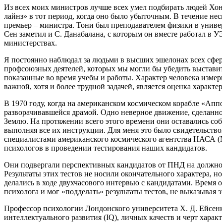
Из всех моих министров лучше всех умел подбирать людей Хо
лайнз» в тот период, когда оно было убыточным. В течение не
премьер – министра. Тони был преподавателем физики в унив
Сен заметил и С. Данабалана, с которым он вместе работал в
министерствах.
Я постоянно наблюдал за людьми в высших эшелонах всех сфе
профсоюзных деятелей, которых мы могли бы убедить выставить
показанные во время учебы и работы. Характер человека измери
важной, хотя и более трудной задачей, является оценка характер
В 1970 году, когда на американском космическом корабле «Аппо
разворачивавшейся драмой. Одно неверное движение, сделанное
Землю. На протяжении всего этого времени они оставались со
выполняя все их инструкции. Для меня это было свидетельств
специалистами американского космического агентства НАСА (
психологов в проведении тестирования наших кандидатов.
Они подвергали перспективных кандидатов от ПНД на должност
Результаты этих тестов не носили окончательного характера,
делались в ходе двухчасового интервью с кандидатами. Время 
психолога и мог «подделать» результаты тестов, не выказывая 
Профессор психологии Лондонского университета Х. Д. Ейсенк 
интеллектуального развития (IQ), личных качеств и черт хара