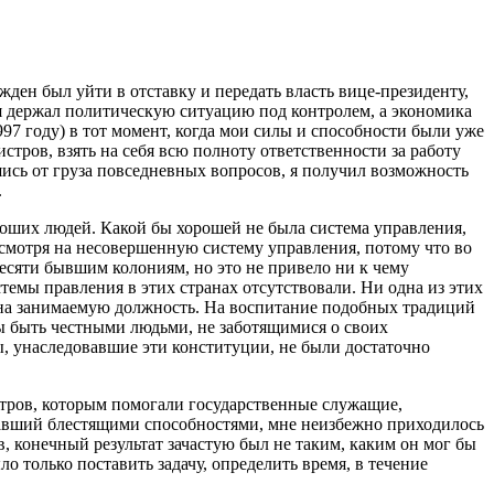
ден был уйти в отставку и передать власть вице-президенту,
т я держал политическую ситуацию под контролем, а экономика
997 году) в тот момент, когда мои силы и способности были уже
стров, взять на себя всю полноту ответственности за работу
шись от груза повседневных вопросов, я получил возможность
.
роших людей. Какой бы хорошей не была система управления,
есмотря на несовершенную систему управления, потому что во
есяти бывшим колониям, но это не привело ни к чему
темы правления в этих странах отсутствовали. Ни одна из этих
о на занимаемую должность. На воспитание подобных традиций
ы быть честными людьми, не заботящимися о своих
ы, унаследовавшие эти конституции, не были достаточно
тров, которым помогали государственные служащие,
адавший блестящими способностями, мне неизбежно приходилось
, конечный результат зачастую был не таким, каким он мог бы
о только поставить задачу, определить время, в течение