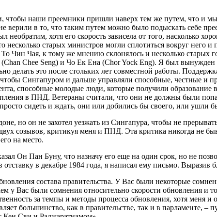
и, чтобы наши преемники пришли наверх тем же путем, что и мы, 
е верили в то, что таким путем можно было подыскать себе прее
ыл необратим, хотя его скорость зависела от того, насколько х
то несколько старых министров могли сплотиться вокруг него и 
 То Чин Чая, к тому же мнению склонялось и несколько старых 
(Chan Chee Seng) и Чо Ек Ена (Chor Yock Eng). Я был вынужден 
ьно делать это после стольких лет совместной работы. Поддерж
о, чтобы Сингапуром и дальше управляли способные, честные и п
ента, способные молодые люди, которые получили образование 
упления в ПНД. Ветераны считали, что они не должны были попад
 просто сидеть и ждать, они или добились бы своего, или ушли б
оне, но он не захотел уезжать из Сингапура, чтобы не прерыва
 двух созывов, критикуя меня и ПНД. Эта критика никогда не бы
его на место.
сказал Он Пан Буну, что назначу его еще на один срок, но не по
тставку в декабре 1984 года, я написал ему письмо. Выразив бла
бновления состава правительства. У Вас были некоторые сомнен
аем у Вас были сомнения относительно скорости обновления и то
твенность за темпы и методы процесса обновления, хотя меня и 
яет большинство, как в правительстве, так и в парламенте, – пу
е с Кен Сви и Раджаратнамом».