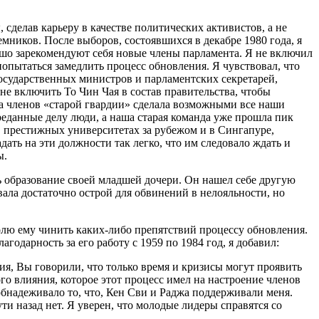
сделав карьеру в качестве политических активистов, а не
мников. После выборов, состоявшихся в декабре 1980 года, я
орошо зарекомендуют себя новые члены парламента. Я не включил
попытаться замедлить процесс обновления. Я чувствовал, что
государственных министров и парламентских секретарей,
не включить То Чин Чая в состав правительства, чтобы
ка членов «старой гвардии» сделала возможными все наши
реданные делу люди, а наша старая команда уже прошла пик
в престижных университетах за рубежом и в Сингапуре,
ать на эти должности так легко, что им следовало ждать и
ы.
ть образование своей младшей дочери. Он нашел себе другую
вала достаточно острой для обвинений в нелояльности, но
зволю ему чинить каких-либо препятствий процессу обновления.
годарность за его работу с 1959 по 1984 год, я добавил:
ия, Вы говорили, что только время и кризисы могут проявить
го влияния, которое этот процесс имел на настроение членов
обнадеживало то, что, Кен Сви и Раджа поддерживали меня.
ти назад нет. Я уверен, что молодые лидеры справятся со