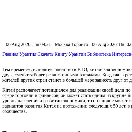
06 Aug 2026 Thu 09:21 - Москва
Торонто - 06 Aug 2026 Thu 0
Главная
Урантия
Скачать Книгу Урантии
Библиотека Интерес
Тем временем, используя членство в ВТО, китайская экономик
друга сменятся более реалистичными взглядами. Когда же в рез
жителей других стран станет в большей мере зависеть друг от д
Китай располагает потенциалом для реализации своей цели по
сфере торговли и финансов, он может стать одним из крупней
уровня населения и развитии экономики, то он вполне может с
вариантов развития Китая на протяжении следующих 50 лет, в 
сообщества.