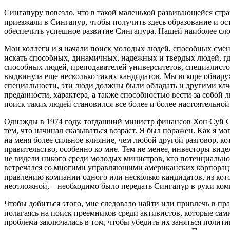
Сингапуру повезло, что в такой маленькой развивающейся ст
приезжали в Сингапур, чтобы получить здесь образование и о
обеспечить успешное развитие Сингапура. Нашей наиболее сло
Мои коллеги и я начали поиск молодых людей, способных смен
искать способных, динамичных, надежных и твердых людей, гд
способных людей, преподавателей университетов, специалисто
выдвинула еще несколько таких кандидатов. Мы вскоре обнару
специальности, эти люди должны были обладать и другими кач
преданности, характера, а также способностью вести за собой
поиск таких людей становился все более и более настоятельной
Однажды в 1974 году, тогдашний министр финансов Хон Суй Се
тем, что начинал сказываться возраст. Я был поражен. Как я м
на меня более сильное влияние, чем любой другой разговор, ко
правительство, особенно ко мне. Тем не менее, инвесторы виде
не видели никого среди молодых министров, кто потенциально 
встречался со многими управляющими американских корпораций,
правлению компании одного или несколько кандидатов, из кото
неотложной, – необходимо было передать Сингапур в руки комп
Чтобы добиться этого, мне следовало найти или привлечь в пр
полагаясь на поиск преемников среди активистов, которые сам
проблема заключалась в том, чтобы убедить их заняться полити