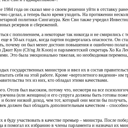
е 1984 года он сказал мне о своем решении уйти в отставку ра
очно сделал, а теперь было время уходить. На протяжении нескол
монетарной политики Сингапура. Кен Сви также учредил Инвест
нных резервов и сбережений.
ться с пополнением, а некоторые так никогда и не смирились с 
е в 50-ых годах, когда партия подвергалась опасности. Он ста
ять, почему он был менее достоин повышения и ошибочно полагал
н Джит Кун (Ch'ng Jit Koon) и парламентский секретарь Хо Ка 
ими. Это была эмоционально тяжелая, но необходимая перемена,
дых государственных министров и ввел их в состав правительс
пытать себя на этой работе. Кроме «вертолетного видения» им т
авительства тех из них, кто обладал этими качествами.
о. Отсев был высоким, потому что, несмотря на все психологиче
 мужчина (или женщина) и его супруга должны быть готовы поже
 более низкий доход, чем тот, который они могли бы получать,
овек должен был обладать дополнительным качеством – способно
ых я буду участвовать в качестве премьер – министра. После по
да я помогал их избранию в члены парламента и назначал их мин