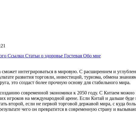
2:21
ного
Ссылки
Статьи о здоровье
Гостевая
Обо мне
а сможет интегрироваться в мировую. С расширением и углубле
ультате развития торговли, инвестиций, туризма, обмена знания
руга, это создаст более прочную основу для стабильного мира.
 созданию современной экономики к 2050 году. С Китаем можно 
ших игроков на международной арене. Если Китай и дальше буде
тать второй, если не первой торговой державой мира, с куда б
результате чего он превратится в современную страну и вызыва