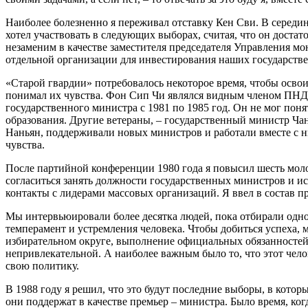
Наиболее болезненно я переживал отставку Кен Сви. В середин
хотел участвовать в следующих выборах, считая, что он достат
незаменим в качестве заместителя председателя Управления 
отдельной организации для инвестирования наших государстве
«Старой гвардии» потребовалось некоторое время, чтобы освои
понимал их чувства. Фон Сип Чи являлся видным членом ПНД ещ
государственного министра с 1981 по 1985 год. Он не мог пон
образования. Другие ветераны, – государственный министр Ча
Наньян, поддерживали новых министров и работали вместе с н
чувства.
После партийной конференции 1980 года я повысил шесть моло
согласиться занять должности государственных министров и ис
контакты с лидерами массовых организаций. Я ввел в состав пр
Мы интервьюировали более десятка людей, пока отбирали одног
темперамент и устремления человека. Чтобы добиться успеха,
избирательном округе, выполнение официальных обязанностей и
непривлекательной. А наиболее важным было то, что этот чел
свою политику.
В 1988 году я решил, что это будут последние выборы, в котор
они поддержат в качестве премьер – министра. Было время, ког