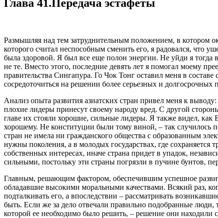
Глава 41.Передача эстафеты
Размышляя над тем затруднительным положением, в котором ока
которого считал неспособным сменить его, я радовался, что уш
была здоровой. Я был все еще полон энергии. Не уйди я тогда в
не те. Вместо этого, последние девять лет я помогал моему пр
правительства Сингапура. Го Чок Тонг оставил меня в составе
сосредоточиться на решении более серьезных и долгосрочных 
Анализ опыта развития азиатских стран привел меня к выводу:
плохие лидеры принесут своему народу вред. С другой стороны
главе их стояли хорошие, сильные лидеры. Я также видел, как
хорошему. Не конституции были тому виной, – так случилось п
стран не имела ни гражданского общества с образованным эле
нужны поколения, а в молодых государствах, где сохраняется
собственных интересах, иначе страна придет в упадок, незав
сильными, постольку эти страны погрязли в пучине бунтов, пе
Главным, решающим фактором, обеспечившим успешное развит
обладавшие высокими моральными качествами. Всякий раз, ког
подталкивать его, а впоследствии – рассматривать возникавшие
быть. Если же за дело отвечали правильно подобранные люди, т
которой ее необходимо было решить, – решение они находили 