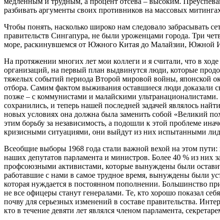
медленным и трудным, а процент отсева – высоким. Преуспев
разбивать аргументы своих противников на массовых митингах,
Чтобы понять, насколько широко нам следовало забрасывать се
правительств Сингапура, не были уроженцами города. Три четв
море, раскинувшемся от Южного Китая до Малайзии, Южной Ин
На протяжении многих лет мои коллеги и я считали, что в ход
организаций, на первый план выдвинутся люди, которые продол
тяжелых событий периода Второй мировой войны, японской ок
отбора. Самим фактом выживания оставшиеся люди доказали сво
позже – с коммунистами и малайскими ультранационалистами. 
сохранились, и теперь нашей последней задачей являлось най
новых условиях она должна была заменить собой «Великий пох
этим борьбу за независимость, а подошли к этой проблеме ина
кризисными ситуациями, они выйдут из них испытанными лид
Всеобщие выборы 1968 года стали важной вехой на этом пути:
наших депутатов парламента и министров. Более 40 % из них з
профсоюзными активистами, которые вынуждены были оставить
работавшие с нами в самое трудное время, вынуждены были уст
которая нуждается в постоянном пополнении. Большинство при
не все офицеры станут генералами. Те, кто хорошо показал се
почву для серьезных изменений в составе правительства. Инте
кто в течение девяти лет являлся членом парламента, секрета