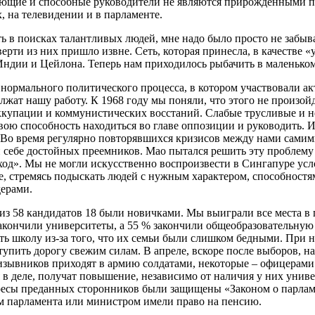
ающие и способные руководители не являются прирожденными п
 на телевидении и в парламенте.
ть в поисках талантливых людей, мне надо было просто не забыв
ерти из них пришло извне. Сеть, которая принесла, в качестве 
дии и Цейлона. Теперь нам приходилось рыбачить в маленьком
е нормального политического процесса, в котором участвовали 
жат нашу работу. К 1968 году мы поняли, что этого не произойд
купации и коммунистических восстаний. Слабые трусливые и не
ю способность находиться во главе оппозиции и руководить. Их
Во время регулярно повторявшихся кризисов между нами самими
ти себе достойных преемников. Мао пытался решить эту проблем
од». Мы не могли искусственно воспроизвести в Сингапуре усл
че, стремясь подыскать людей с нужным характером, способност
ерами.
 из 58 кандидатов 18 были новичками. Мы выиграли все места в
акончили университеты, а 55 % закончили общеобразовательную 
 школу из-за того, что их семьи были слишком бедными. При 
упить дорогу свежим силам. В апреле, вскоре после выборов, на
зывников приходят в армию солдатами, некоторые – офицерами.
бя в деле, получат повышение, независимо от наличия у них ун
ресы преданных сторонников были защищены «Законом о парламент
рем парламента или министром имели право на пенсию.