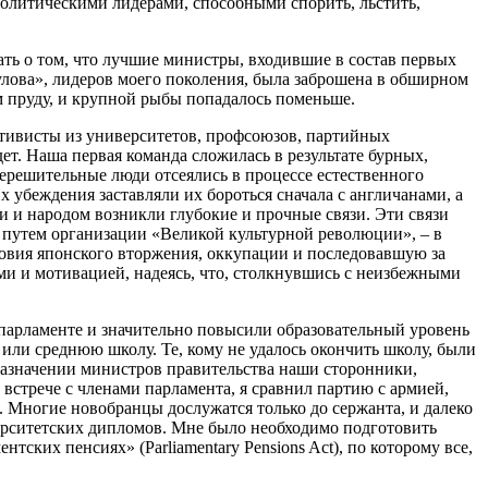
олитическими лидерами, способными спорить, льстить,
ать о том, что лучшие министры, входившие в состав первых
«улова», лидеров моего поколения, была заброшена в обширном
 пруду, и крупной рыбы попадалось поменьше.
активисты из университетов, профсоюзов, партийных
ет. Наша первая команда сложилась в результате бурных,
решительные люди отсеялись в процессе естественного
 убеждения заставляли их бороться сначала с англичанами, а
 и народом возникли глубокие и прочные связи. Эти связи
у путем организации «Великой культурной революции», – в
овия японского вторжения, оккупации и последовавшую за
ями и мотивацией, надеясь, что, столкнувшись с неизбежными
 парламенте и значительно повысили образовательный уровень
или среднюю школу. Те, кому не удалось окончить школу, были
назначении министров правительства наши сторонники,
 встрече с членами парламента, я сравнил партию с армией,
 Многие новобранцы дослужатся только до сержанта, и далеко
иверситетских дипломов. Мне было необходимо подготовить
ских пенсиях» (Parliamentary Pensions Act), по которому все,