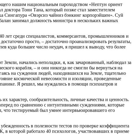
ляющего нашим национальным пароходством «Нептун ориент
ал доктора Тони Тана, который позже стал заместителем
нка Сингапура «Овэрсиз чайниз бэнкинг корпорэйшен». Суй
абалан занимал должность министра в нескольких важных
40 лет среди специалистов, коммерсантов, промышленников и
остаточно просто, – достаточно проанализировать результаты,
ев куда большее число неудач, я пришел к выводу, что более
т Земли, начались неполадки, я, как зачарованный, наблюдал за
ского корабля, – и они никогда не смогли бы вернуться на
аясь на суждения людей, находившихся на Земле, тщательно
стояние космической невесомости и изоляции, проведенные
 панике. Я решил, мы нуждались в помощи психиатров и
х характер, сообразительность, личные качества и ценность.
м вперед по сравнению с интуитивными суждениями, которые
дел, что тестируемый был умнее интервьюировавшего его
 убежденность в полезности тестов по проверке коэффициента
К, в которой работало 40 психологов, участвовавших в приеме