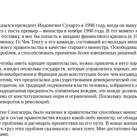
зался президент Индонезии Сухарто в 1998 году, когда он вынуж
ел с поста премьер – министра в ноябре 1990 года. В тот момен
 отставку, я мог бы попасть в западню финансового кризиса (в 1
еемнику, Го Чок Тонгу и его команде, состоявшей из молодых мини
 своего правительства в качестве старшего министра. Освободив
проблем, а способствовать принятию более взвешенных решений
 чтобы иметь хорошее правительство, нужно привлечь в него хо
, я видел несколько государств, которые управлялись хорошо, н
 Великобритания и Франция дали конституции более чем восьмид
отому, что предпосылки для существования демократической сис
кторатом, ни традиций подчинения власти человека, избранног
 традиционная преданность племенным вождям, эти вожди должн
исимо от конституционных норм и ограничений. Поскольку лидер
реворотов и революций.
ие Сингапура, было наличие в правительстве способных минис
да в состав правительства входил какой-либо министр, не обл
 проблемы и расчищать препятствия на его пути. В конце концов
о груз этих проблем сваливался с моих плеч. Мне достаточно был
сами.