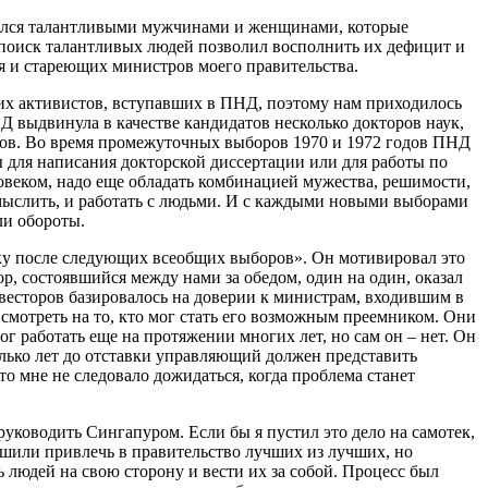
нялся талантливыми мужчинами и женщинами, которые
й поиск талантливых людей позволил восполнить их дефицит и
я и стареющих министров моего правительства.
ких активистов, вступавших в ПНД, поэтому нам приходилось
 выдвинула в качестве кандидатов несколько докторов наук,
ров. Во время промежуточных выборов 1970 и 1972 годов ПНД
 для написания докторской диссертации или для работы по
овеком, надо еще обладать комбинацией мужества, решимости,
 мыслить, и работать с людьми. И с каждыми новыми выборами
ли обороты.
вку после следующих всеобщих выборов». Он мотивировал это
ор, состоявшийся между нами за обедом, один на один, оказал
инвесторов базировалось на доверии к министрам, входившим в
и смотреть на то, кто мог стать его возможным преемником. Они
г работать еще на протяжении многих лет, но сам он – нет. Он
олько лет до отставки управляющий должен представить
о мне не следовало дожидаться, когда проблема станет
уководить Сингапуром. Если бы я пустил это дело на самотек,
решили привлечь в правительство лучших из лучших, но
ь людей на свою сторону и вести их за собой. Процесс был