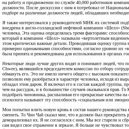
на работу и продвижении по службе 40,000 работников компа
должности. После дискуссии с ним я потребовал от Национал
подборе на различные должности людей, обладавших необходи
Я также интересовался у руководителей МНК их системой подб
внедрена в англо-голландской нефтяной компании «Шелл» (Shell)
человека. Эта оценка определялась тремя факторами: способно
который в компании «Шелл» называли «вертолетным видением» (
этом критически важные детали. Проводившая оценку группа в
примерно одинаковыми способностями, согласно уровню их «вер
была принята и рекомендована для использования в органах г
Некоторые люди лучше других видят и понимают людей, что по
Chwee), являвшийся председателем комиссии по отбору сотруд
обмануть его. Это не имело ничего общего с высоким показате
позволяли ему разобраться в характере человека, исходя из в
обладал этим даром. Я включал его в состав каждой группы, 
чем на рассудок, и в большинстве случаев оказывался прав. Г
подобрать чиновника, расхваливая его прекрасные качества на 
психологи называют эту способность «социальным или эмоци
Мои попытки влить новую кровь в состав нашего руководства 
сменить. То Чин Чай сказал мне, что я должен был прекратить р
деморализовал их. Я не согласился с ним. Мы все старели и сбр
сам видел свое отражение в зеркале. Я больше не чувствовал т