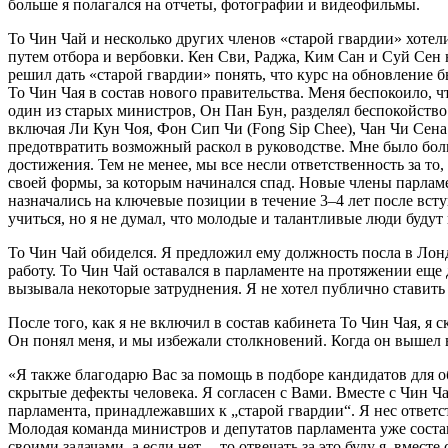
больше я полагался на отчеты, фотографии и видеофильмы.
То Чин Чай и несколько других членов «старой гвардии» хотел
путем отбора и вербовки. Кен Сви, Раджа, Ким Сан и Суй Сен н
решил дать «старой гвардии» понять, что курс на обновление б
То Чин Чая в состав нового правительства. Меня беспокоило, ч
один из старых министров, Он Пан Бун, разделял беспокойство
включая Ли Кун Чоя, Фон Сип Чи (Fong Sip Chee), Чан Чи Сена 
предотвратить возможный раскол в руководстве. Мне было бол
достижения. Тем не менее, мы все несли ответственность за т
своей формы, за которым начинался спад. Новые члены парлам
назначались на ключевые позиции в течение 3–4 лет после вст
учиться, но я не думал, что молодые и талантливые люди будут
То Чин Чай обиделся. Я предложил ему должность посла в Лонд
работу. То Чин Чай оставался в парламенте на протяжении еще
вызывала некоторые затруднения. Я не хотел публично ставить 
После того, как я не включил в состав кабинета То Чин Чая, я 
Он понял меня, и мы избежали столкновений. Когда он вышел в о
«Я также благодарю Вас за помощь в подборе кандидатов для о
скрытые дефекты человека. Я согласен с Вами. Вместе с Чин Ч
парламента, принадлежавших к „старой гвардии“. Я нес ответс
Молодая команда министров и депутатов парламента уже составл
своими задачами, а если нет, – то отвечать за это буду я, вмест