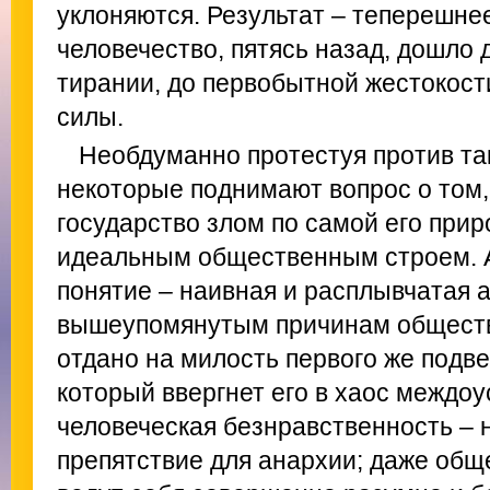
уклоняются. Результат – теперешнее
человечество, пятясь назад, дошло
тирании, до первобытной жестокости
силы.
Необдуманно протестуя против та
некоторые поднимают вопрос о том,
государство злом по самой его прир
идеальным общественным строем. А
понятие – наивная и расплывчатая а
вышеупомянутым причинам общество
отдано на милость первого же подв
который ввергнет его в хаос междо
человеческая безнравственность – 
препятствие для анархии; даже обще