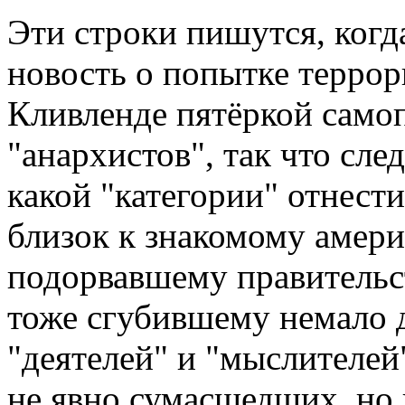
Эти строки пишутся, когд
новость о попытке террор
Кливленде пятёркой само
"анархистов", так что сле
какой "категории" отнест
близок к знакомому амер
подорвавшему правительс
тоже сгубившему немало д
"деятелей" и "мыслителей
не явно сумасшедших, но 