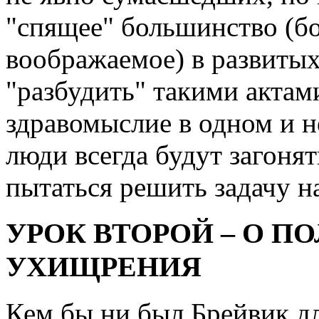
"спящее" большинство (б
воображаемое) в развиты
"разбудить" такими акта
здравомыслие в одном и н
люди всегда будут загонять
пытаться решить задачу н
УРОК ВТОРОЙ – О 
УХИЩРЕНИЯ
Кем бы ни был Брейвик д