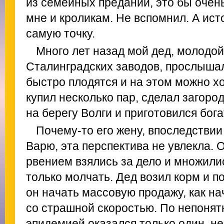
из семейных преданий, это бы очен
мне и кроликам. Не вспомнил. А ис
самую точку.
Много лет назад мой дед, молодой
Сталинградских заводов, прослышал
быстро плодятся и на этом можно х
купил несколько пар, сделал загоро
на берегу Волги и приготовился бога
Почему-то его жену, впоследстви
Варю, эта перспектива не увлекла. 
рвением взялись за дело и множилис
только молчать. Дед возил корм и по
он начать массовую продажу, как на
со страшной скоростью. По непоня
эпидемией оказался только один, н