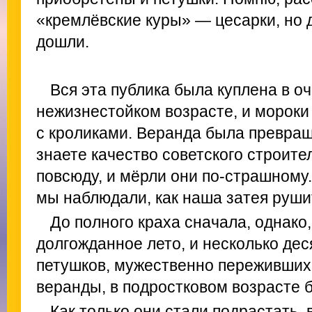
«кремлёвские куры» — цесарки, но до
дошли.
Вся эта публика была куплена в оче
нежизнестойком возрасте, и мороки
с кроликами. Веранда была превраще
знаете качество советского строите
повсюду, и мёрли они по-страшному
мы наблюдали, как наша затея руши
До полного краха сначала, однако
долгожданное лето, и несколько де
петушков, мужественно переживших
веранды, в подростковом возрасте 
Как только они стали подрастать,