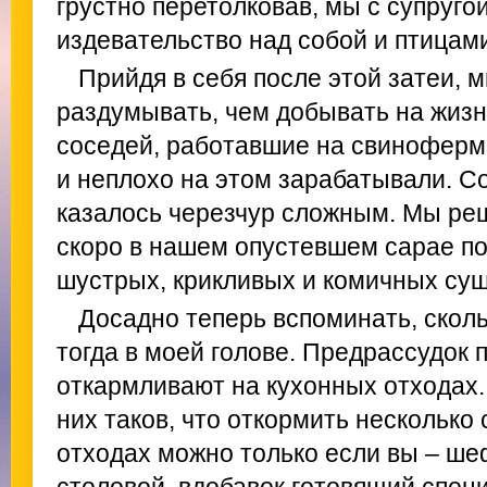
грустно перетолковав, мы с супруго
издевательство над собой и птицам
Прийдя в себя после этой затеи, 
раздумывать, чем добывать на жизн
соседей, работавшие на свиноферм
и неплохо на этом зарабатывали. С
казалось черезчур сложным. Мы реш
скоро в нашем опустевшем сарае по
шустрых, крикливых и комичных сущ
Досадно теперь вспоминать, скол
тогда в моей голове. Предрассудок 
откармливают на кухонных отходах.
них таков, что откормить несколько
отходах можно только если вы – ше
столовой, вдобавок готовящий специ