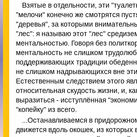
Взятые в отдельности, эти "туалет
"мелочи" конечно же смотрятся пуст
"деревья", за которыми внимательн
"лес": я называю этот "лес" средиз
ментальностью. Говоря без политкор
ментальность не слишком трудолюб
поддерживающих традиции обеденны
не слишком надрывающихся вне эти
Естественным следствием этого явл
относительная скудость жизни, и, к
выразиться - исступлённая "экономи
"копейку" из всего.
...Останавливаемся в придорожно
движется вдоль окошек, из которых