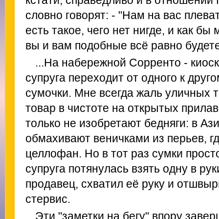
кстати, справедливо и в отношении 
словно говорят: - "Нам на вас плева
есть такое, чего нет нигде, и как б
вы и вам подобные всё равно будет
...На набережной Сорренто - киос
супруга переходит от одного к друго
сумочки. Мне всегда жаль уличных т
товар в чистоте на открытых прилав
только не изобретают бедняги: в Ази
обмахивают веничками из перьев, г
целлофан. Но в тот раз сумки прост
супруга потянулась взять одну в рук
продавец, схватил её руку и отшвыр
стервис.
Эти "заметки на бегу" впору заве