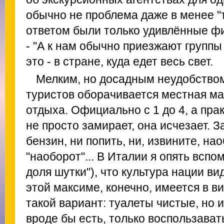
обычно не проблема даже в менее "т
ответом были только удивлённые ф
- "А к нам обычно приезжают группы 
это - в стране, куда едет весь свет.
Мелким, но досадным неудобство
туристов оборачивается местная м
отдыха. Официально с 1 до 4, а прак
не просто замирает, она исчезает. З
бензин, ни попить, ни, извините, нао
"наоборот"... В Италии я опять вспом
доля шутки"), что культура нации ви
этой максиме, конечно, имеется в ви
такой вариант: туалеты чистые, но их
вроде бы есть, только воспользават