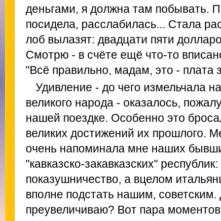
деньгами, я должна там побывать. П
посидела, расслабилась... Стала ра
лоб вылазят: двадцати пяти долларо
Смотрю - в счёте ещё что-то вписано
"Всё правильно, мадам, это - плата 
Удивление - до чего измельчала н
великого народа - оказалось, пожа
нашей поездке. Особенно это броса
великих достижений их прошлого. М
очень напоминала мне наших бывши
"кавказско-закавказских" республик
показушничество, а вцелом итальян
вполне подстать нашим, советским.
преувеличиваю? Вот пара моментов 