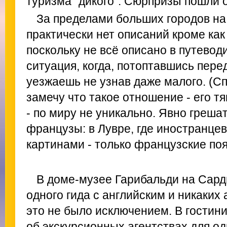
туризма "дикого". Сюрпризы пошли о
За пределами больших городов на
практически нет описаний кроме как
поскольку не всё описано в путевод
ситуация, когда, потоптавшись пере
уезжаешь не узнав даже малого. (С
замечу что такое отношение - его т
- по миру не уникально. Явно греша
французы: в Лувре, где иностранце
картинами - только французские поя
В доме-музее Гарибальди на Сард
одного гида с английским и никаких
это не было исключением. В гостин
об экскурсионных агентствах для о