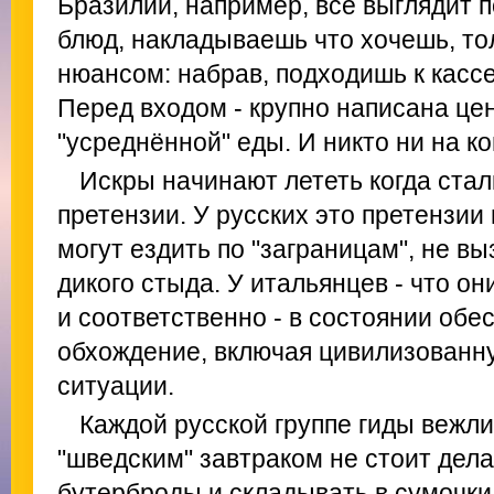
Бразилии, например, всё выглядит 
блюд, накладываешь что хочешь, то
нюансом: набрав, подходишь к кассе
Перед входом - крупно написана це
"усреднённой" еды. И никто ни на ко
Искры начинают лететь когда ст
претензии. У русских это претензии 
могут ездить по "заграницам", не в
дикого стыда. У итальянцев - что он
и соответственно - в состоянии об
обхождение, включая цивилизованн
ситуации.
Каждой русской группе гиды вежли
"шведским" завтраком не стоит дел
бутерброды и складывать в сумочки 