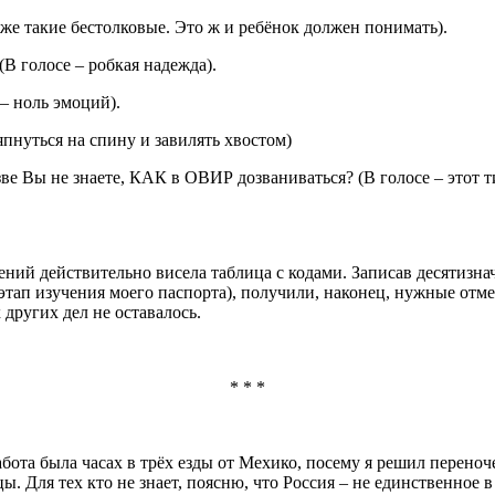
т же такие бестолковые. Это ж и ребёнок должен понимать).
(В голосе – робкая надежда).
 – ноль эмоций).
япнуться на спину и завилять хвостом)
азве Вы не знаете, КАК в ОВИР дозваниваться? (В голосе – этот 
ний действительно висела таблица с кодами. Записав десятизнач
этап изучения моего паспорта), получили, наконец, нужные отм
 других дел не оставалось.
* * *
бота была часах в трёх езды от Мехико, посему я решил переноч
 Для тех кто не знает, поясню, что Россия – не единственное в 