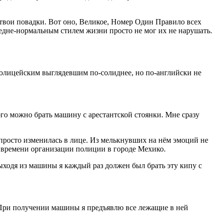
твои повадки. Вот оно, Великое, Номер Один Правило всех
редне-нормальным стилем жизни просто не мог их не нарушать.
 полицейским выглядевшим по-солиднее, но по-английски не
ого можно брать машину с арестантской стоянки. Мне сразу
 просто изменилась в лице. Из мелькнувших на нём эмоций не
 времени организации полиции в городе Мехико.
ыходя из машины я каждый раз должен был брать эту кипу с
е. При получении машины я предъявлю все лежащие в ней