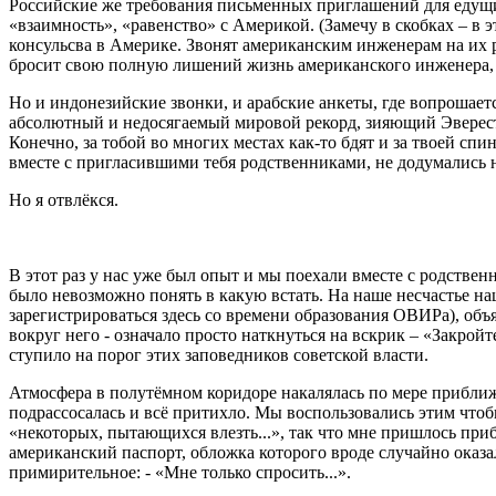
Российские же требования письменных приглашений для едущих
«взаимность», «равенство» с Америкой. (Замечу в скобках – в 
консульсва в Америке. Звонят американским инженерам на их ра
бросит свою полную лишений жизнь американского инженера, 
Но и индонезийские звонки, и арабские анкеты, где вопрошаетс
абсолютный и недосягаемый мировой рекорд, зияющий Эверест 
Конечно, за тобой во многих местах как-то бдят и за твоей сп
вместе с пригласившими тебя родственниками, не додумались 
Но я отвлёкся.
В этот раз у нас уже был опыт и мы поехали вместе с родствен
было невозможно понять в какую встать. На наше несчастье на
зарегистрироваться здесь со времени образования ОВИРа), объ
вокруг него - означало просто наткнуться на вскрик – «Закрой
ступило на порог этих заповедников советской власти.
Атмосфера в полутёмном коридоре накалялась по мере приближен
подрассосалась и всё притихло. Мы воспользовались этим чтоб
«некоторых, пытающихся влезть...», так что мне пришлось приб
американский паспорт, обложка которого вроде случайно оказ
примирительное: - «Мне только спросить...».