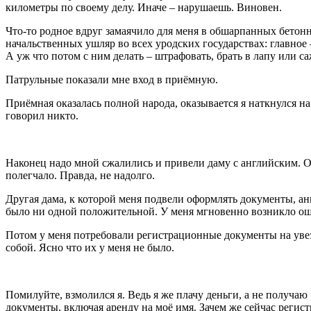
километры по своему делу. Иначе – нарушаешь. Виновен.
Что-то родное вдруг замаячило для меня в обшарпанных бетон
начальственных ушляр во всех уродских государствах: главное
А уж что потом с ним делать – штрафовать, брать в лапу или с
Патрульные показали мне вход в приёмную.
Приёмная оказалась полной народа, оказывается я наткнулся н
говорил никто.
Наконец надо мной сжалились и привели даму с английским. Он
полегчало. Правда, не надолго.
Другая дама, к которой меня подвели оформлять документы, ан
было ни одной положительной. У меня мгновенно возникло ощ
Потом у меня потребовали регистрационные документы на увез
собой. Ясно что их у меня не было.
Помилуйте, взмолился я. Ведь я же плачу деньги, а не получа
документы, включая аренду на моё имя. Зачем же сейчас реги