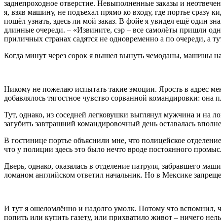
заднепроходное отверстие. Невыполненные заказы и неотвеченны
я, взяв машину, не подъехал прямо ко входу, где портье сразу 
пошёл узнать, здесь ли мой заказ. В фойе я увидел ещё один з
длинные очереди. – «Извините, сэр – все самолёты пришли одн
приличных странах садятся не одновременно а по очереди, а тут 
Когда минут через сорок я вышел вынуть чемоданы, машины на
Никому не пожелаю испытать такие эмоции. Ярость в адрес м
добавлялось тягостное чувство сорванной командировки: она 
Тут, однако, из соседней легковушки выглянул мужчина и на л
загубить завтрашний командировочный день оставалась вполне
В гостинице портье объяснили мне, что полицейское отделение 
что у полиции здесь это было нечто вроде постоянного промыс
Дверь, однако, оказалась в отделение патруля, забравшего маши
ломаном английском ответил начальник. Но в Мексике запрещен
И тут я ошеломлённо и надолго умолк. Потому что вспомнил, 
попить или купить газету, или прихватило живот – ничего нель