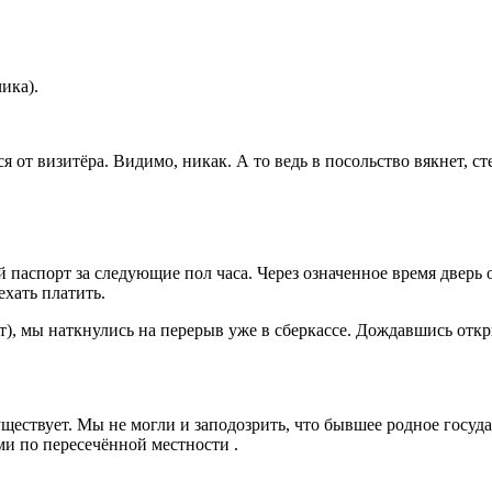
чика).
от визитёра. Видимо, никак. А то ведь в посольство вякнет, сте
й паспорт за следующие пол часа. Через означенное время дверь
ехать платить.
ет), мы наткнулись на перерыв уже в сберкассе. Дождавшись отк
ествует. Мы не могли и заподозрить, что бывшее родное государс
ми по пересечённой местности .