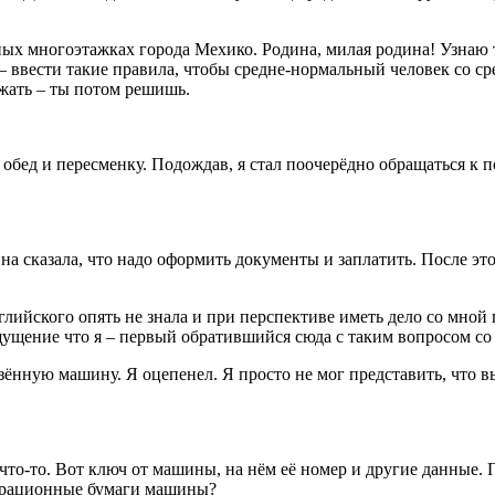
ных многоэтажках города Мехико. Родина, милая родина! Узнаю 
 – ввести такие правила, чтобы средне-нормальный человек со с
ажать – ты потом решишь.
а обед и пересменку. Подождав, я стал поочерёдно обращаться к
а сказала, что надо оформить документы и заплатить. После эт
глийского опять не знала и при перспективе иметь дело со мной
ущение что я – первый обратившийся сюда с таким вопросом со
ённую машину. Я оцепенел. Я просто не мог представить, что в
ю что-то. Вот ключ от машины, на нём её номер и другие данны
страционные бумаги машины?