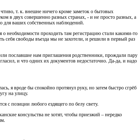
чтиво, т. к. внешне ничего кроме заметок о бытовых
ом в двух совершенно разных странах, - и не просто разных, а
но для ваших собственных наблюдений.
я о необходимости проходить там регистрацию стали какими-то
ь себя свободы въезда мы не захотели, и решили в первый раз
 жили пославшие нам приглашения родственники, прождали пару
гласил, и что одних их документов недостаточно. Да-да, и надо
ась, я вроде бы спокойно протянул руку, но затем быстро сгрёб
угу на улицу.
ся с позиции любого ездящего по белу свету.
нские консульства не хотят, чтобы приезжий – нередко
ям.