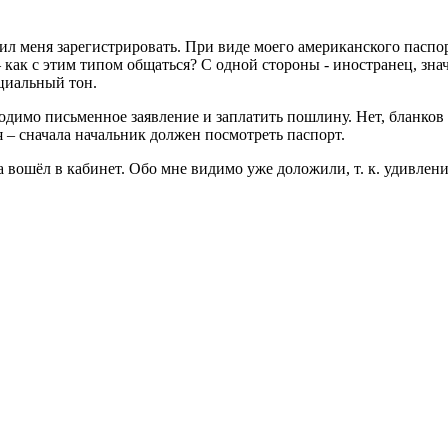
сил меня зарегистрировать. При виде моего американского паспо
как с этим типом общаться? С одной стороны - иностранец, знач
циальный тон.
димо письменное заявление и заплатить пошлину. Нет, бланков не
зя – сначала начальник должен посмотреть паспорт.
ошёл в кабинет. Обо мне видимо уже доложили, т. к. удивления 