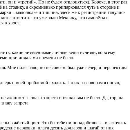
, он и «третий». Но не будем отклоняться). Короче, в этот раз
ё на стоянку, а скромненько припарковался чуть в стороне и
 марки – малолюдье и тишина, здесь же к регистрации тянулись
хотел ответить что уже знаю Мексику, что самолёты в
я в хвост.
нить, какие незаменимые личные вещи исчезли; ко всему
всеми причиндалами времени не было.
я. Мне полегчало, но не совсем: был уже вечер, и перспектива
дверь с моей проблемой входить. По их разговорам я понял,
законно т. к. знака запрета стоянки там не было. Да, сэр, на
знаку запрета.
шены в жёлтый цвет. Что бы тебе ни понадобилось – выскочить
родские парковки, плати десять долларов и шагай от них