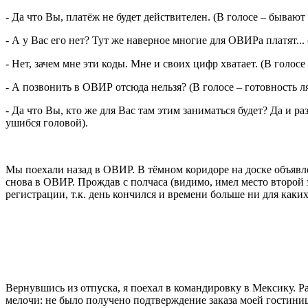
- Да что Вы, платёж не будет действителен. (В голосе – бываю
- А у Вас его нет? Тут же наверное многие для ОВИРа платят... 
- Нет, зачем мне эти коды. Мне и своих цифр хватает. (В голосе
- А позвонить в ОВИР отсюда нельзя? (В голосе – готовность л
- Да что Вы, кто же для Вас там этим заниматься будет? Да и р
ушибся головой).
Мы поехали назад в ОВИР. В тёмном коридоре на доске объявле
снова в ОВИР. Прождав с полчаса (видимо, имел место второй 
регистрации, т.к. день кончился и времени больше ни для каких
Вернувшись из отпуска, я поехал в командировку в Мексику. Ра
мелочи: не было получено подтверждение заказа моей гостиницы.