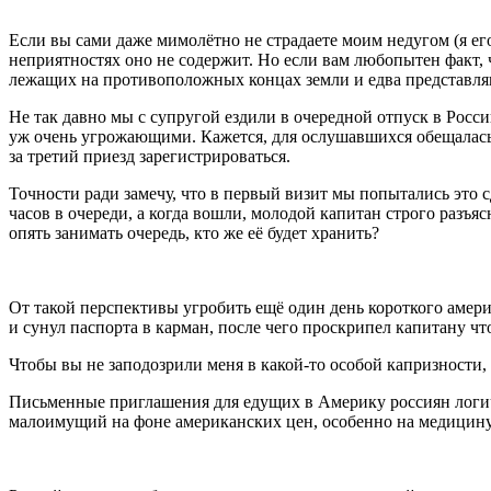
Если вы сами даже мимолётно не страдаете моим недугом (я его
неприятностях оно не содержит. Но если вам любопытен факт, ч
лежащих на противоположных концах земли и едва представля
Не так давно мы с супругой ездили в очередной отпуск в Рос
уж очень угрожающими. Кажется, для ослушавшихся обещалась н
за третий приезд зарегистрироваться.
Точности ради замечу, что в первый визит мы попытались это
часов в очереди, а когда вошли, молодой капитан строго разъяс
опять занимать очередь, кто же её будет хранить?
От такой перспективы угробить ещё один день короткого америк
и сунул паспорта в карман, после чего проскрипел капитану ч
Чтобы вы не заподозрили меня в какой-то особой капризности,
Письменные приглашения для едущих в Америку россиян логичн
малоимущий на фоне американских цен, особенно на медицину