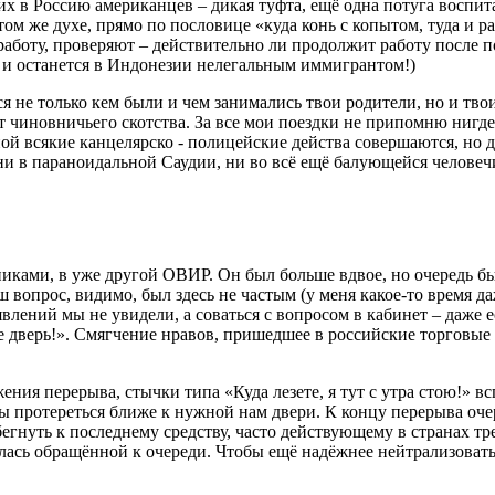
 в Россию американцев – дикая туфта, ещё одна потуга воспит
этом же духе, прямо по пословице «куда конь с копытом, туда и 
боту, проверяют – действительно ли продолжит работу после пое
и останется в Индонезии нелегальным иммигрантом!)
я не только кем были и чем занимались твои родители, но и тво
чиновничьего скотства. За все мои поездки не припомню нигде ч
иной всякие канцелярско - полицейские действа совершаются, но 
ни в параноидальной Саудии, ни во всё ещё балующейся челове
никами, в уже другой ОВИР. Он был больше вдвое, но очередь бы
ш вопрос, видимо, был здесь не частым (у меня какое-то время 
явлений мы не увидели, а соваться с вопросом в кабинет – даже 
те дверь!». Смягчение нравов, пришедшее в российские торговые
ия перерыва, стычки типа «Куда лезете, я тут с утра стою!» всп
ы протереться ближе к нужной нам двери. К концу перерыва оче
егнуть к последнему средству, часто действующему в странах тре
алась обращённой к очереди. Чтобы ещё надёжнее нейтрализоват