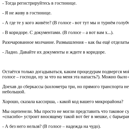
- Тогда регистрируйтесь в гостинице.
- Я не живу в гостинице.
- А где те у кого живёте? (В голосе - вот тут мы и турнём голуб
- В коридоре. С документами. (В голосе – а вот вам х...).
Разочарованное молчание. Размышления – как бы ещё отделаться 
- Ладно. Давайте их документы и ждите в коридоре.
Остаётся только догадываться, каким процедурам подвергся мо
голосе – господи, ну за что на меня эта напасть?). Можно было 
Доехав до сберкассы (километра три, но прямого транспорта н
небольшой.
Хорошо, сказала кассирша, - какой код вашего микрорайона?
Мы оцепенели. Мы просто не могли представить что таковое сущ
«спасибо» устроит вносящему такой вот бег в мешке, с барьера
- А без него нельзя? (В голосе – надежда на чудо).