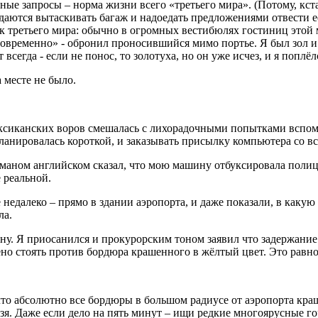
е запросы – норма жизни всего «третьего мира». (Потому, кстати
кидаются вытаскивать багаж и надоедать предложениями отвести е
нак третьего мира: обычно в огромных вестибюлях гостиниц этой
овременно» - обронил проносившийся мимо портье. Я был зол и 
всегда - если не понос, то золотуха, но он уже исчез, и я поплёлс
 месте не было.
ексиканских воров смешалась с лихорадочными попытками вспом
планировалась короткой, и заказывать присылку компьютера со 
оманом английском сказал, что мою машину отбуксировала полици
 реальной.
недалеко – прямо в здании аэропорта, и даже показали, в какую 
ла.
ну. Я приосанился и прокурорским тоном заявил что задержание не
о стоять против бордюра крашенного в жёлтый цвет. Это равно 
что абсолютно все бордюры в большом радиусе от аэропорта кра
зя. Даже если дело на пять минут – ищи редкие многоярусные го