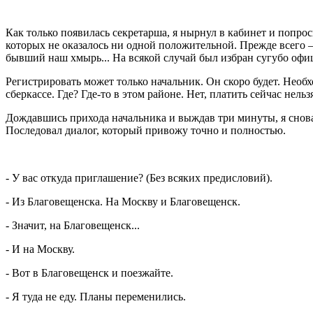
Как только появилась секретарша, я нырнул в кабинет и попро
которых не оказалось ни одной положительной. Прежде всего – 
бывший наш хмырь... На всякой случай был избран сугубо офи
Регистрировать может только начальник. Он скоро будет. Необхо
сберкассе. Где? Где-то в этом районе. Нет, платить сейчас нель
Дождавшись прихода начальника и выждав три минуты, я снова в
Последовал диалог, который привожу точно и полностью.
- У вас откуда приглашение? (Без всяких предисловий).
- Из Благовещенска. На Москву и Благовещенск.
- Значит, на Благовещенск...
- И на Москву.
- Вот в Благовещенск и поезжайте.
- Я туда не еду. Планы переменились.