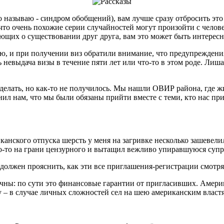
 называю - синдром обобщений), вам лучше сразу отбросить это 
то очень похожие серии случайностей могут произойти с человек
ющих о существовании друг друга, вам это может быть интерес
сию, и при получении виз обратили внимание, что предупреждени
евыдача визы в течение пяти лет или что-то в этом роде. Лишат
 сделать, но как-то не получилось. Мы нашли ОВИР района, где
нил нам, что мы были обязаны прийти вместе с теми, кто нас при
анского отпуска шерсть у меня на загривке несколько зашевелил
то-то на грани цензурного и вытащил вежливо упиравшуюся супр
 должен прояснить, как эти все приглашения-регистрации смотрят
ы: по сути это финансовые гарантии от пригласивших. Америка
 – в случае личных сложностей сел на шею американским власт