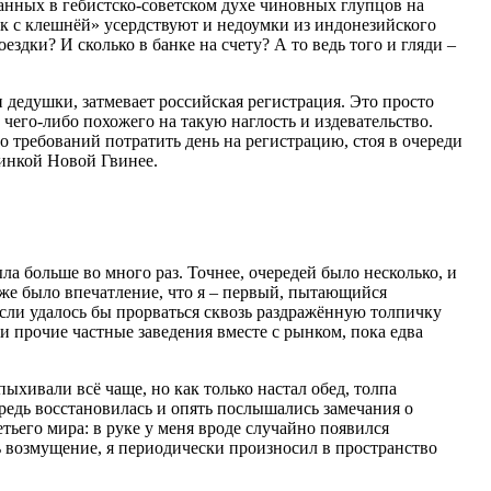
анных в гебистско-советском духе чиновных глупцов на
рак с клешнёй» усердствуют и недоумки из индонезийского
здки? И сколько в банке на счету? А то ведь того и гляди –
и дедушки, затмевает российская регистрация. Это просто
его-либо похожего на такую наглость и издевательство.
до требований потратить день на регистрацию, стоя в очереди
чинкой Новой Гвинее.
ла больше во много раз. Точнее, очередей было несколько, и
даже было впечатление, что я – первый, пытающийся
если удалось бы прорваться сквозь раздражённую толпичку
 и прочие частные заведения вместе с рынком, пока едва
ыхивали всё чаще, но как только настал обед, толпа
редь восстановилась и опять послышались замечания о
тьего мира: в руке у меня вроде случайно появился
ь возмущение, я периодически произносил в пространство