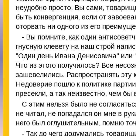
неудобно просто. Вы сами, товарищи
быть конвергенция, если от завоев
оторвать ни одного из его преимущ
- Вы помните, как один антисовет
гнусную клевету на наш строй напи
"Один день Ивана Денисовича" или
Что из этого получилось? Все несо
зашевелились. Распространять эту 
Недоверие пошло к политике партии
пресекли, а так неизвестно, чем бы 
С этим нельзя было не согласитьс
не читал, не попадался он мне в рук
него был оглушительным, помню точ
- Так до чего додумались товарищ