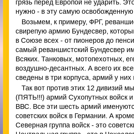
грязь перед Европой не ударить. Это
нужно - в эту самую освобожденную
Возьмем, к примеру, ФРГ, реванши
свирепую армию Бундесвер, которы
в Союзе всех - от пионеров до пенси
самый реваншистский Бундесвер име
Всяких. Танковых, мотопехотных, ег
воздушно-десантных. А всего их все
сведены в три корпуса, армий у них 
Так вот против этих 12 дивизий м
(ПЯТЬ!!!) армий Сухопутных войск 
ВВС. Все эти шесть армий именуютс
советских войск в Германии. А кром
Северная группа войск - это советс