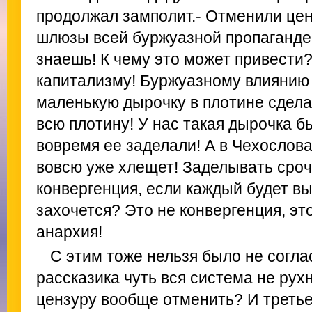
продолжал замполит.- Отменили цен
шлюзы всей буржуазной пропаганде!
знаешь! К чему это может привести?
капитализму! Буржуазному влиянию 
маленькую дырочку в плотине сделат
всю плотину! У нас такая дырочка б
вовремя ее заделали! А в Чехослова
вовсю уже хлещет! Заделывать сроч
конвергенция, если каждый будет вы
захочется? Это не конвергенция, эт
анархия!
С этим тоже нельзя было не согла
рассказика чуть вся система не рухн
цензуру вообще отменить? И третьег