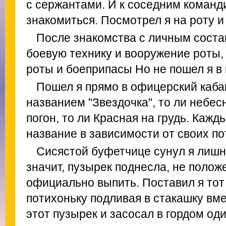
с сержантами. И к соседним команд
знакомиться. Посмотрел я на роту и 
После знакомства с личным сост
боевую технику и вооружение роты,
роты и боеприпасы Но не пошел я в 
Пошел я прямо в офицерский каба
названием "Звездочка", то ли небес
погон, то ли Красная на грудь. Каж
название в зависимости от своих по
Сисястой буфетчице сунул я лишн
значит, пузырек поднесла, не полож
официально выпить. Поставил я тот 
потихоньку подливая в стакашку вме
этот пузырек и засосал в гордом од