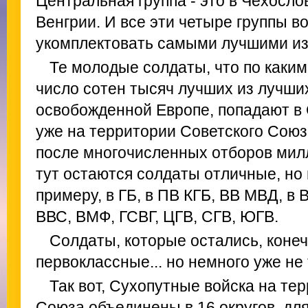
Центральная группа - это в Чехосло
Венгрии. И все эти четыре группы в
укомплектовать самыми лучшими из
Те молодые солдаты, что по каким
число сотен тысяч лучших из лучших
освобожденной Европе, попадают в 
уже на территории Советского Союз
после многочисленных отборов ми
тут остаются солдаты отличные, но н
примеру, в ГБ, в ПВ КГБ, ВВ МВД, в
ВВС, ВМФ, ГСВГ, ЦГВ, СГВ, ЮГВ.
Солдаты, которые остались, конеч
первоклассные... но немного уже не 
Так вот, Сухопутные войска на те
Союза объединены в 16 округов, для 