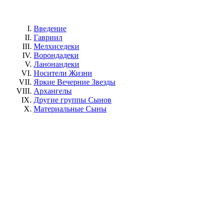
Введение
Гавриил
Мелхиседеки
Ворондадеки
Ланонандеки
Носители Жизни
Яркие Вечерние Звезды
Архангелы
Другие группы Сынов
Материальные Сыны