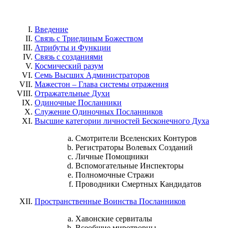
Введение
Связь с Триединым Божеством
Атрибуты и Функции
Связь с созданиями
Космический разум
Семь Высших Администраторов
Мажестон – Глава системы отражения
Отражательные Духи
Одиночные Посланники
Служение Одиночных Посланников
Высшие категории личностей Бесконечного Духа
Смотрители Вселенских Контуров
Регистраторы Волевых Созданий
Личные Помощники
Вспомогательные Инспекторы
Полномочные Стражи
Проводники Смертных Кандидатов
Пространственные Воинства Посланников
Хавонские сервиталы
Всеобщие миротворцы