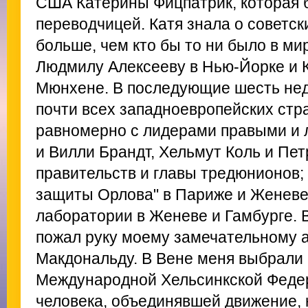
США Катерины Фицпатрик, которая 
переводчицей. Катя знала о советс
больше, чем кто бы то ни было в мир
Людмилу Алексееву в Нью-Йорке и 
Мюнхене. В последующие шесть нед
почти всех западноевропейских стра
равномерно с лидерами правыми и 
и Вилли Брандт, Хельмут Коль и Пет
правительств и главы тредюнионов; 
защиты Орлова" в Париже и Женеве
лаборатории в Женеве и Гамбурге. В
пожал руку моему замечательному 
Макдональду. В Вене меня выбрали
Международной Хельсинкской Феде
человека, объединявшей движение,