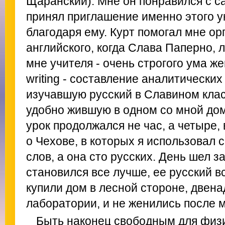
Щаранский). Мне он понравился с са
принял приглашение именно этого у
благодаря ему. Курт помогал мне ор
английского, когда Слава Паперно, 
мне учителя - очень строгого ума 
writing - составление аналитических 
изучавшую русский в Славином класс
удобно жившую в одном со мной до
урок продолжался не час, а четыре
о Чехове, в которых я использовал 
слов, а она сто русских. День шел з
становился все лучше, ее русский в
купили дом в лесной стороне, двена
лаборатории, и не женились после м
Быть наконец свободным для физи