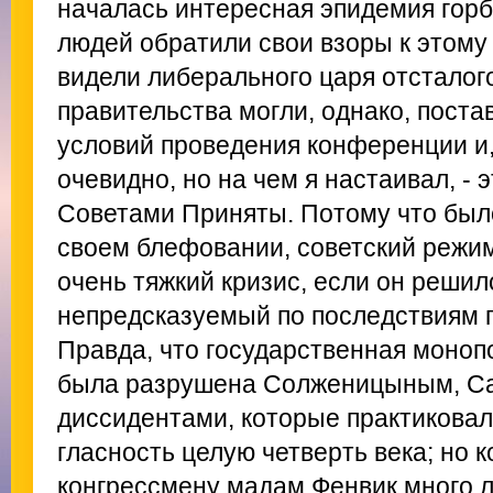
началась интересная эпидемия гор
людей обратили свои взоры к этому 
видели либерального царя отсталог
правительства могли, однако, пост
условий проведения конференции и,
очевидно, но на чем я настаивал, - 
Советами Приняты. Потому что было
своем блефовании, советский режи
очень тяжкий кризис, если он решил
непредсказуемый по последствиям п
Правда, что государственная моно
была разрушена Солженицыным, С
диссидентами, которые практикова
гласность целую четверть века; но к
конгрессмену мадам Фенвик много л