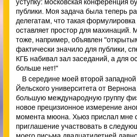
уступку: московская конференция б
публики. Моя задача была теперь р
делегатам, что такая формулировка
оставляет простор для махинаций. М
тоже, например, объявлен "открытым
фактически значило для публики, с
КГБ набивал зал заседаний, а для о
больше нет!"
В середине моей второй западной
Йельского университета от Вернона
большую международную группу фи
новое прецизионное измерение ано
момента мюона. Хьюз прислал мне с
приглашение участвовать в следую
моего письма двадцатилетней давно