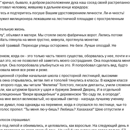
и!" кричал, бывало, в добром расположении духа наш сосед своей растрепанно
етовал человеку, жившему в дальнем конце коридора:
тесь и подтеритесь посуше Вашим удостоверением личности. Ли-и-чность!
наружил милиционера лежавшим на лестничной площадке с простреленным
ятельную жизнь.
у", объявил я матери. Мы стояли около фабричных ворот. Лились потоки
ать глянула на меня грустно, кивнула, протянула монетки:
орой трамвай. Переходи улицы осторожно. Не беги. Лучше опоздай. Не
нком, когда он - это только часть твоего существа, оборвалась у нее, почти и 
вал это, но не позволил ей заметить моего сострадания. Она поцеловала мен
елуя. Она попробовала улыбнуться на это. Я попробовал сделать вид, будто
ловала меня все реже и реже.
ционной стройки начальная школа с просторной лестницей, высокими
 окна открывались, ветви лип и тополей тянулись в классы. В каждом классе
у второго года, мы читали "Филипка" Толстого, писали диктанты, учили сложен
али, как штурмом брался у царя и буржуев Зимний Дворец. И в отдельной
волюционные "Вихри враждебные" и деревенское "Во саду ли, в огороде".
а мне висел великоватый, но красивый свитер - награда лучшему ученику.
не думал, пока однажды на перемене, когда я спускался по лестнице, чьи-то
 голос пропел: "Ты меня лю-у-бишь? Любишь? Хахахаха!" Шею отпустили и
олосок спрашивал:
ке под липой и обнимались, и целовались, как взрослые. На следующий день я