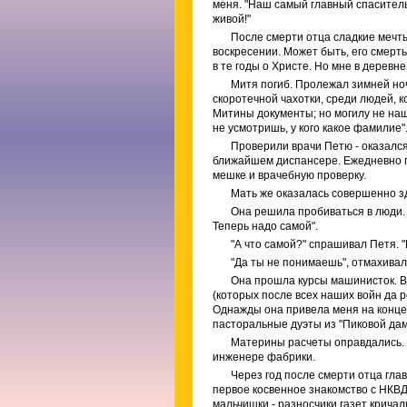
меня. "Наш самый главный спаситель".
живой!"
После смерти отца сладкие мечты
воскресении. Может быть, его смерт
в те годы о Христе. Но мне в деревн
Митя погиб. Пролежал зимней ноч
скоротечной чахотки, среди людей, к
Митины документы; но могилу не нашл
не усмотришь, у кого какое фамилие"
Проверили врачи Петю - оказался
ближайшем диспансере. Ежедневно п
мешке и врачебную проверку.
Мать же оказалась совершенно з
Она решила пробиваться в люди. "
Теперь надо самой".
"А что самой?" спрашивал Петя. 
"Да ты не понимаешь", отмахивал
Она прошла курсы машинисток. Вс
(которых после всех наших войн да 
Однажды она привела меня на концер
пасторальные дуэты из "Пиковой дамы
Материны расчеты оправдались. 
инженере фабрики.
Через год после смерти отца гла
первое косвенное знакомство с НКВД
мальчишки - разносчики газет кричал