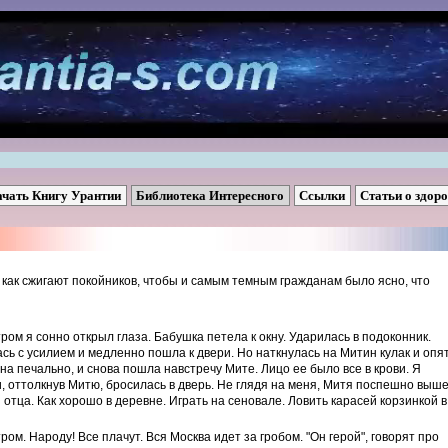
ачать Книгу Урантии
Библиотека Интересного
Ссылки
Статьи о здор
 как сжигают покойников, чтобы и самым темным гражданам было ясно, что
ром я сонно открыл глаза. Бабушка петела к окну. Ударилась в подоконник.
лась с усилием и медленно пошла к двери. Но наткнулась на Митин кулак и опя
она печально, и снова пошла навстречу Мите. Лицо ее было все в крови. Я
и, оттолкнув Митю, бросилась в дверь. Не глядя на меня, Митя поспешно выш
з отца. Как хорошо в деревне. Играть на сеновале. Ловить карасей корзинкой в
ром. Народу! Все плачут. Вся Москва идет за гробом. "Он герой", говорят про