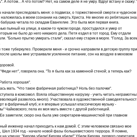
 А потом... А что потом? Нет, на самом деле я не умру. Вдруг встану и скажу: 
 начали преследовать меня: о подвигах, о торжественной смерти и чудесном
ь наложилась в моем сознании на смерть Христа. Не многие из ребятишек зна
е бабушка читала по складам Евангелие. Это была моя первая книга.
ью пьяный на улице, в каком-то чужом городе, простудился и умер от
оторым не было до него никакого дела. Петя ездил в тот город. Ему отдали
и. "Больно прытко умирать стали", сказал ему старик в морге. "Голод. За все
.
 тоже туберкулез. Проверили меня - и срочно направили в детскую группу пр
осле школы мне устраивали усиленное питание, сон на воздухе в меховом
доровой.
Феди нет", говорила она. "То я была как за каменной стеной; а теперь как?
"Работа хорошая".
ась мать. "Что такое фабричная работница? Ноль без палочки".
тупила в комсомол. Взяла общественную нагрузку - учить читать неграмотны
революций развелось много). Участвовала в художественной самодеятельност
т в фабричный клуб; и я впервые услышал классическую музыку -
" Чайковского; пела их моя мать вместе с другой работницей.
Ее заметили; скоро она была уже секретарем-машинисткой при главном
вный инженер начал приходить к нам домой. С этим человеком связано мое
. Шел 1934 год - начало новой фазы большевистского террора. Я помню,
и на улицах: "Кирова убили! Кирова убили!" Убили Кирова, первого секретаря