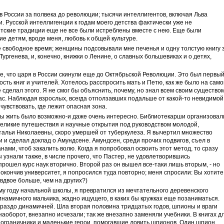
 в России за полвека до революции; тысячи интеллигентов, включая Льва
и. Русской интеллигенции к годам моего детства фактически уже не
нтские традиции еще не все были истреблены вместе с нею. Еще были
 детям, вроде меня, любовь к общей культуре.
е свободное время; женщины подсовывали мне печенья и одну толстую книгу 
 Тургенева, и, конечно, книжки о Ленине, о славных большевиках и о детях,
е, что царя в России скинули еще до Октябрьской Революции. Это был первы
ость книг и учителей. Хотелось расспросить мать и Петю, как же было на сам
е сделал этого. Я не смог бы объяснить, почему, но знал всем своим существом
ас. Наблюдая взрослых, всегда отползавших подальше от какой-то невидимой
чувствовать, где лежит опасная зона.
ны жить было возможно-и даже очень интересно. Библиотекарши организовал
и великие путешествия и научные открытия под руководством молодой,
тальи Николаевны, скоро умершей от туберкулеза. Я вычертил множество
 и сделал доклад о Амундсене. Амундсен, среди прочих подвигов, съел в
нами, чтоб закалить волю. Когда я попробовал освоить этот метод, то сразу
 узнали также, в числе прочего, что Пастер, не удовлетворившись
рошел курс наук вторично. Второй раз он вышел все-таки лишь вторым, - но
 окончив университет, я попросился туда повторно; меня спросили: Вы хотите
вдвое больше, чем на других?)
му году начальной школы, я превратился из мечтательного деревенского
инамичного мальчика, жадно ищущего, в каких бы кружках еще позаниматься.
ораздо динамичней. Шла вторая половина тридцатых годов, шпионы и враги
наоборот, внезапно исчезали; так же внезапно заменяли учебники. В книгах д
пограничники и маленькие герои, помогавшие ловить шпионов. Один шпион