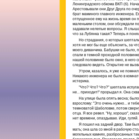
Ленинградского обкома ВКП (б). Нача
Арестовывали они Друг Друга по оче
брат маминого главного инженера. Ег
отпущенное ему на жизнь время он п
маленьким столом, они обсуждали по
задавали нелепые вопросы. Я слышал
что за Лубянка такая? Теперь я поня
Но страдания, о которых шептали
хотя не мог бы еще объяснить, за чт
моего диванчика. Бабушки не было, 
спали в темной проходной половинке
нашей половинке было окно, в него с
следовало видеть. Открытие не вызв
Утром, казалось, я уже не помнил
Никакого инженера не было в комнат
истерика.
"Что? Что? Что?" шептала испуганн
не... приходит!" прорыдал я. Она схв
На улице была опять весна; было 
взрослому: "Это очень нужно... и теб
темноватой Шаболовке, потом свернул
отца. Я все ревел. "Ну, хорошо", ска
нет времени, опаздываю. Иди, гуляй. 
Я пошел на задний двор. Там был
мать; она шла со мной в рабочую сто
могильных камнях, разбросанных там