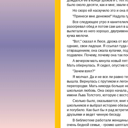
дождался ее в конце уроков и с тех 
было около десяти, как и мне; звали 
Но скоро ей наскучило это и она 
"Принеси мне денежек!" Надула г
Все следующее утро я канителился
разогревал обед и потом сам шел в ш
вылетали из него хорошо, двугривен
кучка мелочи.
"Вот," сказал я Люсе, дрожа от в
однако, свои ладоши. Я ссыпал туда 
отвращением, она сжала кулачки, по
подавлен. Почему, почему она так по
А вечером мать кинула новый пят
Мать обернулась. Я сидел, опустив г
"Зачем взял?"
Я молчал. Да и не все ли равно т
вышла. Вернулась с прутиком и лего
перегородки. Мать никогда больше н
школьная любовь. Она скоро начала 
имени Льва Толстого, которую с вост
Сколько было, оказывается, книг 
школьников и выбрал историю обезьян
и погубило. Как был бы я рад встрет
друзьями и ведет чинную беседу.
В библиотеке работали женщины, 
очень бедной семьи, - громко шептал