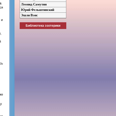
в.
Леонид Самутин
ся
Юрий Фельштинский
Эшли Вэнс
 и
Библиотека эзотерики
,
й
сь
уже
ду