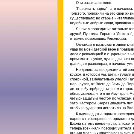
Они развивали меня.
"Развивать народ" - это началось
Толстого, положили на это свои жизн
существовало; но старые интеллиге
недобитые добрые люди, прививавшие
Я начал проводить в читальне вс
другой: Пушкина, Горького "Детство",
отважно помогавших Революции.
Однажды я разыскал в одной книг
удар по моей детской вере в правдив
деле с революцией и с царем; но я н
промолчать лучше, лучше для всех н
границы в разговорах, я начинал уже 
Но далеко за пределами этой зо
кружок, в котором мы, дети, изучал
спокойной, замечательно умелой На
маршрутов, от Васко да Гамы до Пири
детстве бутерброд с маслом и тарака
обнаружилось, что я не Амундсен. Мы
четырнадцатым местом по успехам, п
зато Пастером. (Через двадцать лет,
чтобы государство истратило на Вас 
К одиннадцати годам, к последне
паренька в совершенно городского д
Школа к этому времени стала тоже г
теперь возникали повсюду; учителя, 
чтения младших классов появились 