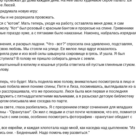
пор провожал до дома каждый день. На ней было худенькое серое пальто. Ей
ее Люсей.
придумала новую игру:
убы и не разрешила провожать.
 с "котом". Мать теперь, уходя на работу, оставляла меня дома; я сам
колу. "Кот" был розовый с красным бантом и прорезью на спине. Гривенники
ные гораздо хуже, а с пятаками было наказанье. Наконец, набралась изрядна
олнения, и раскрыл ладони. "Что - вот?" спросила она удивленно, подставляя,
свою любовь. Мы стояли на улице. Ее милое лицо вдруг исказилось
дняла руки и изо всей силы швырнула сокровище в грязь. И ушла. Я был
ступила? В голову не пришло собирать деньги с земли.
иалтынный в копилку и кошачья утроба ответила ей пустым глиняным стуком.
олову.
еперь, что будет. Мать подняла мою голову, внимательно посмотрела в лицо и
нько побила меня пониже спины; Петя и Лиза, посмеиваясь, выглядывали из-з
е расспрашивала, что же произошло. Люся была моя первая и последняя
дружить с пятнадцатилетними мальчиками, а я разыскал детскую библиотеку
оргом описывала мне соседка по парте.
на свете, глаза разбегались. Я с презрением отверг сочинения для младших
ы - "Орангутанг". Он жил с людьми и стал почти человеком, что его, помнится
иться с ним снова, особенно посмотреть фотографию - орангутанг обедает с
все еврейки, и каждая хлопотала надо мной, как наседка над цыпленком. "Из
ись они. - Бедненький. Надо помочь ему развиться."