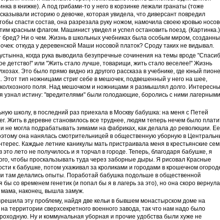
нка в книжке). А под грибами-то у него в корзинке лежали гранаты (тоже
есказывали историю о девочке, которая увидела, что диверсант повредил
тобы спасти состав, она разрезала руку ножом, намочила своею кровью носо
этим красным флагом. Машинист увидел и успел остановить поезд. (Картинка.)
от бред? Ни о чем. Жизнь в школьных учебниках была особым миром, созданн
зочек: откуда у деревенской Маши носовой платок? Сроду таких не видывал.
устынна, когда рука выводила безупречные сочинения на темы вроде "Спаси
е детство!" или "Жить стало лучше, товарищи, жить стало веселее!" Жизнь
хозах. Это было прямо видно из другого рассказа в учебнике, где юный пион
. Этот тип ножницами стриг себе в мешочек, подвешенный у него на шее,
о колхозного поля. Над мешочком и ножницами я размышлял долго. Интересн
 я узнал истину: "вредителями" были голодающие, боролись с ними лагерным
ьную школу, в последний раз приехала в Москву бабушка: на меня с Петей
ег. Жить в деревне становилось все труднее, людям теперь нечем было плати
а и не могла подрабатывать зимами на фабриках, как делала до революции. Ее
поэтому она нанялась смотрительницей в общественную уборную в Централь
 интерес. Каждые летние каникулы мать пристраивала меня в крестьянские сем
 это лето не получилось и я торчал в городе. Теперь, благодаря бабушке, я
того, чтобы проскальзывать туда через заборные дыры. Я рисовал Красные
ости к бабушке, потом ухаживал за кроликами и городами в крошечном огород
ами там делались опыты. Поработай бабушка подольше в общественной
 бы со временем генетик (и попал бы я в лагерь за это), но она скоро вернул
 мама, наконец, вышла замуж.
азрешила эту проблему, найдя две кельи в бывшем монастырском доме на
на территории сверхсекретного военного завода, так что нам надо было
проходную. Ну и коммунальная уборная и прочие удобства были хуже не