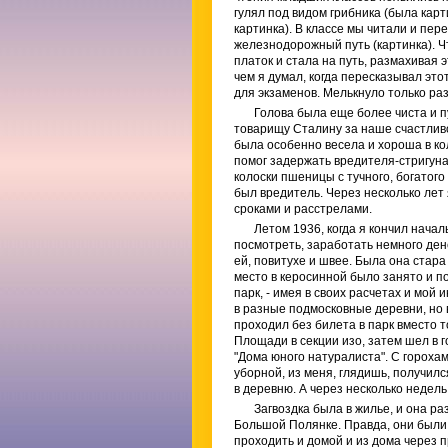
гулял под видом грибника (была карти
картинка). В классе мы читали и пер
железнодорожный путь (картинка). Ч
платок и стала на путь, размахивая 
чем я думал, когда пересказывал эт
для экзаменов. Мелькнуло только ра
Голова была еще более чиста и п
товарищу Сталину за наше счастливо
была особенно весела и хороша в кол
помог задержать вредителя-стригуна
колоски пшеницы с тучного, богатог
был вредитель. Через несколько лет
сроками и расстрелами.
Летом 1936, когда я кончил начал
посмотреть, заработать немного ден
ей, повитухе и швее. Была она стар
место в керосинной было занято и 
парк, - имея в своих расчетах и мой
в разные подмосковные деревни, но в
проходил без билета в парк вместо 
Площади в секции изо, затем шел в г
"Дома юного натуралиста". С горох
уборной, из меня, глядишь, получился
в деревню. А через несколько недель
Загвоздка была в жилье, и она р
Большой Полянке. Правда, они были 
проходить и домой и из дома через 