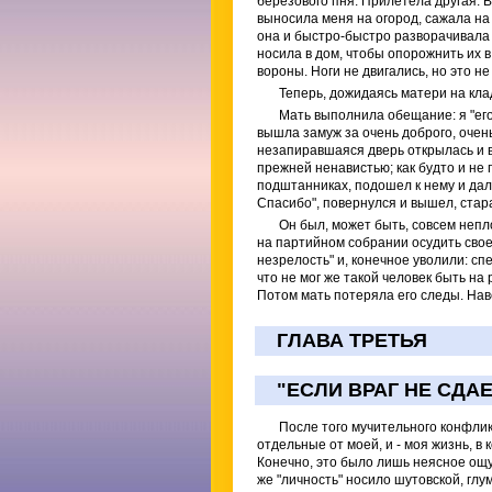
березового пня. Прилетела другая. 
выносила меня на огород, сажала на
она и быстро-быстро разворачивала 
носила в дом, чтобы опорожнить их в
вороны. Ноги не двигались, но это н
Теперь, дожидаясь матери на кла
Мать выполнила обещание: я "его"
вышла замуж за очень доброго, очен
незапиравшаяся дверь открылась и в 
прежней ненавистью; как будто и не 
подштанниках, подошел к нему и дал 
Спасибо", повернулся и вышел, стар
Он был, может быть, совсем непл
на партийном собрании осудить своег
незрелость" и, конечное уволили: сп
что не мог же такой человек быть на
Потом мать потеряла его следы. Нав
ГЛАВА ТРЕТЬЯ
"ЕСЛИ ВРАГ НЕ СДА
После того мучительного конфликт
отдельные от моей, и - моя жизнь, в 
Конечно, это было лишь неясное ощ
же "личность" носило шутовской, глу