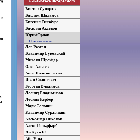
Библиотека интересного
"Я
Виктор Суворов
Варлам Шаламов
ли
Евгения Гинзбург
Василий Аксенов
Юрий Орлов
ми
Опасные мысли
Лев Разгон
и
Владимир Буковский
Михаил Шрейдер
Олег Алкаев
Анна Политковская
Иван Солоневич
Георгий Владимов
Леонид Владимиров
х
Леонид Кербер
и.
Марк Солонин
Владимир Суравикин
Александр Никонов
Алекс Гольдфарб
Ли Куан Ю
Айн Рэнд