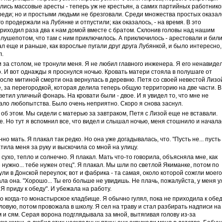
лись массовые аресты - теперь уж не крестьян, а самих партийных работнико
реди; но и простыми людьми не брезговали. Среди множества простых оказал
о продержали на Лубянке и отпустили; как оказалось, - на время. В это
риходил раза два к нам домой вместе с братом. Склонив головы над нашим
лушепотом, что там с ним приключилось. А приключилось - арестовали и били
 еще и раньше, как взрослые пугали друг друга Лубянкой, и было интересно,
л.
 за столом, не тронули меня. Я не любил главного инженера. Я его ненавидел
о. И вот однажды я проснулся ночью. Кровать матери стояла в полушаге от
после митиной смерти она вернулась в деревню. Петя со своей невестой Лизо
, за перегородкой, которая делила теперь общую территорию на две части. В
ветил уличный фонарь. На кровати были - двое. И я увидел то, что мне не
ало любопытства. Было очень неприятно. Скоро я снова заснул.
 об этом. Мы сидели с матерью за завтраком, Петя с Лизой еще не вставали.
е. Но тут я вспомнил все, что видел и слышал ночью, меня стошнило и начала
о мать. Я плакал так редко. Но она уже догадывалась, что. "Пусть не... пусть
атила меня за руку и выскочила со мной на улицу.
сухо, тепло и солнечно. Я плакал. Мать что-то говорила, объясняла мне, как
е нужно... тебе нужен отец". Я плакал. Мы шли по светлой Якиманке, потом по
и в Донской переулок; вот и фабрика - та самая, около которой сожгли моего
зала она. "Хорошо... Ты его больше не увидишь. Не плачь, пожалуйста, у меня 
Я приду к обеду". И убежала на работу.
о когда-то монастырское кладбище. Я обычно гулял, пока не приходила к обе
ловую, потом провожала в школу. Я сел на траву и стал разбирать надписи на
 и сям. Серая ворона подглядывала за мной, вытягивая голову из-за