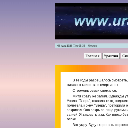
06 Aug 2026 Thu 05:36 - Москва
Главная
Урантия
Ск
В те годы разрешалось смотреть,
никакого таинства в смерти нет.
Стержень семьи сломался.
Митя сразу же запил. Однажды ут
Упала. "Зверь", сказала тихо, подня
полетела к окну. "Зверь", повторила 
закричал. Она закрыла лицо руками 
за ней. Я закрыл глаза. Как плохо бе
осоке...
Вот умру. Будут хоронить с оркест