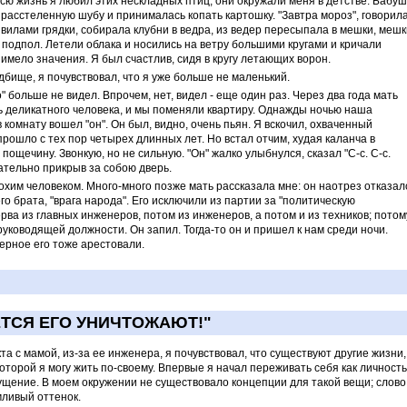
Всю жизнь я любил этих нескладных птиц; они окружали меня в детстве. Бабуш
 расстеленную шубу и принималась копать картошку. "Завтра мороз", говорил
вилами грядки, собирала клубни в ведра, из ведер пересыпала в мешки, мешк
 подпол. Летели облака и носились на ветру большими кругами и кричали
е имело значения. Я был счастлив, сидя в кругу летающих ворон.
дбище, я почувствовал, что я уже больше не маленький.
 больше не видел. Впрочем, нет, видел - еще один раз. Через два года мать
ь деликатного человека, и мы поменяли квартиру. Однажды ночью наша
комнату вошел "он". Он был, видно, очень пьян. Я вскочил, охваченный
прошло с тех пор четырех длинных лет. Но встал отчим, худая каланча в
пощечину. Звонкую, но не сильную. "Он" жалко улыбнулся, сказал "С-с. С-с.
ательно прикрыв за собою дверь.
охим человеком. Много-много позже мать рассказала мне: он наотрез отказал
о брата, "врага народа". Его исключили из партии за "политическую
ерва из главных инженеров, потом из инженеров, а потом и из техников; потом
 руководящей должности. Он запил. Тогда-то он и пришел к нам среди ночи.
ерное его тоже арестовали.
ЕТСЯ ЕГО УНИЧТОЖАЮТ!"
а с мамой, из-за ее инженера, я почувствовал, что существуют другие жизни,
которой я могу жить по-своему. Впервые я начал переживать себя как личность
ущение. В моем окружении не существовало концепции для такой вещи; слово
мливый оттенок.