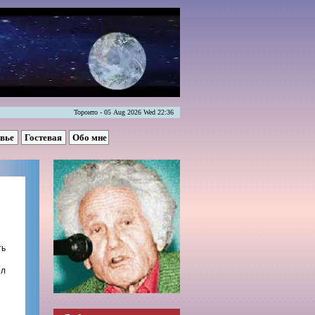
Торонто - 05 Aug 2026 Wed 22:36
овье
Гостевая
Обо мне
ть
ел