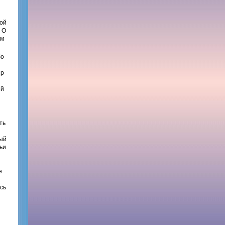
вой
 О
ым
бо
ер
ый
и
ть
ный
ьи
е
ась