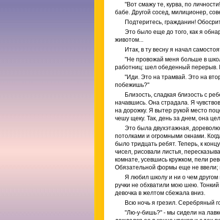
"Вот смажу те, курва, по личност
бабе. Другой сосед, милиционер, сов
Подтеритесь, гражданин! Обосри
Это было еще до того, как я об
животом...
Итак, в ту весну я начал самосто
"Не провожай меня больше в школ
работниц: шел обеденный перерыв. М
"Иди. Это на трамвай. Это на вт
побежишь?"
Близость, сладкая близость с ребе
начавшись. Она страдала. Я чувство
на дорожку. Я вытер рукой место поц
чешу щеку. Так, день за днем, она це
Это была двухэтажная, дореволю
потолками и огромными окнами. Когда
было тридцать ребят. Теперь, к конц
чисел, рисовали листья, пересказыв
комнате, усевшись кружком, пели ре
Обязательной формы еще не ввели; н
Я любил школу и ни о чем другом 
ручки не обхватили мою шею. Тонкий
девочка в желтом сбежала вниз.
Всю ночь я грезил. Серебряный г
"Лю-у-бишь?" - мы сидели на лав