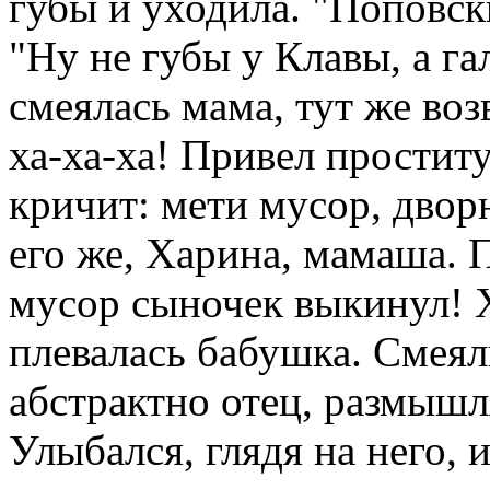
губы и уходила. "Поповск
"Ну не губы у Клавы, а га
смеялась мама, тут же возв
ха-ха-ха! Привел проститу
кричит: мети мусор, дворн
его же, Харина, мамаша. П
мусор сыночек выкинул! Х
плевалась бабушка. Смеял
абстрактно отец, размышл
Улыбался, глядя на него, и