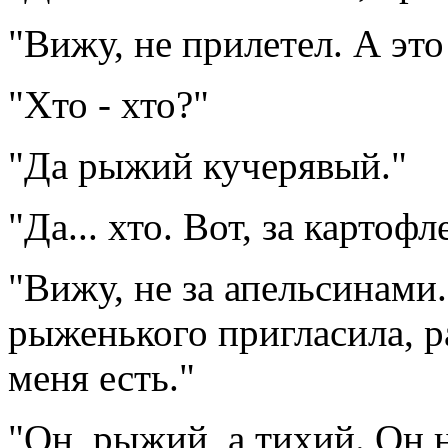
"Вижу, не прилетел. А это
"Хто - хто?"
"Да рыжий кучерявый."
"Да... хто. Вот, за картофл
"Вижу, не за апельсинами
рыженького пригласила, р
меня есть."
"Он, рыжий, а тихий. Он 