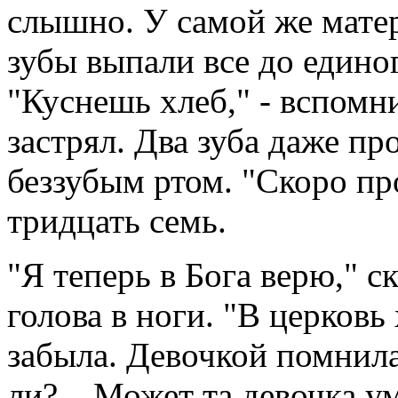
слышно. У самой же матер
зубы выпали все до едино
"Куснешь хлеб," - вспомнил
застрял. Два зуба даже пр
беззубым ртом. "Скоро пр
тридцать семь.
"Я теперь в Бога верю," с
голова в ноги. "В церковь
забыла. Девочкой помнила,
ли?... Может та девочка у