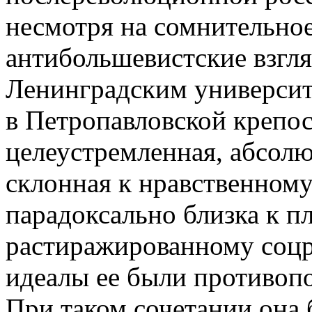
несмотря на сомнительно
антибольшевистские взгля
Ленинградским университ
в Петропавловской крепос
целеустремленная, абсол
склонная к нравственному
парадоксально близка к п
растиражированному соцр
идеалы ее были противо
При таком сочетании она 