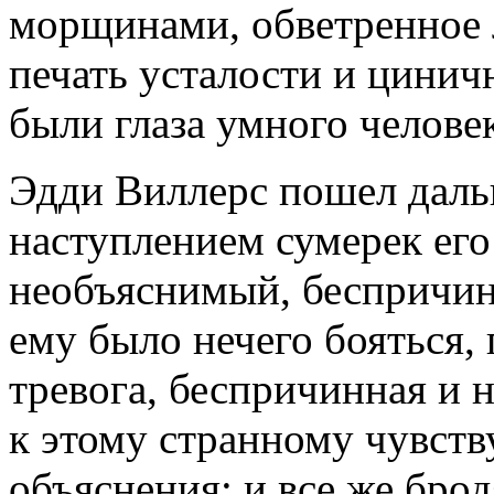
морщинами, обветренное л
печать усталости и цинич
были глаза умного человек
Эдди Виллерс пошел дальш
наступлением сумерек его 
необъяснимый, беспричинн
ему было нечего бояться,
тревога, беспричинная и 
к этому странному чувству
объяснения; и все же брод