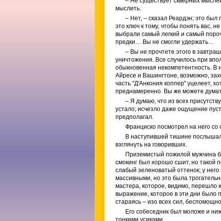
– Не существует скверных мыслей
мыслить.
– Нет, – сказал Реардэн; это был
это ключ к тому, чтобы понять вас,
выбрали самый легкий и самый поро
предки… Вы не смогли удержать…
– Вы не прочтете этого в завтра
уничтожения. Все случилось при вп
обыкновенная некомпетентность. В 
Айресе и Вашингтоне, возможно, зах
часть "Д'Анкония коппер" уцелеет, хо
преднамеренно. Вы же можете думать
– Я думаю, что из всех присутст
устало; исчезло даже ощущение пуст
предполагал.
Франциско посмотрел на него со 
В наступившей тишине послышалис
взглянуть на говоривших.
Приземистый пожилой мужчина бы
смокинг был хорошо сшит, но такой 
слабый зеленоватый оттенок; у него
массивными, но это была трогатель
мастера, которое, видимо, перешло к
выражение, которое в эти дни было 
стараясь – изо всех сил, беспомощно
Его собеседник был моложе и ни
тонкими усиками.