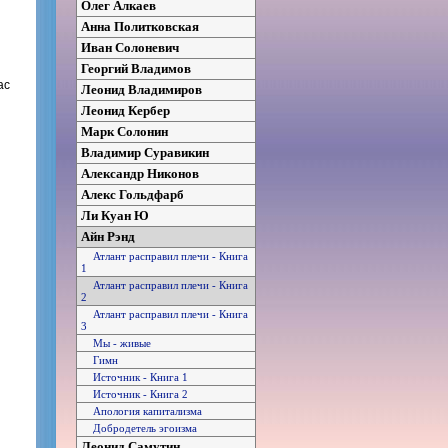
Олег Алкаев
Анна Политковская
Иван Солоневич
Георгий Владимов
ас
Леонид Владимиров
Леонид Кербер
Марк Солонин
Владимир Суравикин
Александр Никонов
Алекс Гольдфарб
Ли Куан Ю
Айн Рэнд
Атлант расправил плечи - Книга
1
Атлант расправил плечи - Книга
2
Атлант расправил плечи - Книга
3
Мы - живые
Гимн
Источник - Книга 1
Источник - Книга 2
Апология капитализма
Добродетель эгоизма
Леонид Самутин