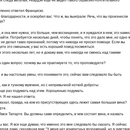
ни следа веселья; Реардэн еще не видел такого серьезно-почтительного
дленно ответил Франциско.
в благодарности, и оскорбил вас. Что ж, вы выиграли. Речь, что вы произнесли
да?
 и она мне нужна; это больше, чем восхищение, и я нуждался в нем; это намн
айти. Потребуется несколько дней, чтобы понять, что это дало мне, но одно 
а не делал таких признаний, потому что никогда не просил помощи. Если вы
одите это смешным, у вас есть хороший повод посмеяться.
этого несколько лет, но я докажу вам, что никогда не смеюсь над такими
а один вопрос: почему вы не практикуете то, что проповедуете?
а, и вы настолько умны, что понимаете это, сейчас вам следовало бы быть
, как и тучному мужчине, но с непривычной ноткой доброты:
еще раз подумать над этим. Хорошенько подумать.
л. Я не нашел ответа.
 сказал, правда, на ком из присутствующих здесь лежит самая большая вина?
рте.
ймсе Таггарте. Вы должны сами определить, в чем состоит вина, и назвать
ы вас. Я все еще думаю, что именно это мне следовало бы сказать. Я сейчас
глупая дама, сказавшая вам: "У меня нет конкретных возражений, но я чувствую