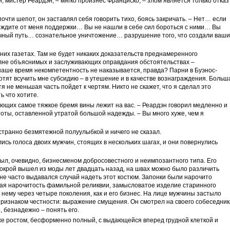
, мистер Реардэн, – мягко произнес Франциско, – злом является только отказ
 почти шепот, он заставлял себя говорить тихо, боясь закричать. – Нет… если
 не ждите от меня поддержки… Вы не нашли в себе сил бороться с ними… Вы
чный путь… сознательное уничтожение… разрушение того, что создали ваши
шних газетах. Там не будет никаких доказательств преднамеренного
олне объяснимых и заслуживающих оправдания обстоятельствах –
наше время некомпетентность не наказывается, правда? Парни в Буэнос-
отят всучить мне субсидию – в утешение и в качестве вознаграждения. Больш
тя не меньшая часть пойдет к чертям. Никто не скажет, что я сделал это
 что хотите.
вующих самое тяжкое бремя вины лежит на вас. – Реардэн говорил медленно и
оты, оставленной утратой большой надежды. – Вы много хуже, чем я
странно безмятежной полуулыбкой и ничего не сказал.
ь голоса двоих мужчин, стоящих в нескольких шагах, и они повернулись
л, очевидно, бизнесменом добросовестного и неимпозантного типа. Его
покрой вышел из моды лет двадцать назад, на швах можно было различить
 не часто выдавался случай надеть этот костюм. Запонки были нарочито
ная нарочитость фамильной реликвии, замысловатое изделие старинного
 нему через четыре поколения, как и его бизнес. На лице мужчины застыло
признаком честности: выражение смущения. Он смотрел на своего собеседник
, безнадежно – понять его.
же ростом, бесформенно полный, с выдающейся вперед грудной клеткой и