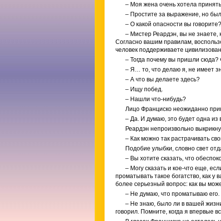
– Моя жена очень хотела принят
– Простите за выражение, но был
– О какой опасности вы говорите
– Мистер Реардэн, вы не знаете, 
Согласно вашим правилам, воспользо
человек поддерживаете цивилизован
– Тогда почему вы пришли сюда?
– Я… то, что делаю я, не имеет з
– А что вы делаете здесь?
– Ищу побед.
– Нашли что-нибудь?
Лицо Франциско неожиданно прин
– Да. И думаю, это будет одна из
Реардэн непроизвольно выкрикну
– Как можно так растрачивать сво
Подобие улыбки, словно свет отда
– Вы хотите сказать, что обеспо
– Могу сказать и кое-что еще, есл
проматывать такое богатство, как у в
более серьезный вопрос: как вы може
– Не думаю, что проматываю его.
– Не знаю, было ли в вашей жизни
говорил. Помните, когда я впервые в