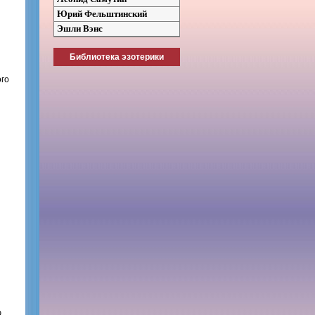
Юрий Фельштинский
Эшли Вэнс
Библиотека эзотерики
ого
я
,