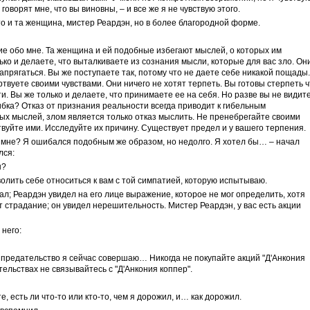
говорят мне, что вы виновны, – и все же я не чувствую этого.
то и та женщина, мистер Реардэн, но в более благородной форме.
ие обо мне. Та женщина и ей подобные избегают мыслей, о которых им
лько и делаете, что выталкиваете из сознания мысли, которые для вас зло. Он
напрягаться. Вы же поступаете так, потому что не даете себе никакой пощады.
твуете своими чувствами. Они ничего не хотят терпеть. Вы готовы стерпеть ч
и. Вы же только и делаете, что принимаете ее на себя. Но разве вы не видите
шибка? Отказ от признания реальности всегда приводит к гибельным
ых мыслей, злом является только отказ мыслить. Не пренебрегайте своими
вуйте ими. Исследуйте их причину. Существует предел и у вашего терпения.
о мне? Я ошибался подобным же образом, но недолго. Я хотел бы… – начал
лся:
н?
волить себе относиться к вам с той симпатией, которую испытываю.
л; Реардэн увидел на его лице выражение, которое не мог определить, хотя
 страдание; он увидел нерешительность. Мистер Реардэн, у вас есть акции
него:
е предательство я сейчас совершаю… Никогда не покупайте акций "Д'Анкония
тельствах не связывайтесь с "Д'Анкония коппер".
е, есть ли что-то или кто-то, чем я дорожил, и… как дорожил.