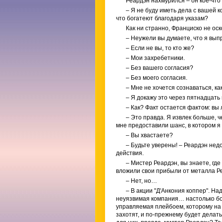
Реардэн нахмурился – он кое-что
– Я не буду иметь дела с вашей 
что богатеют благодаря указам?
Как ни странно, Франциско не ос
– Неужели вы думаете, что я вып
– Если не вы, то кто же?
– Мои захребетники.
– Без вашего согласия?
– Без моего согласия.
– Мне не хочется сознаваться, как
– Я докажу это через пятнадцать 
– Как? Факт остается фактом: вы
– Это правда. Я извлек больше, 
мне предоставили шанс, в котором я
– Вы хвастаете?
– Будьте уверены! – Реардэн нед
действия.
– Мистер Реардэн, вы знаете, гд
вложили свои прибыли от металла Р
– Нет, но…
– В акции "Д'Анкония коппер". На
неуязвимая компания… настолько бог
управляемая плейбоем, которому на 
захотят, и по-прежнему будет делать