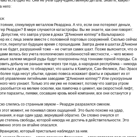
лько есть одно но. Они не учли одну-единственную деталь. Знаете, какую?
 него:
ся:
стояние, спекулируя металлом Реардэна. А что, если они потеряют деньги,
тер Реардэн? В мире случаются катастрофы. Вы же знаете, как они говорят:
. Допустим, что завтра утром в доках "Д'Анкония коппер" в Вальпараисо
ер их с лица земли вместе с половиной портовых сооружений. Сколько сейча
жется, перепутал будущее время с прошедшим. Завтра днем в шахтах Д'Анкон
в не будет, разрушений тоже – не считая самих шахт. Позже выяснится, что о
цами велась без учета геологических особенностей местности, – чего можно
мные залежи медной руды будут похоронены под тоннами горной породы. С
вить добычу не раньше чем через три года, а народная республика – никогда
иваться к делам, то обнаружат, что шахты в Кампусе, Сан-Феликсе, Лас-Эрас
более года несут убытки, однако повеса искажает факты и скрывает их от
т об управлении литейными заводами "Д'Анкония коппер"? Или сухогрузным
ного чего узнают. Только это им уже не поможет, потому что завтра утром
 разобьется на мелкие осколки, как лампочка о цемент, как скоростной лифт,
эти паразиты, пиявки, сосавшие кровь моей компании, все они останутся у
ко слились со странным звуком – Реардэн разразился смехом.
ся этот момент, не понимал своих ощущений. Это было похоже на удар,
знания, и еще один удар, вернувший обратно. Он словно очнулся от
ую степень свободы, которой никогда не достичь в действительности. Это
менно этого он втайне опасался.
т Франциско, который пристально наблюдал за ним.