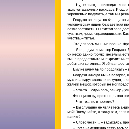
– Ну, не знаю, – снисходительно,
эксплуатационных расходов. И скулят
хорошенько подумать, а там мы реши
Реардэн взглянул на Франциско и 
человеческим лицом беззаветная пр
безжалостности. Он считал себя дост
чувствам, кроме справедливости. Как
чувства, – титан.
Это длилось лишь мгновение. Фра
– Я передумал, мистер Реардэн. Я
он неожиданно громко, веселым, ест
вы не предоставите мне кредит, мис
добыть их сегодня… Я обязан достат
Ему незачем было продолжать – н
Реардэн никогда бы не поверил, ч
мужчина вдруг сжался и похудел, сло
жалкий мешок, который не мог предс
– Что-то… случилось, сеньор Д'
Франциско судорожно прижал палец
– Что-то… не в порядке?
– Вы случайно не являетесь акци
мой! Послушайте, я скажу вам, если 
панику?
– Слово чести… – задыхаясь, пр
– Тогда немедленно свяжитесь со