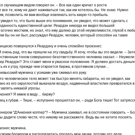
 со скучающим видом говорил он. – Все как один кричат о росте
 все те, кому не дают наживаться так, как им хотелось бы. Не знаю. Нужно
м, позволить ли вам вообще извлекать хоть какую-то прибыль.
увидел то, что было выше его понимания, он увидел, что может сделать с
еданность единственной цели: Реардэн никогда не видел большей
аточно жестким, но знал, что ему далеко до этой неумолимости, глухой к лю
им бы он ни был, рассуждал Реардэн, человек, который способен на такие
нциско повернулся к Реардэну и очень спокойно произнес:
 очень рад, что вы пришли на эту свадьбу. Я хочу, чтобы вы это видели. – Зат
ественным тоном совершенно безответственного человека сказал: – Неужели
тер Реардэн? Это ставит меня в ужасное положение. Я должен достать деньги
ь их к утру, прежде чем откроется биржа, в противном случае…
евысокий мужчина с усиками уже сжимал его руку.
то человеческое тело может так быстро менять габариты, но он увидел, как
вно из его округлостей выкачали воздух, надменный властелин превратился в
тавлять никакой угрозы.
Анкония? Я имею в виду… биржу?
 к губам. – Тише, – испуганно прошептал он, – ради Бога тише! Тот затрясся
онером "Д'Анкония коппер"? – Мужчина закивал, не в состоянии говорить. – Б
вы дадите слово чести, что никому не расскажете. Ведь вы не хотите посеять
оизнес мужчина.
 своим брокером и распорядитесь продать мои акции, потому что дела