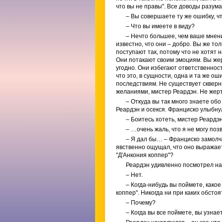
что вы не правы". Все доводы разума 
– Вы совершаете ту же ошибку, ч
– Что вы имеете в виду?
– Нечто большее, чем ваше мнен
известно, что они – добро. Вы же то
поступают так, потому что не хотят 
Они потакают своим эмоциям. Вы жер
угодно. Они избегают ответственност
что это, в сущности, одна и та же о
последствиям. Не существует скверн
желаниями, мистер Реардэн. Не жерт
– Откуда вы так много знаете об
Реардэн и осекся. Франциско улыбну
– Боитесь хотеть, мистер Реардэ
– …очень жаль, что я не могу поз
– Я дал бы… – Франциско замолча
явственно ощущал, что оно выражает
"Д'Анкония коппер"?
Реардэн удивленно посмотрел на 
– Нет.
– Когда-нибудь вы поймете, како
коппер". Никогда ни при каких обстоя
– Почему?
– Когда вы все поймете, вы узнает