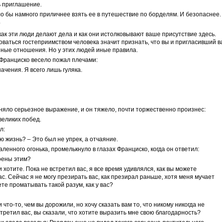
ь приглашение.
о бы намного приличнее взять ее в путешествие по борделям. И безопаснее.
?
как эти люди делают дела и как они истолковывают ваше присутствие здесь.
ваться гостеприимством человека значит признать, что вы и пригласивший в
ные отношения. Но у этих людей иные правила.
 Франциско весело пожал плечами:
начения. Я всего лишь гуляка.
яло серьезное выражение, и он тяжело, почти торжественно произнес:
 великих побед.
л:
ю жизнь? – Это был не упрек, а отчаяние.
ленного огонька, промелькнуло в глазах Франциско, когда он ответил:
коены этим?
и хотите. Пока не встретил вас, я все время удивлялся, как вы можете
ас. Сейчас я не могу презирать вас, как презирал раньше, хотя меня мучает
те проматывать такой разум, как у вас?
 что-то, чем вы дорожили, но хочу сказать вам то, что никому никогда не
стретил вас, вы сказали, что хотите выразить мне свою благодарность?