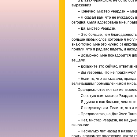
В глазах Франциско не осталось 
выражения.
– Конечно, мистер Реардэн, – ме
– Я сказал вам, что не нуждаюсь 
сегодня, была адресована мне, прав
– Да, мистер Реардэн.
– Это больше, чем благодарность,
больше любых слов, которые я могу н
знаю точно: мне это нужно. Я никогд
поняли, что я рад вас видеть, и нах
– Возможно, мне понадобится для 
вещами.
– Докажите это сейчас, ответив н
– Вы уверены, что не практикую?
– Если то, что вы сказали, правд
величайшим промышленником мира.
Франциско ответил так же тяжело
– Советую вам, мистер Реардэн, 
– Я думал о вас больше, чем хоте
– Я подскажу вам. Если то, что я
– Предполагаю, на Джеймсе Тагга
– Нет, мистер Реардэн, не на Дже
виновного.
– Несколько лет назад я назвал б
почти в таком же положении, как та 