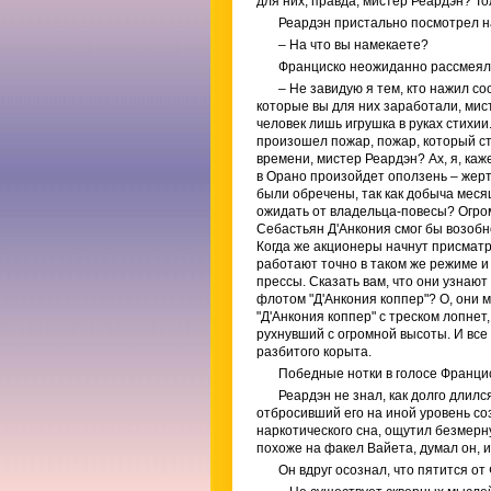
для них, правда, мистер Реардэн? То
Реардэн пристально посмотрел на
– На что вы намекаете?
Франциско неожиданно рассмеял
– Не завидую я тем, кто нажил со
которые вы для них заработали, мис
человек лишь игрушка в руках стихии
произошел пожар, пожар, который ст
времени, мистер Реардэн? Ах, я, ка
в Орано произойдет оползень – жерт
были обречены, так как добыча меся
ожидать от владельца-повесы? Огро
Себастьян Д'Анкония смог бы возобно
Когда же акционеры начнут присматр
работают точно в таком же режиме и 
прессы. Сказать вам, что они узнаю
флотом "Д'Анкония коппер"? О, они м
"Д'Анкония коппер" с треском лопнет,
рухнувший с огромной высоты. И все 
разбитого корыта.
Победные нотки в голосе Францис
Реардэн не знал, как долго длил
отбросивший его на иной уровень со
наркотического сна, ощутил безмерн
похоже на факел Вайета, думал он, и
Он вдруг осознал, что пятится о