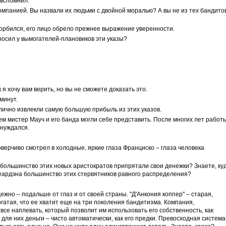
 вспомнил.
компанией. Вы назвали их людьми с двойной моралью? А вы не из тех бандитов
корбился, его лицо обрело прежнее выражение уверенности.
росил у вымогателей-плановиков эти указы?
 я хочу вам верить, но вы не сможете доказать это.
минут.
 лично извлекли самую большую прибыль из этих указов.
чем мистер Мауч и его банда могли себе представить. После многих лет работ
 нуждался.
оверчиво смотрел в холодные, яркие глаза Франциско – глаза человека
е большинство этих новых аристократов припрятали свои денежки? Знаете, ку
еардэна большинство этих стервятников равного распределения?
дежно – подальше от глаз и от своей страны. "Д'Анкония коппер" – старая,
атая, что ее хватит еще на три поколения бандитизма. Компания,
все наплевать, который позволит им использовать его собственность, как
 для них деньги – чисто автоматически, как его предки. Превосходная система