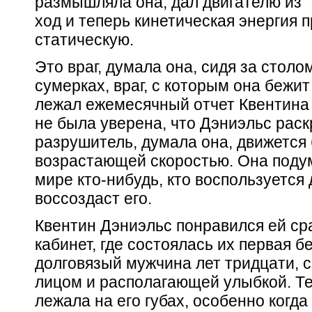
размышляла она, дал двигателю из 
ход и теперь кинетическая энергия 
статическую.
Это враг, думала она, сидя за стол
сумерках, враг, с которым она бежит
лежал ежемесячный отчет Квентина
не была уверена, что Дэниэльс раск
разрушитель, думала она, движется 
возрастающей скоростью. Она подум
мире кто-нибудь, кто воспользуется 
воссоздаст его.
Квентин Дэниэльс понравился ей сра
кабинет, где состоялась их первая б
долговязый мужчина лет тридцати, 
лицом и располагающей улыбкой. Те
лежала на его губах, особенно когда