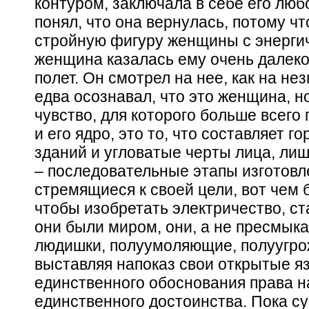
контуром, заключала в себе его любо
понял, что она вернулась, потому ч
стройную фигуру женщины с энергич
женщина казалась ему очень далеко
полет. Он смотрел на нее, как на не
едва осознавал, что это женщина, н
чувство, для которого больше всего
и его ядро, это то, что составляет г
зданий и угловатые черты лица, лиш
– последовательные этапы изготовле
стремящиеся к своей цели, вот чем
чтобы изобретать электричество, ста
они были миром, они, а не пресмык
людишки, полуумоляющие, полуугро
выставляя напоказ свои открытые яз
единственного обоснования права на
единственного достоинства. Пока су