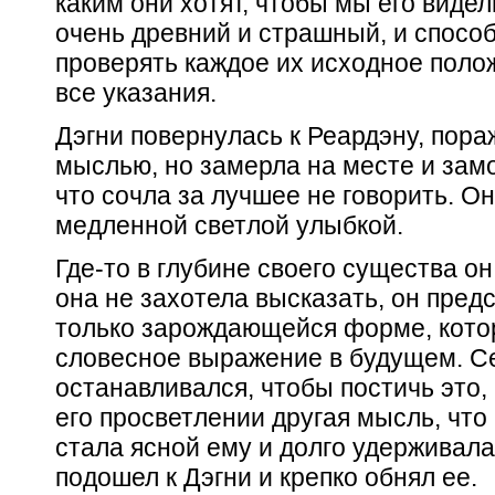
каким они хотят, чтобы мы его видел
очень древний и страшный, и способ
проверять каждое их исходное полож
все указания.
Дэгни повернулась к Реардэну, пор
мыслью, но замерла на месте и замол
что сочла за лучшее не говорить. Он
медленной светлой улыбкой.
Где-то в глубине своего существа он
она не захотела высказать, он пред
только зарождающейся форме, кото
словесное выражение в будущем. С
останавливался, чтобы постичь это,
его просветлении другая мысль, что
стала ясной ему и долго удерживала
подошел к Дэгни и крепко обнял ее.