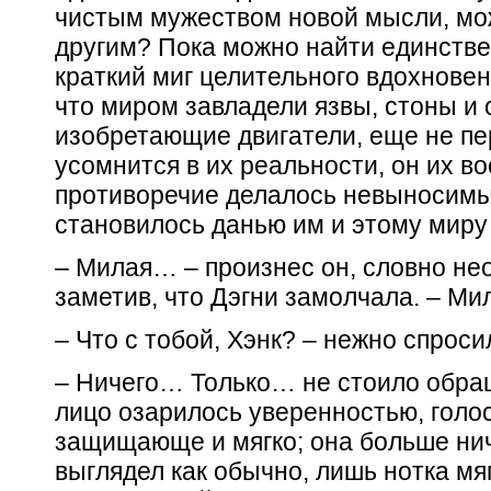
чистым мужеством новой мысли, мож
другим? Пока можно найти единств
краткий миг целительного вдохновен
что миром завладели язвы, стоны и
изобретающие двигатели, еще не пер
усомнится в их реальности, он их во
противоречие делалось невыносимы
становилось данью им и этому миру –
– Милая… – произнес он, словно не
заметив, что Дэгни замолчала. – М
– Что с тобой, Хэнк? – нежно спроси
– Ничего… Только… не стоило обращ
лицо озарилось уверенностью, голос
защищающе и мягко; она больше нич
выглядел как обычно, лишь нотка мя