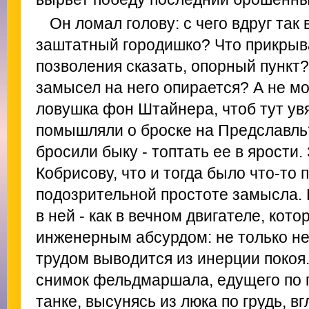
Он ломал голову: с чего вдруг так
заштатный городишко? Что прикрыва
позволения сказать, опорный пункт
замысел на него опирается? А не мо
ловушка фон Штайнера, чтоб тут увя
помышляли о броске на Предславль
бросили быку - топтать ее в ярости
Кобрисову, что и тогда было что-то 
подозрительной простоте замысла. 
в ней - как в вечном двигателе, кот
инженерным абсурдом: не только не 
трудом выводится из инерции покоя
снимок фельдмаршала, едущего по 
танке, высунясь из люка по грудь, в