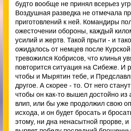
будто вообще не принял всерьез угр
Воздушная разведка не отмечала пр
приготовлений к ней. Командиры по
ожесточении обороны, каждый кило
усилий и жертв. Такой прыти - и так
ожидалось от немцев после Курской 
тревожился Кобрисов, что клинья ув
повторится ситуация на Сибеже. И р
чтобы и Мырятин тебе, и Предславль
другое. А скорее - то. От него стану
чтобы он как-то вышел достойно из
влип, или бы уже продолжил свою о
исхода, и он будет бросать и бросат
этому, ни дна ненасытной прорве, и 
вырвет победу последний брошенный