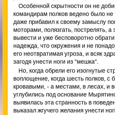
Особенной скрытности он не добив
командирам полков ведено было не 
даже прибавил к своему замыслу п
моторами, полязгать, пострелять, а
вывести и уже бесповоротно обрати
надежда, что окружения и не понад
его неотвратимая угроза, и всяк з
загодя унести ноги из "мешка".
Но, когда обрели его изогнутые с
воплощение, когда шесть полков, с 
кровавыми, - а местами, в лесах, и в
углубились под основание Мырятинс
выявилась эта странность в поведен
выказал жгучего желания унести ноги