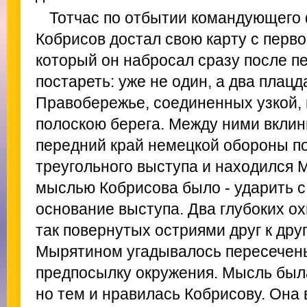
Тотчас по отбытии командующего
Кобрисов достал свою карту с перв
который он набросал сразу после п
постареть: уже не один, а два плац
Правобережье, соединенных узкой, 
полоскою берега. Между ними вклин
передний край немецкой обороны по
треугольного выступа и находился 
мыслью Кобрисова было - ударить с
основание выступа. Два глубоких о
так повернутых остриями друг к друг
Мырятином угадывалось пересечень
предпосылку окружения. Мысль была
но тем и нравилась Кобрисову. Она