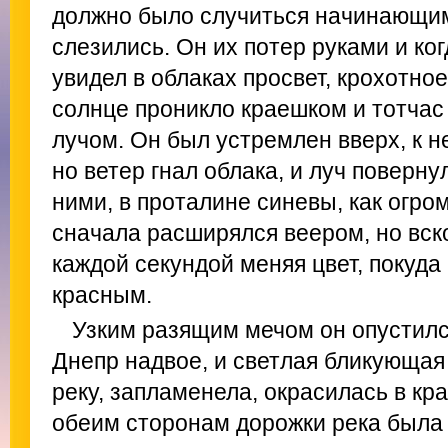
должно было случиться начинающимс
слезились. Он их потер руками и ког
увидел в облаках просвет, крохотно
солнце проникло краешком и тотча
лучом. Он был устремлен вверх, к 
но ветер гнал облака, и луч поверн
ними, в проталине синевы, как огро
сначала расширялся веером, но вско
каждой секундой меняя цвет, покуда
красным.
Узким разящим мечом он опустилс
Днепр надвое, и светлая бликующая
реку, запламенела, окрасилась в к
обеим сторонам дорожки река была 