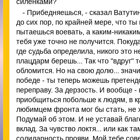
силенками?
- Прибедняешься, - сказал Ватутин.
до сих пор, по крайней мере, что ты
пытаешься воевать, а каким-никаким
тебя уже точно не получится. Покуд
где судьба определила, никого это н
плацдарм берешь... Так что "вдруг" 
обломится. Но на свою долю... зна
победе - ты теперь можешь претенд
переправу. За дерзость. И вообще - 
приобщиться побольше к людям, в кр
любимцем фронта мог бы стать, не 
Подумай об этом. И не уставай благ
вклад. За чувство локтя... или как т
солидарность прояви. Мой тебе сове