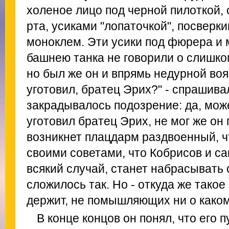
холеное лицо под черной пилоткой,
рта, усиками "лопаточкой", посверк
моноклем. Эти усики под фюрера и 
башнею танка не говорили о слишко
но был же он и впрямь недурной воя
уготовил, братец Эрих?" - спрашива
закрадывалось подозрение: да, може
уготовил братец Эрих, не мог же он 
возникнет плацдарм раздвоенный, ч
своими советами, что Кобрисов и сам
всякий случай, станет набрасывать 
сложилось так. Но - откуда же тако
держит, не помышляющих ни о како
В конце концов он понял, что его п