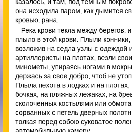
казалось, и там, под темным покрово
она исходила паром, как дымится с
кровью, рана.
Река крови текла между берегов, и
плыло в этой крови. Плыли конники,
возложив на седла узлы с одеждой 
артиллеристы на плотах, везли свои
минометы, упираясь ногами в мокры
держась за свое добро, чтоб не уто
Плыла пехота в лодках и на плотах,
бочках, на пляжных лежаках, на брев
сколоченных костылями или обмота
сорванных с петель дверных полотна
толкая перед собою суковатое поле
автомобильную камеру.