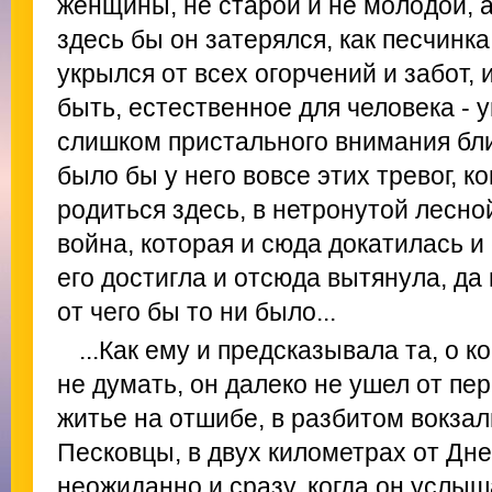
женщины, не старой и не молодой, а
здесь бы он затерялся, как песчинк
укрылся от всех огорчений и забот,
быть, естественное для человека - у
слишком пристального внимания бли
было бы у него вовсе этих тревог, к
родиться здесь, в нетронутой лесно
война, которая и сюда докатилась и
его достигла и отсюда вытянула, да 
от чего бы то ни было...
...Как ему и предсказывала та, о 
не думать, он далеко не ушел от пе
житье на отшибе, в разбитом вокзал
Песковцы, в двух километрах от Дне
неожиданно и сразу, когда он услыш