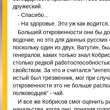
дружеский.
- Спасибо...
- На здоровье. Это уж как водится..
Большей откровенности они бы дос
водочке, но это для данных русских
поскольку один из двух, Ватутин, б
генералов, каких только знал Кобри
столько редкой работоспособностью
свойством. За что и считался "интел
истый был трезвенник, мог при случа
откровенности это не больше распол
полководцев" - чай.
И все же Кобрисов смог оценить 
начальства, когда оно, понизив голо