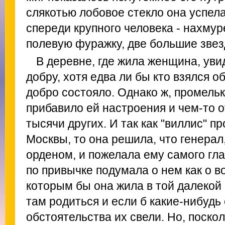
слякотью лобовое стекло она успел
спереди крупного человека - нахмур
полевую фуражку, две большие звез
В деревне, где жила женщина, уви
добру, хотя едва ли бы кто взялся о
добро состояло. Однако ж, промель
прибавило ей настроения и чем-то о
тысячи других. И так как "виллис" п
Москвы, то она решила, что генерал,
орденом, и пожелала ему самого гла
по привычке подумала о нем как о 
которым бы она жила в той далекой 
там родиться и если б какие-нибудь
обстоятельства их свели. Но, поско