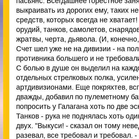
пасьянс. Всегдашнее горестное заня
выкраивать из дорогих ему, таких н
средств, которых всегда не хватает!
орудий, танков, самолетов, снарядов
жратвы, черта, дьявола. (И, конечно,
Счет шел уже не на дивизии - на п
противника большего и не требовали
С болью в душе он выделил на кажд
отдельных стрелковых полка, усил
артдивизионами. Еще покряхтев, всп
дважды, добавил по пулеметному ба
попросить у Галагана хоть по две э
Танков - рука не поднялась хоть од
двух. "Выкуси! - сказал он тому нев
разевал, все требовал и требовал. -