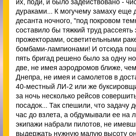
их, поди, и было задействовано - ч
дураками... К могучему замаху еще 
десанта ночного, "под покровом тем
составило бы тяжкий труд рассеять 
прожекторами, осветительными рак
бомбами-лампионами! И отсюда пош
пять бригад решено было за одну но
две, не имея аэродромов ближе, чем
Днепра, не имея и самолетов в дост
40-местный ЛИ-2 или же буксировщ
за ночь несколько рейсов совершить
посадок... Так спешили, что задачу 
час до взлета, а обдумывали ее на л
экипажи набрали пилотов, не имев
выдержать нужную малую высоту они