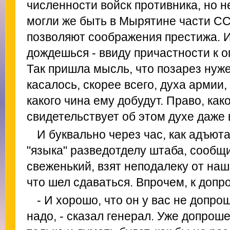
численности войск противника, но не
могли же быть в Мырятине части СС
позволяют соображения престижа. И
дождешься - ввиду причастности к 
Так пришла мысль, что позарез нуж
касалось, скорее всего, духа армии,
какого чина ему добудут. Право, как
свидетельствует об этом духе даже
И буквально через час, как адъют
"языка" разведотделу штаба, сообщи
свеженький, взят неподалеку от наш
что шел сдаваться. Впрочем, к допр
- И хорошо, что он у вас не допро
надо, - сказал генерал. Уже допроше