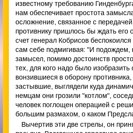
известному требованию Гинденбург
нам обеспечивает простота замысла"
осложнение, связанное с передаче
противнику пришлось бы ждать его о
счет генерал Кобрисов беспокоился 
сам себе подмигивая: "И подождем, к
замысел, помимо достоинств просто
тех, для кого надо было изобразить
вонзившиеся в оборону противника, 
застывшие, выглядели куда динами
немцам они грозили "котлом", сосед
человек поглощен операцией с реш
большим размахом, о каком Предсла
Вычертив эти две стрелы, он при