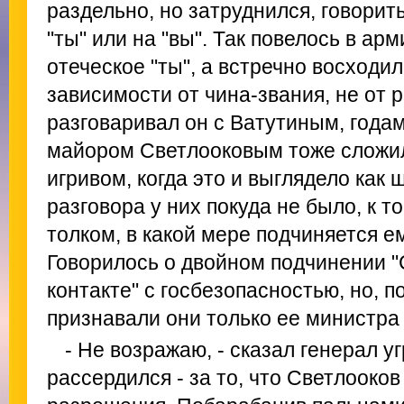
раздельно, но затруднился, говорит
"ты" или на "вы". Так повелось в ар
отеческое "ты", а встречно восходил
зависимости от чина-звания, не от р
разговаривал он с Ватутиным, года
майором Светлооковым тоже сложило
игривом, когда это и выглядело как 
разговора у них покуда не было, к т
толком, в какой мере подчиняется е
Говорилось о двойном подчинении "
контакте" с госбезопасностью, но, п
признавали они только ее министра
- Не возражаю, - сказал генерал у
рассердился - за то, что Светлооков