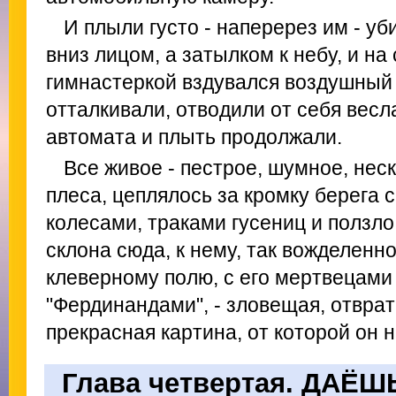
И плыли густо - наперерез им - уб
вниз лицом, а затылком к небу, и на
гимнастеркой вздувался воздушный
отталкивали, отводили от себя весл
автомата и плыть продолжали.
Все живое - пестрое, шумное, нес
плеса, цеплялось за кромку берега 
колесами, траками гусениц и ползло
склона сюда, к нему, так вожделенн
клеверному полю, с его мертвецами
"Фердинандами", - зловещая, отврат
прекрасная картина, от которой он н
Глава четвертая. ДАЁ