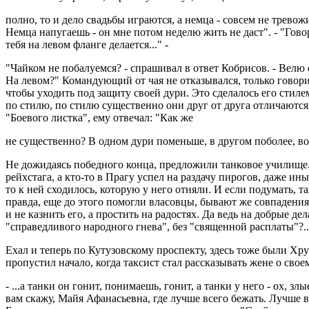
полно, то и дело свадьбы играются, а немца - совсем не тревожи
Немца напугаешь - он мне потом неделю жить не даст". - "Гов
тебя на левом фланге делается..." -
"Чайком не побалуемся? - спрашивал в ответ Кобрисов. - Велю с
На левом?" Командующий от чая не отказывался, только говорил
чтобы уходить под защиту своей дури. Это сделалось его стил
по стилю, по стилю существенно они друг от друга отличаютс
"Боевого листка", ему отвечал: "Как же
не существенно? В одном дури поменьше, в другом поболее, вот
Не дожидаясь победного конца, предложили танковое училище. 
рейхстага, а кто-то в Прагу успел на раздачу пирогов, даже ин
то к ней сходилось, которую у него отняли. И если подумать, 
правда, еще до этого помогли власовцы, бывают же совпадения
и не казнить его, а простить на радостях. Да ведь на добрые де
"справедливого народного гнева", без "священной расплаты"?..
Ехал и теперь по Кутузовскому проспекту, здесь тоже были 
пропустил начало, когда таксист стал рассказывать жене о свое
- ...а танки он гонит, понимаешь, гонит, а танки у него - ох, зл
вам скажу, Майя Афанасьевна, где лучше всего бежать. Лучше вс