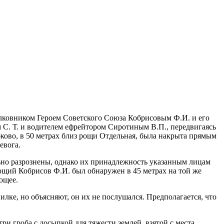
полковником Героем Советского Союза Кобрисовым Ф.И. и его
. Т. и водителем ефрейтором Сиротиным В.П., передвигаясь
бково, в 50 метрах близ рощи Отдельная, была накрыта прямым
евога.
ьно разрознены, однако их принадлежность указанным лицам
щий Кобрисов Ф.И. был обнаружен в 45 метрах на той же
ющее.
ке, но объясняют, он их не послушался. Предполагается, что
и гроба с досыпкой для тяжести землей, взятой с места