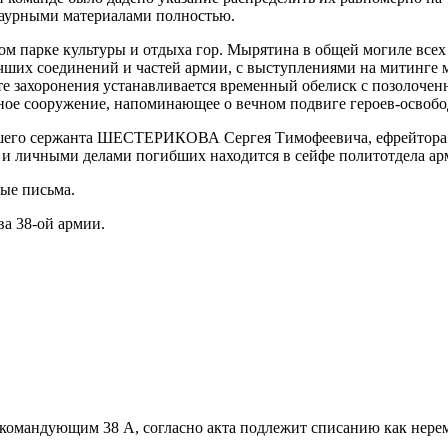
траурными материалами полностью.
льном парке культуры и отдыха гор. Мырятина в общей могиле все
чших соединений и частей армии, с выступлениями на митинге 
те захоронения устанавливается временный обелиск с позолоче
ное сооружение, напоминающее о вечном подвиге героев-освоб
шего сержанта ШЕСТЕРИКОВА Сергея Тимофеевича, ефрейтора
и личными делами погибших находится в сейфе политотдела армии
ые письма.
ва 38-ой армии.
а командующим 38 А, согласно акта подлежит списанию как нере