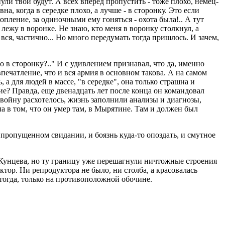
ули твои будут. А всех вперед пропустить - тоже плохо, немец-
на, когда в середке плохо, а лучше - в сторонку. Это если
копление, за одиночными ему гоняться - охота была!.. А тут
лежу в воронке. Не знаю, кто меня в воронку столкнул, а
 вся, частично... Но много передумать тогда пришлось. И зачем,
о в сторонку?.." И с удивлением признавал, что да, именно
печатление, что и вся армия в основном такова. А на самом
, а для людей в массе, "в середке", она только страшна и
ие? Правда, еще двенадцать лет после конца он командовал
 войну расхотелось, жизнь заполнили анализы и диагнозы,
ыла в том, что он умер там, в Мырятине. Там и должен был
 пропущенном свидании, и боязнь куда-то опоздать, и смутное
 Кунцева, но ту границу уже перешагнули ничтожные строения
ктор. Ни репродуктора не было, ни столба, а красовалась
 тогда, только на противоположной обочине.