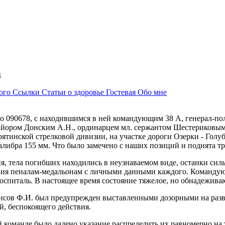
44
ного
Ссылки
Статьи о здоровье
Гостевая
Обо мне
ой o 090678, с находившимся в ней командующим 38 А, генерал-
ором Донским А.Н., ординарцем мл. сержантом Шестериковым С
ятинской стрелковой дивизии, на участке дороги Озерки - Голу
либра 155 мм. Что было замечено с наших позиций и поднята тр
, тела погибших находились в неузнаваемом виде, останки сил
ния пеналам-медальонам с личными данными каждого. Командую
 госпиталь. В настоящее время состояние тяжелое, но обнадежива
сов Ф.И. был предупрежден выставленными дозорными на развил
, беспокоящего действия.
команде было дадено указание распределить их равномерно на тр