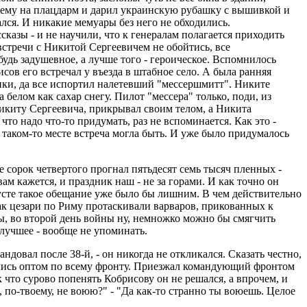
 нему на плацдарм и дарил украинскую рубашку с вышивкой и
ался. И никакие мемуары без него не обходились.
казы - и не научили, что к генералам полагается приходить
 встречи с Никитой Сергеевичем не обойтись, все
удь задушевное, а лучше того - героическое. Вспомнилось
ов его встречал у въезда в штабное село. А была ранняя
ики, да все испортил налетевший "мессершмитт". Никите
 белом как сахар снегу. Пилот "мессера" только, поди, из
Никиту Сергеевича, прикрывал своим телом, а Никита
то надо что-то придумать, раз не вспоминается. Как это -
в таком-то месте встреча могла быть. И уже было придумалось
 сорок четвертого прогнал пятьдесят семь тысяч пленных -
м кажется, и праздник наш - не за гoрами. И как точно он
вгусте такое обещание уже было бы лишним. В чем действительно
ак цезари по Риму протаскивали варваров, прикованных к
ны, во второй день войны ну, немножко можно бы смягчить
 лучшее - вообще не упоминать.
ндовал после 38-й, - он никогда не откликался. Сказать честно,
давались оптом по всему фронту. Приезжал командующий фронтом
 что сурово попенять Кобрисову он не решался, а впрочем, и
 по-твоему, не воюю?" - "Да как-то странно ты воюешь. Целое