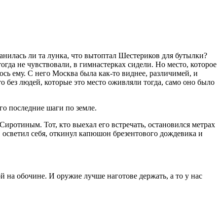
ранилась ли та лунка, что вытоптал Шестериков для бутылки?
тогда не чувствовали, в гимнастерках сидели. Но место, которое
ось ему. С него Москва была как-то виднее, различимей, и
то без людей, которые это место оживляли тогда, само оно было
его последние шаги по земле.
с Сиротиным. Тот, кто выехал его встречать, остановился метрах
, осветил себя, откинул капюшон брезентового дождевика и
ой на обочине. И оружие лучше наготове держать, а то у нас