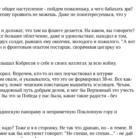
ет общее наступление - пойдем помаленьку, а чего бабахать зря?
ативу проявить не можешь. Даже не поинтересуешься, что у
 и доложат, что там на фланге делается. На каком, вы говорите?
се большее облегчение, даже и удовольствие, находил в том,
двух солдат, рывших ему окопчик, молодого и пожилого. "А вот
и и фронтовым опытом постарше, сворачивая цигарку из
лышал Кобрисов о себе и своих коллегах за всю войну.
орил. Впрочем, кто-то из них поучаствовал в штурме
ом овале, и указывалось, что это он формировал 38-ю. Все как-
 Прагу, помог чешским повстанцам вышибить эсэсовцев. Чехам,
езнадежный путь добрым делом, и мог бы Верховный это учесть
бы это за Победа у нас была, какие такие радости - без
Бородинскую панораму и неприметную Поклонную гору и
х надо? Тоже и я в сторонку. Не так что драпаю, но - в темпе. Я
мне как бы инстинкт говорит: "Не спеши, не спеши..." - не дай