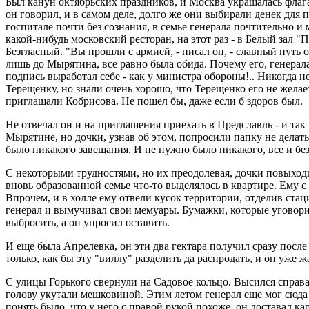
Был канун октябрьских праздников, и Москва украшалась флаг
он говорил, и в самом деле, долго же они выбирали денек для
госпитале почти без сознания, в семье генерала почтительно 
какой-нибудь московский ресторан, на этот раз - в Белый зал
Безгласный. "Вы прошли с армией, - писал он, - славный путь 
лишь до Мырятина, все равно была обида. Почему его, генерала
подпись выработал себе - как у министра обороны!.. Никогда н
Терещенку, но знали очень хорошо, что Терещенко его не желае
приглашали Кобрисова. Не пошел бы, даже если б здоров был.
Не отвечал он и на приглашения приехать в Предславль - и так
Мырятине, но дочки, узнав об этом, попросили папку не делать 
было никакого завещания. И не нужно было никакого, все и бе
С некоторыми трудностями, но их преодолевая, дочки повыходи
вновь образованной семье что-то выделялось в квартире. Ему с 
Впрочем, и в холле ему отвели кусок территории, отделив ста
генерал и вымучивал свои мемуары. Бумажки, которые уговорил
выбросить, а он упросил оставить.
И еще была Апрелевка, он эти два гектара получил сразу после
только, как бы эту "виллу" разделить да распродать, и он уже 
С улицы Горького свернули на Садовое кольцо. Высился справа
голову укутали мешковиной. Этим летом генерал еще мог сюда 
понять было, что у него с правой рукой похоже, он доставал ка