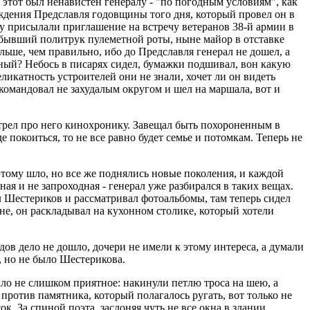
этот был ненавистен генералу - "по погодным условиям", как
бождения Предславля годовщины того дня, который провел он в
му присылали приглашение на встречу ветеранов 38-й армии в
, бывший политрук пулеметной роты, ныне майор в отставке
льше, чем правильно, ибо до Предславля генерал не дошел, а
асный? Небось в писарях сидел, бумажки подшивал, вон какую
еликатность устроителей они не знали, хочет ли он видеть
н командовал не захудалым округом и шел на маршала, вот и
мотрел про него кинохронику. Завещал быть похороненным в
е покоиться, то не все равно будет семье и потомкам. Теперь не
этому шло, но все же поднялись новые поколения, и каждой
ная и не запроходная - генерал уже разбирался в таких вещах.
ал Шестериков и рассматривал фотоальбомы, там теперь сидел
не, он раскладывал на кухонном столике, который хотели
ов дело не дошло, дочери не имели к этому интереса, а думали
в, но не было Шестерикова.
ыло не слишком приятное: накинули петлю троса на шею, а
против памятника, который полагалось ругать, вот только не
к. За спиной поэта, заслоняя чуть не все окна в здании,