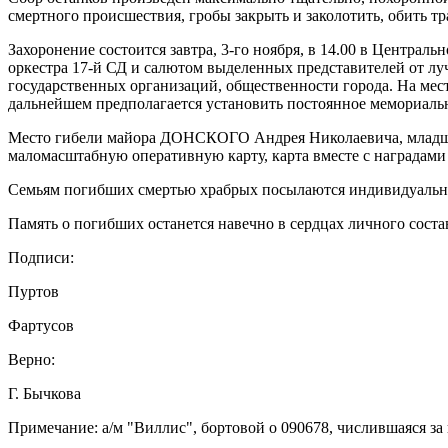
смертного происшествия, гробы закрыть и заколотить, обить 
Захоронение состоится завтра, 3-го ноября, в 14.00 в Центра
оркестра 17-й СД и салютом выделенных представителей от лу
государственных организаций, общественности города. На мес
дальнейшем предполагается установить постоянное мемориаль
Место гибели майора ДОНСКОГО Андрея Николаевича, млад
маломасштабную оперативную карту, карта вместе с наградами 
Семьям погибших смертью храбрых посылаются индивидуальн
Память о погибших останется навечно в сердцах личного соста
Подписи:
Пуртов
Фартусов
Верно:
Г. Бычкова
Примечание: а/м "Виллис", бортовой o 090678, числившаяся з