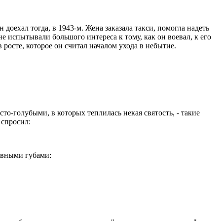
н доехал тогда, в 1943-м. Жена заказала такси, помогла надеть
е испытывали большого интереса к тому, как он воевал, к его
 росте, которое он считал началом ухода в небытие.
то-голубыми, в которых теплилась некая святость, - такие
 спросил:
ровными губами: