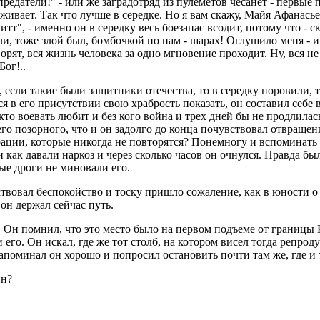
редатели!" - или же заградотряд из пулеметов чесанет - первые п
аживает. Так что лучше в середке. Но я вам скажу, Майя Афанасьев
тт", - именно он в середку весь боезапас всодит, потому что - с
ли, тоже злой был, бомбочкой по нам - шарах! Оглушило меня - и 
орят, вся жизнь человека за одно мгновение проходит. Ну, вся не
ог!..
 если такие были защитники отечества, то в середку норовили, т
в его присутствии свою храбрость показать, он составил себе в
 кто воевать любит и без кого война и трех дней бы не продлилась
его позорного, что и он задолго до конца почувствовал отвращен
ерации, которые никогда не повторятся? Понемногу и вспоминать
и как давали наркоз и через сколько часов он очнулся. Правда б
ые дроги не миновали его.
ствовал беспокойство и тоску пришло сожаление, как в юности о
 он держал сейчас путь.
. Он помнил, что это место было на первом подъеме от границы
го. Он искал, где же тот столб, на котором висел тогда репроду
запоминал он хорошо и попросил остановить почти там же, где и
ин?