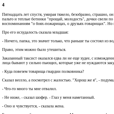
4
Пятнадцать лет спустя, умирая тяжело, безобразно, страшно, он 
пальто и теплые ботинки "прощай, молодость", дочки свели по 
воспоминаниям "о боях-пожарищах, о друзьях-товарищах". Но их
Про его исхудалость сказала младшая:
- Ничего, папка, это значит только, что раньше ты состоял из в
Право, этим можно было утешиться.
Заказанный таксист оказался едва ли не еще худее, с изможде
лица бывают у сильно пьющих, которые уже не нуждаются закус
- Куда повезем товарища гвардии полковника?
Сказал весело, а посмотрел с жалостью. "Хорош же я", - подума
- Что-то много ты мне отвалил.
- Не ниже, - сказал шофер. - Глаз у меня наметанный.
- Оно и чувствуется, - сказала жена.