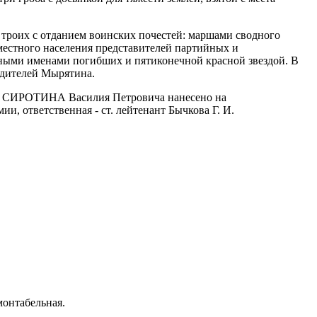
х троих с отданием воинских почестей: маршами сводного
местного населения представителей партийных и
нными именами погибших и пятиконечной красной звездой. В
одителей Мырятина.
 СИРОТИНА Василия Петровича нанесено на
, ответственная - ст. лейтенант Бычкова Г. И.
монтабельная.