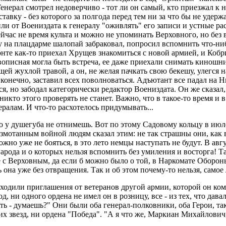
енерал смотрел недоверчиво - тот ли он самый, кто приезжал к
тавку - без которого за полгода перед тем ни за что бы не удерж
 от Воениздата к генералу "оживлять" его записи и устные расс
сейчас не время культа и можно не упоминать Верховного, но без
у на плацдарме шалопай забраковал, попросил вспомнить что-ниб
те как-то приехал Хрущев знакомиться с новой армией, и Кобрис
вописная могла быть встреча, ее даже приехали снимать киношн
й жухлой травой, а он, не желая пачкать свою бекешу, улегся на
конечно, заставил всех поволноваться. Адъютант все падал на 
 но забодал категорически редактор Воениздата. Он же сказал, ч
икто этого проверять не станет. Важно, что в такое-то время и 
ералам. И что-то расхотелось придумывать...
о у душегуба не отнимешь. Вот по этому Садовому кольцу в июле
мотанным войной людям сказал этим: не так страшны они, как ва
можно уже не бояться, в это лето немцы наступать не будут. В а
арода и о которых нельзя вспомнить без умиления и восторга! Т
че с Верховным, да если б можно было о той, в Наркомате Оборо
 она уже без отвращения. Так и об этом почему-то нельзя, самое
иходили приглашения от ветеранов другой армии, которой он кома
год, ни одного ордена не имел он в розницу, все - из тех, что 
ь - думаешь?" Они были оба генерал-полковники, оба Герои, так
х звезд, ни ордена "Победа". "А я что же, Маркиан Михайлович,