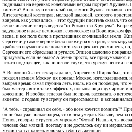
поднимали на веревках колеблемый ветром портрет Хрущева. Г
кистями? Вот какую власть забрал, самого Жукова сплавил в отс
Литературный костоправ, молодой шалопай, которого приставили
вовремя, как условились, - этот будущий писатель сказал, что 
летосчисление теперь ведется "от Рождества Хрущева". Встреч
задушевное и даже немножко героическое: на Воронежском фрон
весна, и все поле было в проплешинах оголившейся земли. Жи
Сергеевичу самое верное было плюхнуться в грязь, с маскирующе
крайнего изумления не попал в такую прекрасную мишень, но, 
Сергеевич его сбрасывал и ругался. Эпизод шалопаю понравился,
придумать, если не было? А очень просто, все придумывают, и н
что-то подходящее, как поползли слухи, что урежут пенсии ген
А Верховный - тот гектары дарил, Апрелевку. Широк был, этог
показал немцам Москву, их показал Москве, изголодавшимся, из
выбрал время: самая глубина лета, июль, но он пообещал, что 
был мастер - вот в таких эффектах, повышающих дух армии и н
колеснице. И вообще генерал был не прочь рассказать о встре
акценты, с годами ту встречу он переосмыслил, и вспоминалась
"А тебе, - спрашивал он себя, - обо всем хочется помнить?" Пр
он не был уже полководцем, это в нем умерло. Больше, чем за 
Попов, говорил с грустным упреком: "Фотий Иваныч, ты воеват
человек был мягкий, поэтому и не досталось ему ни маршальски
хозяйство тут развел, коровы у тебя тут, женщин