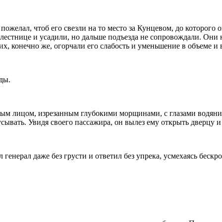
пожелал, чтоб его свезли на то место за Кунцевом, до которого о
лестнице и усадили, но дальше подъезда не сопровождали. Они н
, конечно же, огорчали его слабость и уменьшение в объеме и в
оды.
нным лицом, изрезанным глубокими морщинами, с глазами водянис
ывать. Увидя своего пассажира, он вылез ему открыть дверцу и
л генерал даже без грусти и ответил без упрека, усмехаясь беск