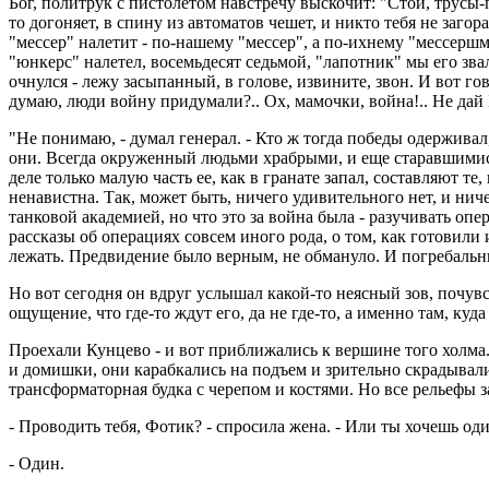
Бог, политрук с пистолетом навстречу выскочит: "Стой, трусы-п
то догоняет, в спину из автоматов чешет, и никто тебя не загор
"мессер" налетит - по-нашему "мессер", а по-ихнему "мессершми
"юнкерc" налетел, восемьдесят седьмой, "лапотник" мы его зва
очнулся - лежу засыпанный, в голове, извините, звон. И вот гов
думаю, люди войну придумали?.. Ох, мамочки, война!.. Не дай Б
"Не понимаю, - думал генерал. - Кто ж тогда победы одерживал,
они. Всегда окруженный людьми храбрыми, и еще старавшимися 
деле только малую часть ее, как в гранате запал, составляют те,
ненавистна. Так, может быть, ничего удивительного нет, и нич
танковой академией, но что это за война была - разучивать оп
рассказы об операциях совсем иного рода, о том, как готовили 
лежать. Предвидение было верным, не обмануло. И погребальн
Но вот сегодня он вдруг услышал какой-то неясный зов, почув
ощущение, что где-то ждут его, да не где-то, а именно там, куда
Проехали Кунцево - и вот приближались к вершине того холма
и домишки, они карабкались на подъем и зрительно скрадывали е
трансформаторная будка с черепом и костями. Но все рельефы 
- Проводить тебя, Фотик? - спросила жена. - Или ты хочешь од
- Один.