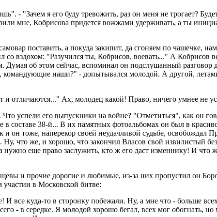
шь". - "Зачем я его буду тревожить, раз он меня не трогает? Буд
орили мне, Кобрисова придется вожжами удерживать, а ты иници
амовар поставить, а покуда закипит, да сгоняем по чашечке, нам
 со вздохом: "Разучился ты, Кобрисов, воевать..." А Кобрисов в
ем. Думая об этом сейчас, вспоминал он подслушанный разговор 
я, командующие наши?" - допытывался молодой. А другой, летам
 и отличаются..." Ах, молодец какой! Право, ничего умнее не ус
Что успели его выпускники на войне? "Отметиться", как он гов
ые в составе 38-й... В их памятных фотоальбомах он был в красив
так и он тоже, наперекор своей неудачливой судьбе, освобождал
. Ну, что же, и хорошо, что закончил Власов свой извилистый б
ла нужно еще право заслужить, кто ж его даст изменнику! И что ж 
Хрущевы и прочие дорогие и любимые, из-за них пропустил он 
м участии в Московской битве:
ые! И все куда-то в сторонку побежали. Ну, а мне что - больше все
его - в середке. Я молодой хорошо бегал, всех мог обогнать, но 