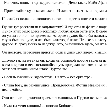
- Конечно, один, - подтвердил таксист. - Дело такое, Майя Афа
- Прими таблетку, - сказала жена. И дала запить чаем из термоса
На слабых подкашивающихся ногах он пересек шоссе и медлен
Где же тут расстелили плащ-палатку? И где стояли фляга с во
Лунок этих было здесь несколько, любая могла быть его. В само
он узнал точно - по приметам, которые трудно было бы назвать,
спуск был покруче, и лес был, кажется, ближе. Что же он, отс
другое. И сразу иссякла надежда, что, оказавшись здесь, он их в
Он постоял, пересилил приступ боли и двинулся вверх, к машин
...Точно так же не знал он, когда на рокадной дороге вылезал и
в ста впереди и весь оставшийся путь проделал пешком, помах
оказался начальником штаба Пуртовым.
- Василь Васильич, здравствуй! Ты что ж без оркестра?
- Слава Богу, не разминулись. Пройдемся-ка, Фотий Иванович, я 
неспокойно.
Они отошли порядочно далеко от машины, и Пуртов все молчал, к
- Куда ты меня тащишь? - спросил Кобрисов.