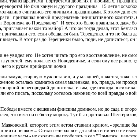
ами, транспарантами, портретами дорогих и любимых. Праздник 
 переворота! Но был канун и другого праздника - 15-летия осво
и молчаливо считались его личными праздниками. К этому дню е
 "Праги" приглашал новый председатель инициативного комитета
от Воронежа до Предславля". И хотя это было правильно, даже бо
, приглашает какой-то майор? А что он тогда делал, этот Безгл
е приглашали его, если обещался быть Терещенко, и то не была д
т видеть. В этот раз до Терещенки было, поди, не дописаться, о
 и не увидел его. Не хотел читать про его восстановление, не с
глупостей, ему полагается Новодевичье, и если ему все равно, гд
з него к рукам прибирали дочки.
ли замуж, старшую муж оставил, и у младшей, кажется, тоже к 
женою осталась комнатка самая маленькая, но, правда, не проход
ционарной перегородкой до потолка, и там, где некогда посижив
и его писать, поскольку хотелось наконец-то всей правды о вой
 Победы вместе с дешевым финским домиком, но до сада и огород
жалел, что взял на себя эту мороку. Тут бы царствовал Шестерико
 Маяковский, которого этим летом ставили краном, - зрелище б
прийти пешком... Стихи генерал всегда любил и ничего не имел 
рманные часы - не сходить ли пообедать в сад "Эрмитаж" наискосо