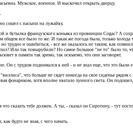
насьевна. Мужское, военное. И выскочил открыть дверцу.
.
но сошел с насыпи на лужайку.
дкой и бутылка французского коньяка из провинции Соgас? А сох
м общем все было то же. И такая же погода была, только холода 
 но трудно и ошибиться, - все же оказалось не таким, как помнил
тупил? Или так повырубили? Но самое большое "не то" было то, ч
ызовет в памяти так зримо, так осязаемо, что они заговорят.
е. Он с трудом поднимался к ней - и не знал еще, что это были 
з "виллиса", что больше не сядет никогда на свое сиденье рядом 
ивая фонариком, хотя вполне хватало лунного света. Он подошел
что сказать тебе должен. А ты, - сказал он Сиротину, - тут пост
ак будто не зная, с чего начать.