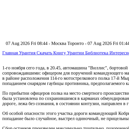
07 Aug 2026 Fri 08:44 - Москва
Торонто - 07 Aug 2026 Fri 01:
Главная
Урантия
Скачать Книгу Урантии
Библиотека Интерес
1-го ноября сего года, в 20.45, автомашина "Виллис", бортов
сопровождавшими: офицером для поручений командующего май
в районе расположения 114-го мотострелкового полка 17-й Мыр
попаданием снарядом гаубицы противника, предполагаемого ка
По прибытии офицеров полка на место смертного происшествия
была установлена по сохранившимся в карманах обмундирова
дороге, лежа без сознания, в состоянии контузии, направлен в
Об особой опасности этого участка дороги командующий Кобри
попадание было случайное, выстрел одиночный, не прицельный
Сбор останков произведен максимально тщательно, похоронной 