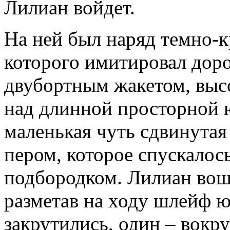
Лилиан войдет.
На ней был наряд темно-к
которого имитировал дор
двубортным жакетом, выс
над длинной просторной ю
маленькая чуть сдвинута
пером, которое спускалось
подбородком. Лилиан вош
разметав на ходу шлейф ю
закрутились, один – вокру