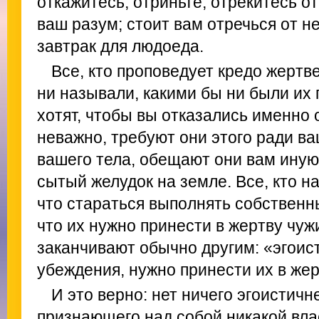
откажитесь, отриньте, отрекитесь от
ваш разум; стоит вам отречься от не
завтрак для людоеда.
Все, кто проповедует кредо жертве
ни называли, какими бы ни были их 
хотят, чтобы вы отказались именно о
неважно, требуют они этого ради в
вашего тела, обещают они вам иную
сытый желудок на земле. Все, кто н
что стараться выполнять собственн
что их нужно принести в жертву чу
заканчивают обычно другим: «эгоис
убеждения, нужно принести их в же
И это верно: нет ничего эгоистичн
признающего над собой никакой вла