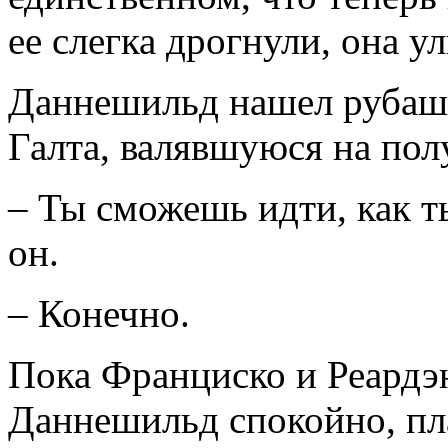
ее слегка дрогнули, она у
Даннешильд нашел рубашк
Галта, валявшуюся на пол
– Ты сможешь идти, как 
он.
– Конечно.
Пока Франциско и Реардэн
Даннешильд спокойно, пл