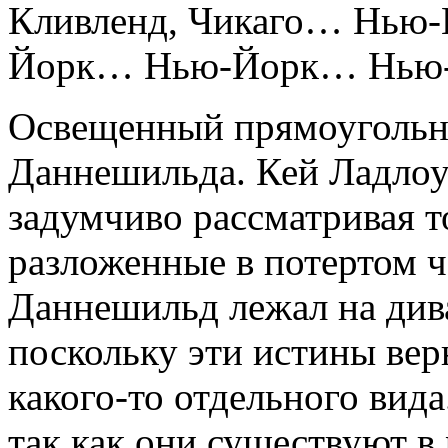
Кливленд, Чикаго… Нью
Йорк… Нью-Йорк… Нью
Освещенный прямоугольни
Даннешильда. Кей Ладлоу 
задумчиво рассматривая т
разложенные в потертом ч
Даннешильд лежал на див
поскольку эти истины верн
какого-то отдельного вида
так как они существуют в