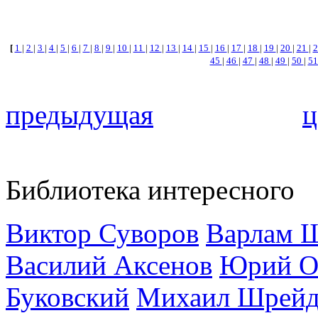
[
1
|
2
|
3
|
4
|
5
|
6
|
7
|
8
|
9
|
10
|
11
|
12
|
13
|
14
|
15
|
16
|
17
|
18
|
19
|
20
|
21
|
45
|
46
|
47
|
48
|
49
|
50
|
5
предыдущая
ц
Библиотека интересного
Виктор Суворов
Варлам 
Василий Аксенов
Юрий О
Буковский
Михаил Шрейд