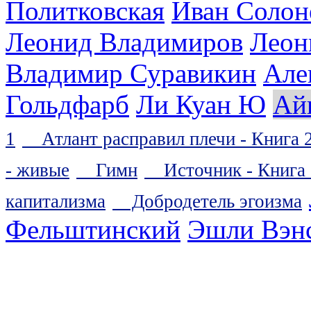
Политковская
Иван Солон
Леонид Владимиров
Леон
Владимир Суравикин
Але
Гольдфарб
Ли Куан Ю
Ай
1
Атлант расправил плечи - Книга 
- живые
Гимн
Источник - Книга 
капитализма
Добродетель эгоизма
Фельштинский
Эшли Вэн
Библиотека эзотерики