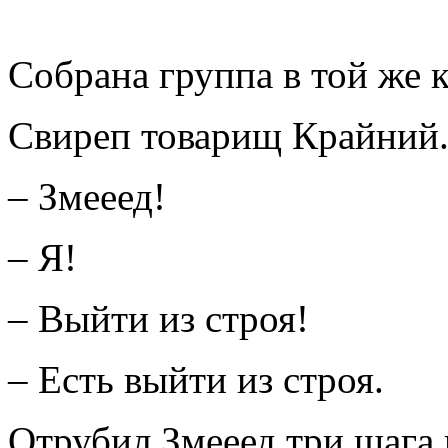
Собрана группа в той же 
Свиреп товарищ Крайний
– Змееед!
– Я!
– Выйти из строя!
– Есть выйти из строя.
Отрубил Змееед три шага 