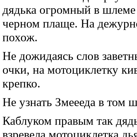
дядька огромный в шлеме 
черном плаще. На дежурн
похож.
Не дожидаясь слов заветн
очки, на мотоциклетку кив
крепко.
Не узнать Змеееда в том ш
Каблуком правым так дядь
взревела мотоциклетка д