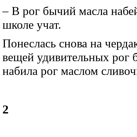
– В рог бычий масла набей
школе учат.
Понеслась снова на черда
вещей удивительных рог б
набила рог маслом сливоч
2