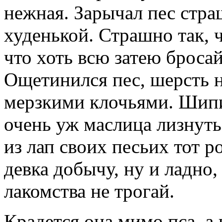
нежная. Зарычал пес стр
худенькой. Страшно так, ч
что хоть всю затею бросай
Ощетинился пес, шерсть н
мерзкими клочьями. Шипит
очень уж маслица лизнуть
из лап своих песьих тот р
девка добычу, ну и ладно,
лакомства не трогай.
Крадется она мимо пса, а 