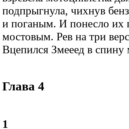
подпрыгнула, чихнув бе
и поганым. И понесло их
мостовым. Рев на три верс
Вцепился Змееед в спину 
Глава 4
1