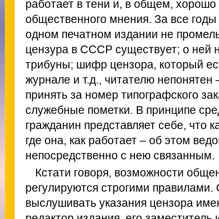
работает в тени и, в общем, хорошо
общественного мнения. За все годы 
одном печатном издании не промель
цензура в СССР существует; о ней н
трибуны; шифр цензора, который ест
журнале и т.д., читателю непонятен
принять за номер типографского зак
служебные пометки. В принципе сре
гражданин представляет себе, что ка
где она, как работает – об этом вед
непосредственно с нею связанным.
Кстати говоря, возможности обще
регулируются строгими правилами. 
выслушивать указания цензора име
редактор издания, его заместитель 