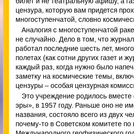
билет и не театральную афишу, а га
цензура, которую вам придется прох
многоступенчатой, словно космическ
Аналогия с многоступенчатой раке
не случайно. Дело в том, что журнал
работал последние шесть лет, много
полетах (как сотни других газет и ж
каждый раз, когда нужно было напе
заметку на космические темы, вклю
цензуры – особая цензурная комисс
Это учреждение родилось вместе 
эры», в 1957 году. Раньше оно не и
названия, состояло всего из двух ч
почему-то в Советском комитете по
Международного геофизического год