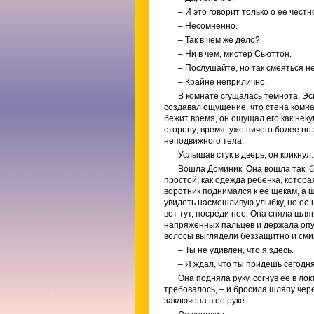
– И это говорит только о ее чест
– Несомненно.
– Так в чем же дело?
– Ни в чем, мистер Сьюттон.
– Послушайте, но так смеяться н
– Крайне неприлично.
В комнате сгущалась темнота. Эс
создавал ощущение, что стена комнат
бежит время, он ощущал его как неку
сторону; время, уже ничего более н
неподвижного тела.
Услышав стук в дверь, он крикнул
Вошла Доминик. Она вошла так, б
простой, как одежда ребенка, котора
воротник поднимался к ее щекам, а 
увидеть насмешливую улыбку, но ее н
вот тут, посреди нее. Она сняла шля
напряженных пальцев и держала опу
волосы выглядели беззащитно и сми
– Ты не удивлен, что я здесь.
– Я ждал, что ты придешь сегодня
Она подняла руку, согнув ее в ло
требовалось, – и бросила шляпу чер
заключена в ее руке.