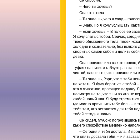
Он спросил:
– Чего ты хочешь?
Она ответила:
– Ты знаешь, чего я хочу, – голо
– Знаю. Но я хочу услышать, как т
– Если хочешь. – В голосе ее за
Я хочу спать с тобой. Сейчас, сегодн
твоего обнаженного тела, твоей кожи, 
холодно и сознательно, без всякого 
спорить с самой собой и делить себя;
девка.
Она произносила все это ровно, 
туфлях на низком каблуке расставле
чистой, словно то, что произносили 
– Ты знаешь, Рорк, что я тебя нена
не хотеть. Я буду бороться с тобой –
что я животное, просящее подачку. Я
несмотря на то, что я ни во что не 
любой новый шаг. Я буду стремиться 
где можно причинить тебе боль, – в 
тебя тем, что останется для тебя не
тобой сегодня ночью.
Он сидел, глубоко погрузившись 
как его спокойствие медленно напол
– Сегодня я тебя достала. И проде
что опять достала тебя, – и я заста