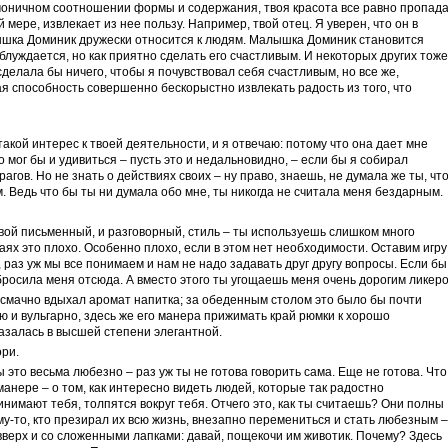
рмоничном соотношении формы и содержания, твоя красота все равно пропад
ей мере, извлекает из нее пользу. Например, твой отец. Я уверен, что он в
лышка Доминик дружески относится к людям. Малышка Доминик становится
блуждается, но как приятно сделать его счастливым. И некоторых других тоже
сделала бы ничего, чтобы я почувствовал себя счастливым, но все же,
ая способность совершенно бескорыстно извлекать радость из того, что
такой интерес к твоей деятельности, и я отвечаю: потому что она дает мне
о мог бы и удивиться – пусть это и недальновидно, – если бы я собирал
гов. Но не знать о действиях своих – ну право, знаешь, не думала же ты, что
. Ведь что бы ты ни думала обо мне, ты никогда не считала меня бездарным.
вой письменный, и разговорный, стиль – ты используешь слишком много
аях это плохо. Особенно плохо, если в этом нет необходимости. Оставим игру
 раз уж мы все понимаем и нам не надо задавать друг другу вопросы. Если бы
росила меня отсюда. А вместо этого ты угощаешь меня очень дорогим ликеро
 смачно вдыхал аромат напитка; за обеденным столом это было бы почти
 и вульгарно, здесь же его манера прижимать край рюмки к хорошо
залась в высшей степени элегантной.
ори.
ы это весьма любезно – раз уж ты не готова говорить сама. Еще не готова. Что
анере – о том, как интересно видеть людей, которые так радостно
инимают тебя, толпятся вокруг тебя. Отчего это, как ты считаешь? Они полны
му-то, кто презирал их всю жизнь, внезапно перемениться и стать любезным –
верх и со сложенными лапками: давай, пощекочи им животик. Почему? Здесь