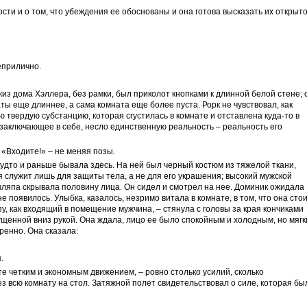
ности и о том, что убеждения ее обоснованы и она готова высказать их открыто
еприлично.
киз дома Хэллера, без рамки, был приколот кнопками к длинной белой стене; 
ы еще длиннее, а сама комната еще более пуста. Рорк не чувствовал, как
ю твердую субстанцию, которая сгустилась в комнате и отставлена куда-то в
е заключающее в себе, несло единственную реальность – реальность его
: «Входите!» – не меняя позы.
удто и раньше бывала здесь. На ней был черный костюм из тяжелой ткани,
я служит лишь для защиты тела, а не для его украшения; высокий мужской
шляпа скрывала половину лица. Он сидел и смотрел на нее. Доминик ожидала
е появилось. Улыбка, казалось, незримо витала в комнате, в том, что она сто
пу, как входящий в помещение мужчина, – стянула с головы за края кончиками
щенной вниз рукой. Она ждала, лицо ее было спокойным и холодным, но мягк
ренно. Она сказала:
.
кте четким и экономным движением, – ровно столько усилий, сколько
ез всю комнату на стол. Затяжной полет свидетельствовал о силе, которая бы