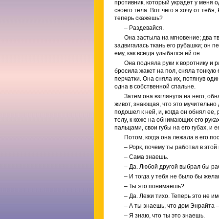
противник, который украдет у меня 
своего тела. Вот чего я хочу от тебя
теперь скажешь?
– Раздевайся.
Она застыла на мгновение; два т
задвигалась ткань его рубашки; он п
ему, как всегда улыбался ей он.
Она подняла руки к воротнику и р
бросила жакет на пол, сняла тонкую 
перчатки. Она сняла их, потянув оди
одна в собственной спальне.
Затем она взглянула на него, об
живот, знающая, что это мучительно д
подошел к ней, и, когда он обнял ее,
телу, к коже на обнимающих его руках
пальцами, свои губы на его губах, и
Потом, когда она лежала в его по
– Рорк, почему ты работал в это
– Сама знаешь.
– Да. Любой другой выбрал бы ра
– И тогда у тебя не было бы жел
– Ты это понимаешь?
– Да. Лежи тихо. Теперь это не и
– А ты знаешь, что дом Энрайта 
– Я знаю, что ты это знаешь.