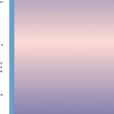
ает
.
 я
 в
 в
м.
 ж,