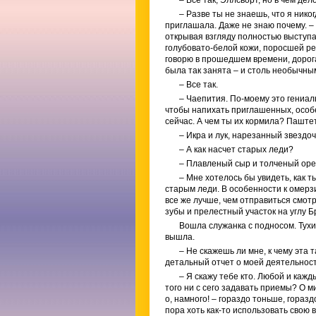
– Все так, Эллсворт, но в чем дел
– Разве ты не знаешь, что я нико
приглашала. Даже не знаю почему. – 
открывая взгляду полностью выступа
голубовато-белой кожи, поросшей р
говорю в прошедшем времени, дорога
была так занята – и столь необычным
– Все так.
– Чаепития. По-моему это гениал
чтобы напихать приглашенных, особен
сейчас. А чем ты их кормила? Паште
– Икра и лук, нарезанный звездоч
– А как насчет старых леди?
– Плавленый сыр и толченый оре
– Мне хотелось бы увидеть, как т
старым леди. В особенности к омерз
все же лучше, чем отправиться смотр
зубы и прелестный участок на углу Б
Вошла служанка с подносом. Тухи
вышла.
– Не скажешь ли мне, к чему эта т
детальный отчет о моей деятельнос
– Я скажу тебе кто. Любой и кажд
того ни с сего задавать приемы? О м
о, намного! – гораздо тоньше, гораз
пора хоть как-то использовать свою