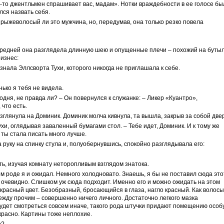
й-то джентльмен спрашивает вас, мадам». Нотки враждебности в ее голосе бы
лся назвать себя.
 рыжеволосый ли это мужчина, но, передумав, она только резко повела
передней она разглядела длинную шею и опущенные плечи – похожий на буты
оизнес:
знала Эллсворта Тухи, которого никогда не приглашала к себе.
ько я тебя не видела.
одня, не правда ли? – Он повернулся к служанке: – Ликер «Куантро»,
 что есть.
зглянула на Доминик. Доминик молча кивнула, та вышла, закрыв за собой двер
Тухи, оглядывая заваленный бумагами стол. – Тебе идет, Доминик. И к тому же
 ты стала писать много лучше.
 руку на спинку стула и, полуобернувшись, спокойно разглядывала его:
ть, изучая комнату неторопливым взглядом знатока.
ом роде я и ожидал. Немного холодновато. Знаешь, я бы не поставил сюда это
 очевидно. Слишком уж сюда подходит. Именно его и можно ожидать на этом
красный цвет. Безобразный, бросающийся в глаза, нагло красный. Как волосы
между прочим – совершенно ничего личного. Достаточно легкого мазка
будет смотреться совсем иначе, такого рода штучки придают помещению особ
красно. Картины тоже неплохие.