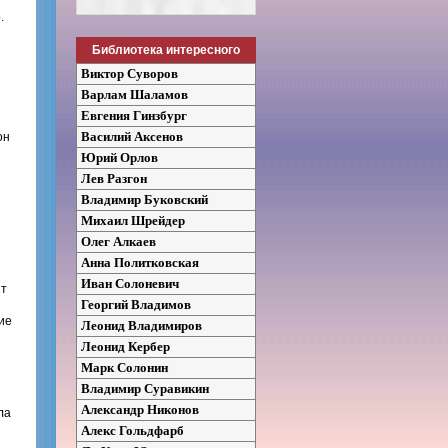
.
Библиотека интересного
Виктор Суворов
Варлам Шаламов
Евгения Гинзбург
Василий Аксенов
он
Юрий Орлов
Лев Разгон
Владимир Буковский
Михаил Шрейдер
Олег Алкаев
Анна Политковская
Иван Солоневич
ит
Георгий Владимов
ие
Леонид Владимиров
Леонид Кербер
Марк Солонин
Владимир Суравикин
Александр Никонов
ла
Алекс Гольдфарб