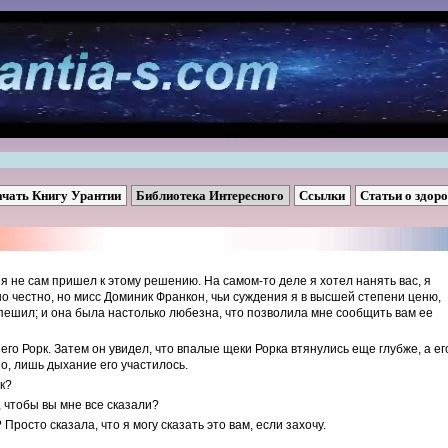
ачать Книгу Урантии
Библиотека Интересного
Ссылки
Статьи о здор
 я не сам пришел к этому решению. На самом-то деле я хотел нанять вас, я
о честно, но мисс Доминик Франкон, чьи суждения я в высшей степени ценю,
спешил; и она была настолько любезна, что позволила мне сообщить вам ее
него Рорк. Затем он увидел, что впалые щеки Рорка втянулись еще глубже, а ег
но, лишь дыхание его участилось.
к?
, чтобы вы мне все сказали?
Просто сказала, что я могу сказать это вам, если захочу.