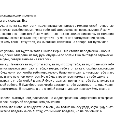
сом страдающим и ровным.
ы это скажешь. Все.
звучала нотка деловитости, подчиняющаяся приказу с механической точностью.
я ночью, в любое время, когда тебе заблагорассудится позвать меня. Я хочу
твоего рта, твоих рук. Я хочу тебя – вот так, не впадая в истерику от желания
достоинства и сожаления; я хочу тебя – у меня нет самоуважения, чтобы
 я хочу тебя – хочу тебя, как животное, как кошка на заборе, как публичная
без усилий, как будто читала Символ Веры. Она стояла неподвижно – ноги в
ны, плечи отведены назад, руки опущены по бокам. Она выглядела отрочески
ее губы, совершенно ее не касалось.
вижу. Ненавижу за то, что ты есть, за то, что хочу тебя, за то, что не могу теб
 и постараюсь уничтожить тебя, я говорю тебе это так же спокойно, как говори
 буду молиться, чтобы тебя невозможно было уничтожить, – говорю тебе и это
верю и мне не о чем молиться. Но я буду стремиться помешать тебе сделать
вырвать у тебя любой шанс. Я буду стараться причинить тебе боль только та
твоей работе. Я буду бороться, чтобы заставить тебя умереть от голода, удави
достижимым. Я проделала это с тобой сегодня днем и поэтому буду спать с
в кресло, вытянув ноги, расслабленно и одновременно напряженно, в то время
нялось энергией предстоящего движения.
лаю это снова. Я приду к тебе вновь, как только нанесу удар, когда буду знать
влю тебя владеть мною. Я хочу, чтобы мною владели, но не любовник, а