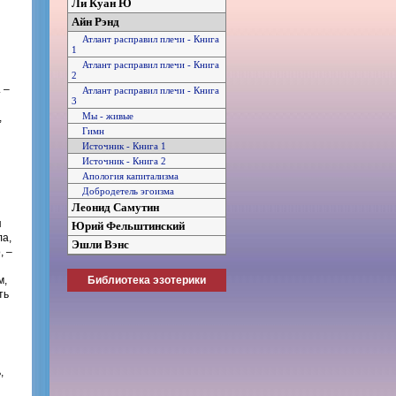
Ли Куан Ю
Айн Рэнд
Атлант расправил плечи - Книга
1
Атлант расправил плечи - Книга
2
 –
Атлант расправил плечи - Книга
3
Мы - живые
,
Гимн
Источник - Книга 1
Источник - Книга 2
Апология капитализма
Добродетель эгоизма
Леонид Самутин
я
Юрий Фельштинский
ла,
Эшли Вэнс
, –
Библиотека эзотерики
м,
ть
,