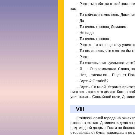
– Рорк, ты работал в этой камено
как…
– Ты сейчас размякнешь, Доминик
– Да.
– Ты очень хороша, Доминик.
– Не надо.
– Ты очень хороша.
– Рорк, я… я все еще хочу уничто
– Ты полагаешь, что я хотел бы т
– Рорк…
– Ты хочешь опять услышать это? 
– Я… – Она замолчала. Слово, на
– Нет, – сказал он. – Еще нет. По
– Здесь? С тобой?
– Здесь. Со мной. Утром я пригот
смотреть, как я это делаю. Как на р
уничтожить. Спокойной ночи, Домини
VIII
Отблески огней города на окнах 
оконного стекла. Доминик сидела за 
над входной дверью. Гости не беспо
оторвалась от бумаг, карандаш в ее 