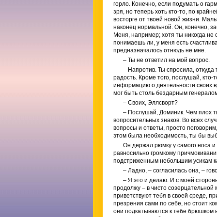
горло. Конечно, если подумать о га
зря, но теперь хоть кто-то, по крайн
восторге от твоей новой жизни. Ма
наконец нормальной. Он, конечно, за
Меня, например; хотя ты никогда не 
понимаешь ли, у меня есть счастлив
предназначалось отнюдь не мне.
– Ты не ответил на мой вопрос.
– Напротив. Ты спросила, откуда 
радость. Кроме того, послушай, кто-т
информацию о деятельности своих вра
мог быть столь бездарным генералом
–
Своих,
Эллсворт?
– Послушай, Доминик. Чем плох т
вопросительных знаков. Во всех случ
вопросы и ответы, просто поговорим,
этом была необходимость, ты бы выб
Он держал рюмку у самого носа и
равносильно громкому причмокиванию
подстриженным небольшим усикам ка
– Ладно, – согласилась она, – гов
– Я это и делаю. И с моей сторон
продолжу – в чисто созерцательной м
приветствуют тебя в своей среде, пр
презрения сами по себе, но стоит ко
они подкатываются к тебе брюшком в