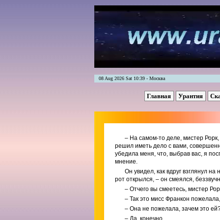
08 Aug 2026 Sat 10:39 - Москва
Главная
Урантия
Ск
– На самом-то деле, мистер Рорк,
решил иметь дело с вами, совершенн
убедила меня, что, выбрав вас, я по
мнение.
Он увидел, как вдруг взглянул на 
рот открылся, – он смеялся, беззвуч
– Отчего вы смеетесь, мистер Рор
– Так это мисс Франкон пожелала
– Она не пожелала, зачем это ей? 
– Да, конечно.