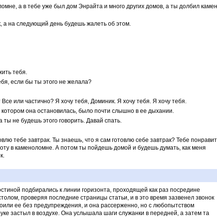
ломне, а в тебе уже был дом Энрайта и много других домов, а ты долбил камен
, а на следующий день будешь жалеть об этом.
жить тебя.
ебя, если бы ты этого не желала?
Все или частично? Я хочу тебя, Доминик. Я хочу тебя. Я хочу тебя.
 котором она остановилась, было почти слышно в ее дыхании.
ка ты не будешь этого говорить. Давай спать.
овлю тебе завтрак. Ты знаешь, что я сам готовлю себе завтрак? Тебе понрави
аботу в каменоломне. А потом ты пойдешь домой и будешь думать, как меня
к.
гостиной подбирались к линии горизонта, проходящей как раз посредине
столом, проверяя последние страницы статьи, и в это время зазвенел звонок
коили ее без предупреждения, и она рассерженно, но с любопытством
руке застыл в воздухе. Она услышала шаги служанки в передней, а затем та