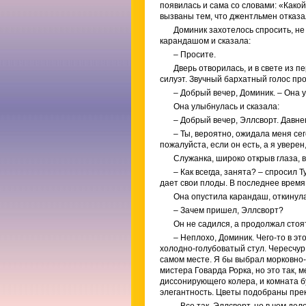
появилась и сама со словами: «Како
вызваны тем, что джентльмен отказа
Доминик захотелось спросить, не
карандашом и сказала:
– Просите.
Дверь отворилась, и в свете из 
силуэт. Звучный бархатный голос пр
– Добрый вечер, Доминик. – Она у
Она улыбнулась и сказала:
– Добрый вечер, Эллсворт. Давнен
– Ты, вероятно, ожидала меня сег
пожалуйста, если он есть, а я уверен,
Служанка, широко открыв глаза, в
– Как всегда, занята? – спросил 
дает свои плоды. В последнее время
Она опустила карандаш, откинула
– Зачем пришел, Эллсворт?
Он не садился, а продолжал стоя
– Неплохо, Доминик. Чего-то в эт
холодно-голубоватый стул. Чересчур
самом месте. Я бы выбрал морковно-
мистера Говарда Рорка, но это так, 
диссонирующего колера, и комната 
элегантность. Цветы подобраны пре