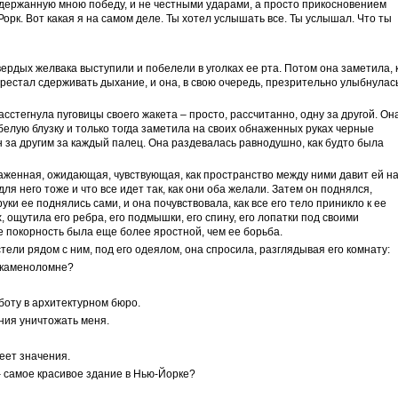
одержанную мною победу, и не честными ударами, а просто прикосновением
, Рорк. Вот какая я на самом деле. Ты хотел услышать все. Ты услышал. Что ты
вердых желвака выступили и побелели в уголках ее рта. Потом она заметила, 
ерестал сдерживать дыхание, и она, в свою очередь, презрительно улыбнулас
асстегнула пуговицы своего жакета – просто, рассчитанно, одну за другой. Он
белую блузку и только тогда заметила на своих обнаженных руках черные
н за другим за каждый палец. Она раздевалась равнодушно, как будто была
наженная, ожидающая, чувствующая, как пространство между ними давит ей н
ля него тоже и что все идет так, как они оба желали. Затем он поднялся,
 руки ее поднялись сами, и она почувствовала, как все его тело приникло к ее
, ощутила его ребра, его подмышки, его спину, его лопатки под своими
 ее покорность была еще более яростной, чем ее борьба.
стели рядом с ним, под его одеялом, она спросила, разглядывая его комнату:
й каменоломне?
боту в архитектурном бюро.
ания уничтожать меня.
меет значения.
– самое красивое здание в Нью-Йорке?