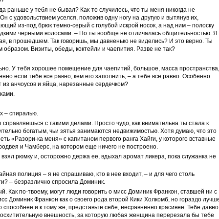
о?
гда раньше у тебя не бывал? Как-то случилось, что ты меня никогда не
Он с удовольствием уселся, положив одну ногу на другую и вытянув их,
ющий из-под брюк темно-серый с голубой искрой носок, а над ним – полоску
едкими черными волосами. – Но ты вообще не отличалась общительностью. Я
я, в прошедшем. Так говоришь, мы давненько не виделись? И это верно. Ты
 образом. Визиты, обеды, коктейли и чаепития. Разве не так?
ьно. У тебя хорошее помещение для чаепитий, большое, масса пространства
но если тебе все равно, кем его заполнить, – а тебе все равно. Особенно
т из анчоусов и яйца, нарезанные сердечком?
ками.
х – спиралью.
ы справляешься с такими делами. Просто чудо, как внимательна ты стала к
ительно богатым, чьи зятья занимаются недвижимостью. Хотя думаю, что это
еть «Разори-ка меня» с капитаном первого ранга Хайги, у которого вставные
родвея и Чамберс, на котором еще ничего не построено.
 взял рюмку и, осторожно держа ее, вдыхал аромат ликера, пока служанка не
айная полиция – я не спрашиваю, кто в нее входит, – и для чего столь
ти? – безразлично спросила Доминик.
ый. Как по-твоему, могут люди говорить о мисс Доминик Франкон, ставшей ни с
исс Доминик Франкон как о своего рода второй Кики Холкомб, но гораздо лучш
до способнее и к тому же, представьте себе, несравненно красивее. Тебе давно
 восхитительную внешность, за которую любая женщина перерезала бы тебе