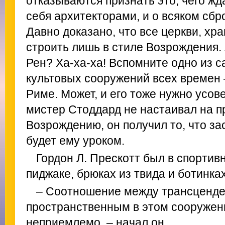
отказываются признать это, чего жд
себя архитекторами, и о всяком сб
Давно доказано, что все церкви, х
строить лишь в стиле Возрождения. 
Рен? Ха-ха-ха! Вспомните одно из 
культовых сооружений всех времен 
Риме. Может, и его тоже нужно усо
мистер Стоддард не настаивал на 
Возрождению, он получил то, что за
будет ему уроком.
Гордон Л. Прескотт был в спортив
пиджаке, брюках из твида и ботинках
– Соотношение между трансценде
пространственным в этом сооружен
неприемлемо, – начал он.