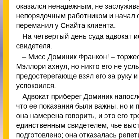
оказался ненадежным, не заслужив
непорядочным работником и начал св
переманил у Снайта клиента.
На четвертый день суда адвокат и
свидетеля.
– Мисс Доминик Франкон! – торже
Мэллори ахнул, но никто его не усл
предостерегающе взял его за руку и
успокоился.
Адвокат приберег Доминик напосле
что ее показания были важны, но и п
она намерена говорить, и это его т
единственным свидетелем, чье выс
подготовлено; она отказалась репет