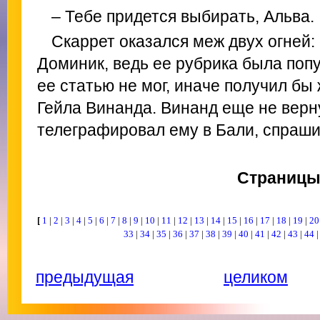
– Тебе придется выбирать, Альва.
Скаррет оказался меж двух огней: 
Доминик, ведь ее рубрика была попу
ее статью не мог, иначе получил бы
Гейла Винанда. Винанд еще не верну
телеграфировал ему в Бали, спрашив
Страниц
[
1
|
2
|
3
|
4
|
5
|
6
|
7
|
8
|
9
|
10
|
11
|
12
|
13
|
14
|
15
|
16
|
17
|
18
|
19
|
2
33
|
34
|
35
|
36
|
37
|
38
|
39
|
40
|
41
|
42
|
43
|
44
предыдущая
целиком