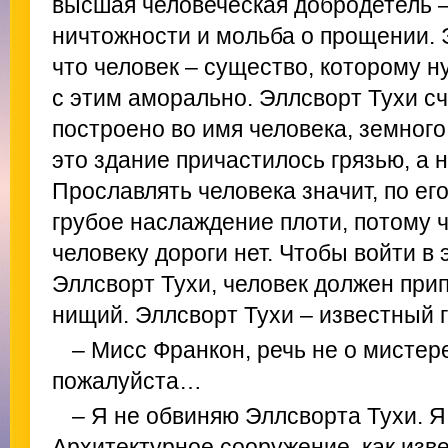
высшая человеческая добродетель 
ничтожности и мольба о прощении. Э
что человек – существо, которому н
с этим аморально. Эллсворт Тухи сч
построено во имя человека, земного
это здание причастилось грязью, а 
Прославлять человека значит, по ег
грубое наслаждение плоти, потому ч
человеку дороги нет. Чтобы войти в 
Эллсворт Тухи, человек должен прип
нищий. Эллсворт Тухи – известный г
– Мисс Франкон, речь не о мистер
пожалуйста…
– Я не обвиняю Эллсворта Тухи. Я
Архитектурное сооружение, как изв