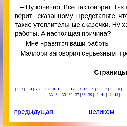
– Ну конечно. Все так говорят. Та
верить сказанному. Представьте, чт
такие утеплительные сказочки. Ну 
работы. А настоящая причина?
– Мне нравятся ваши работы.
Мэллори заговорил серьезным, тр
Страниц
[
1
|
2
|
3
|
4
|
5
|
6
|
7
|
8
|
9
|
10
|
11
|
12
|
13
|
14
|
15
|
16
|
17
|
18
|
19
|
2
33
|
34
|
35
|
36
|
37
|
38
|
39
|
40
|
41
|
42
|
43
|
44
предыдущая
целиком