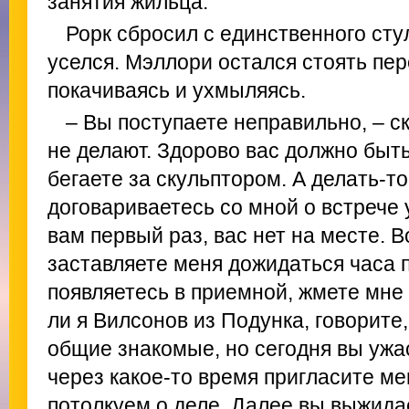
занятия жильца.
Рорк сбросил с единственного стул
уселся. Мэллори остался стоять пер
покачиваясь и ухмыляясь.
– Вы поступаете неправильно, – с
не делают. Здорово вас должно быт
бегаете за скульптором. А делать-то
договариваетесь со мной о встрече у 
вам первый раз, вас нет на месте. В
заставляете меня дожидаться часа 
появляетесь в приемной, жмете мне
ли я Вилсонов из Подунка, говорите, 
общие знакомые, но сегодня вы ужа
через какое-то время пригласите ме
потолкуем о деле. Далее вы выжида