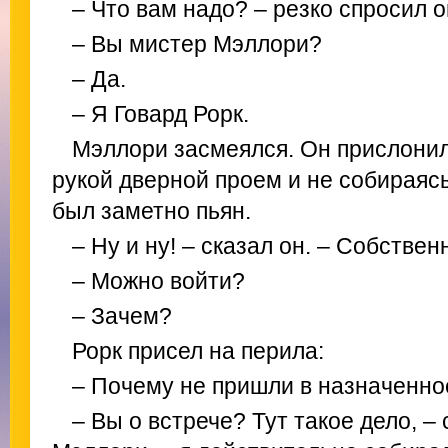
– Что вам надо? – резко спросил о
– Вы мистер Мэллори?
– Да.
– Я Говард Рорк.
Мэллори засмеялся. Он прислонилс
рукой дверной проем и не собираясь
был заметно пьян.
– Ну и ну! – сказал он. – Собстве
– Можно войти?
– Зачем?
Рорк присел на перила:
– Почему не пришли в назначенно
– Вы о встрече? Тут такое дело, 