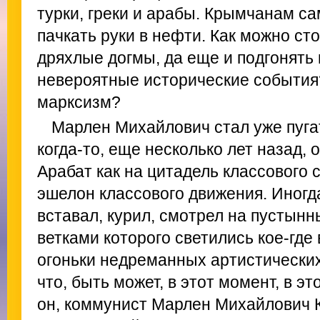
турки, греки и арабы. Крымчанам са
пачкать руки в нефти. Как можно ст
дряхлые догмы, да еще и подгонять 
невероятные исторические события
марксизм?
Марлен Михайлович стал уже пуга
когда-то, еще несколько лет назад, 
Арабат как на цитадель классового с
эшелон классового движения. Иногда
вставал, курил, смотрел на пустынн
ветками которого светились кое-где
огоньки недреманных артистических 
что, быть может, в этот момент, в э
он, коммунист Марлен Михайлович К