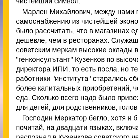
чистейший символ.
Марлен Михайлович, между нами г
самоснабжению из чистейшей эконо
было рассчитать, что в магазинах е
дешевле, чем в ресторанах. Служа
советским меркам высокие оклады в
"генконсулътант" Кузенков по высоч
директора ИПИ, то есть посла, но т
работники "института" старались сб
более капитальных приобретений, 
еда. Сколько всего надо было приве
для детей, для родственников, голов
Господин Меркатор бегло, хотя и 
почитай, на двадцати языках, включ
распознал в Кузенкове советского ч