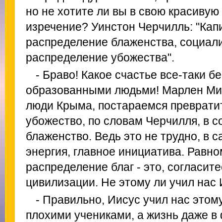
но не хотите ли вы в свою красивую
изречение? Уинстон Черчилль: "Кап
распределение блаженства, социали
распределение убожества".
- Браво! Какое счастье все-таки б
образованными людьми! Марлен Мих
люди Крыма, постараемся преврати
убожество, по словам Черчилля, в 
блаженство. Ведь это не трудно, в с
энергия, главное инициатива. Равн
распределение благ - это, согласите
цивилизации. Не этому ли учил нас
- Правильно, Иисус учил нас этому
плохими учениками, а жизнь даже в