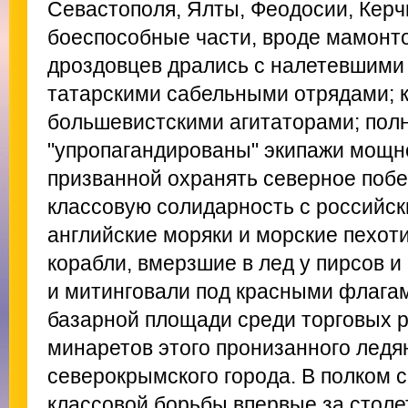
Севастополя, Ялты, Феодосии, Керч
боеспособные части, вроде мамонто
дроздовцев дрались с налетевшими
татарскими сабельными отрядами; 
большевистскими агитаторами; пол
"упропагандированы" экипажи мощно
призванной охранять северное поб
классовую солидарность с российск
английские моряки и морские пехот
корабли, вмерзшие в лед у пирсов и
и митинговали под красными флага
базарной площади среди торговых р
минаретов этого пронизанного лед
северокрымского города. В полком с
классовой борьбы впервые за столе