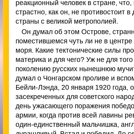
реакционный человек в стране, что, 
страстно, как он, не противостоит 
страны с великой метрополией.
Он думал об этом Острове, стра
поместившемся чуть ли не в центре
моря. Какие тектонические силы про
материка и для чего? Уж не для тог
поколению русских нынешнюю мучи
думал о Чонгарском проливе и всп
Бейли-Лэнда, 20 января 1920 года, 
засекреченных для советского наро
день ужасающего поражения победо
армии, когда против всей лавины р
один-единственный мальчишка, анг
дурашливый. Встал и победил. До се