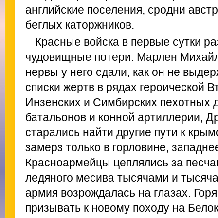
английские поселения, сродни авст
беглых каторжников.
Красные войска в первые сутки р
чудовищные потери. Марлен Михайл
нервы у него сдали, как он не выде
списки жертв в рядах героической В
Инзенских и Симбирских пехотных 
батальонов и конной артиллерии, Д
старались найти другие пути к крым
замерз только в горловине, западне
Красноармейцы цеплялись за песчан
ледяного месива тысячами и тысяча
армия возрождалась на глазах. Горя
призывать к новому походу на Бело