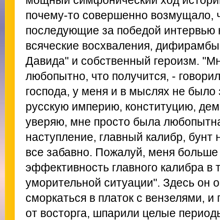
мощный симфонический ход истори
почему-то совершенно возмущало, ч
последующие за победой интервью 
всяческие восхваления, дифирамбы
Давида" и собственный героизм. "М
любопытно, что получится, - говорил
господа, у меня и в мыслях не был
русскую империю, конституцию, дем
уверяю, мне просто была любопытна
наступление, главный калибр, бунт 
все забавно. Пожалуй, меня больше
эффективность главного калибра в т
уморительной ситуации". Здесь он 
сморкаться в платок с вензелями, и
от восторга, шпарили целые период