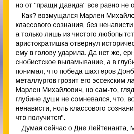
но от "пращи Давида" все равно не 
Как? возмущался Марлен Михайлов
классового сознания, без ненавист
а только лишь из чистого любопытс
аристократишка отвернул историчес
ему в голову ударила. Да нет же, ер
снобистское выламывание, а в глуб
понимал, что победа шахтеров Донб
металлургов грозит его эссекским л
Марлен Михайлович, но сам-то, гляд
глубине души не сомневался, что, в
ненависти, ноль классового сознани
что получится".
Думая сейчас о Дне Лейтенанта,