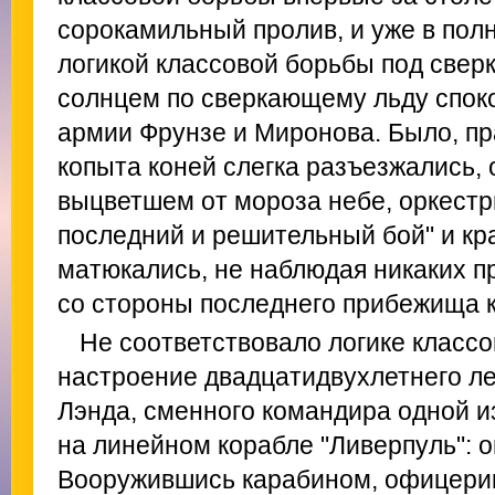
сорокамильный пролив, и уже в пол
логикой классовой борьбы под све
солнцем по сверкающему льду споко
армии Фрунзе и Миронова. Было, пра
копыта коней слегка разъезжались, 
выцветшем от мороза небе, оркестр
последний и решительный бой" и к
матюкались, не наблюдая никаких п
со стороны последнего прибежища к
Не соответствовало логике класс
настроение двадцатидвухлетнего л
Лэнда, сменного командира одной и
на линейном корабле "Ливерпуль": о
Вооружившись карабином, офицерик