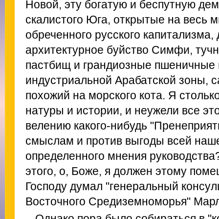
Новой, эту богатую и беспутную де
скалистого Юга, открытые на весь м
обреченного русского капитализма, 
архитектурное буйство Симфи, туч
пастбищ и грандиозные пшеничные 
индустриальной Арабатской зоны, с
похожий на морского кота. Я столько
натуры и истории, и неужели все эт
велению какого-нибудь "Пренеприят
смыслам и против выгоды всей наше
определенного мнения руководства?
этого, о, Боже, я должен этому поме
Господу думал "генеральный консул
Восточного Средиземноморья" Марл
Однако пора было собираться в "к