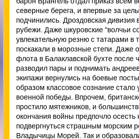
барон Врангель отдал приказ всем 
северные берега, и впервые за цел
подчинились. Дроздовская дивизия
рубежи. Даже шкуровские "волчьи с
увлекательную резню с татарами в 
поскакали в морозные степи. Даже о
флота в Балаклавской бухте после 
разводил пары и поднимать андреев
экипажи вернулись на боевые пост
образом классовое сознание стало 
военной победы. Впрочем, британск
простило мятежников, и большинств
окончания войны предпочло осесть 
подвергнуться страшным морским pe
Владычицы Mopей. Так и образовал