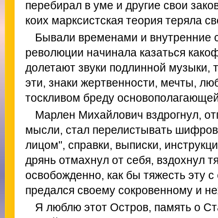
перебирал в уме и другие свои заков
коих марксистская теория теряла с
Бывали временами и внутренние с
революции начинала казаться какоф
долетают звуки подлинной музыки, т
эти, знаки жертвенности, мечты, люб
тоскливом бреду основополагающей
Марлен Михайлович вздрогнул, о
мысли, стал перелистывать шифровк
лицом", справки, выписки, инструкци
дрянь отмахнул от себя, вздохнул тя
освобожденно, как бы тяжесть эту с
предался своему сокровенному и не
Я люблю этот Остров, память о Ст