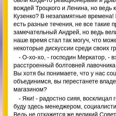
были когда-то реакционерами и дра
вождей Троцкого и Ленина, но ведь 
Кузенко? В незапамятные времена! 
есть разные течения, не все такие 
замечательный Андрей, но ведь вел
наше время стал так могуч, что мож
некоторые дискуссии среди своих гр
- О-хо-хо, - господин Меркатор, - 
расстроенный болтовней лавочника
Вы хотя бы понимаете, что у нас со
объединимся, вы перестанете влад
магазином?
- Яки! - радостно сияя, восклицал 
буду здесь менеджером, социалисти
Ведь не откажется же великий Сове