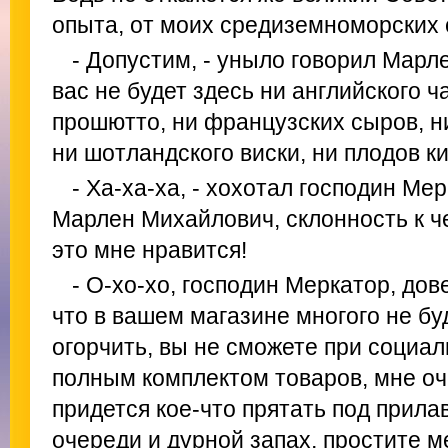
опыта, от моих средиземноморских 
- Допустим, - уныло говорил Марл
вас не будет здесь ни английского ч
прошютто, ни французских сыров, ни
ни шотландского виски, ни плодов кив
- Ха-ха-ха, - хохотал господин Мер
Марлен Михайлович, склонность к ч
это мне нравится!
- О-хо-хо, господин Меркатор, до
что в вашем магазине многого не бу
огорчить, вы не сможете при социа
полным комплектом товаров, мне оч
придется кое-что прятать под прилав
очереди и дурной запах, простите м