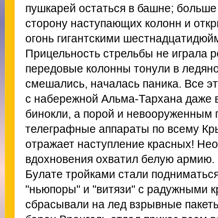
пушкарей остаться в башне; больше
сторону наступающих колонн и откр
огонь гигантскими шестнадцатидюй
Прицельность стрельбы не играла р
передовые колонны тонули в ледяно
смешались, началась паника. Все э
с набережной Альма-Тархана даже 
бинокли, а порой и невооруженным 
телеграфные аппараты по всему Кр
отражает наступление красных! Не
вдохновения охватил белую армию.
Булате тройками стали подниматьс
"ньюпоры" и "витязи" с радужными к
сбрасывали на лед взрывные пакет