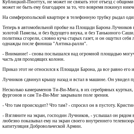
Кублицкий-Пиоттух, не может не связать этот отъезд с общими
может не быть ему благодарен за то, что вовремя покинул никче
На симферопольской квартире в телефонную трубку рыдал одинок
Теперь в автомобильной пробке на Площади Барона Лучников не з
золотой Памелы, и без будущего внука, и без Танькиного Саши, 
политика сгорели, словно куча старых газет, и он ощутил се
однажды после финиша "Антика-ралли".
- Внимание! - снова послышался над огромной площадью могуч
часть для проходящих колонн.
Приказ этот не относился к Площади Барона, да все равно его
Лучников сдвинул крышу назад и встал в машине. Он увидел
Несколько камераменов Ти-Ви-Мига, в их серебряных куртках, 
фургонов и сам Ти-Ви-Миг закрывали поле зрения.
- Что там происходит? Что там? - спросил он в пустоту. Крист
- Взгляните на экран, господин Лучников, - услышал он рядом
любезно показывал ему на экран своего внутреннего телевизор
капитуляция Добровольческой Армии.