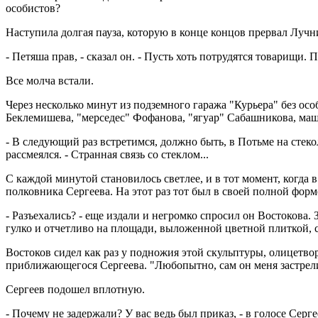
особистов?
Наступила долгая пауза, которую в конце концов прервал Лучн
- Петяша прав, - сказал он. - Пусть хоть потрудятся товарищи.
Все молча встали.
Через несколько минут из подземного гаража "Курьера" без ос
Беклемишева, "мерседес" Фофанова, "ягуар" Сабашникова, маш
- В следующий раз встретимся, должно быть, в Потьме на стекол
рассмеялся. - Странная связь со стеклом...
С каждой минутой становилось светлее, и в тот момент, когда
полковника Сергеева. На этот раз тот был в своей полной форме
- Разъехались? - еще издали и негромко спросил он Востоков
гулко и отчетливо на площади, выложенной цветной плиткой, с
Востоков сидел как раз у подножия этой скульптуры, олицетвор
приближающегося Сергеева. "Любопытно, сам он меня застрели
Сергеев подошел вплотную.
- Почему не задержали? У вас ведь был приказ, - в голосе Сер