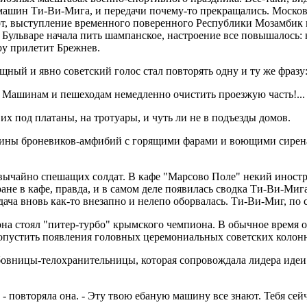
машин Ти-Ви-Мига, и передачи почему-то прекращались. Москов
от, выступление временного поверенного Республики Мозамбик 
ульваре начала пить шампанское, настроение все повышалось: ни
ру прилетит Брежнев.
щный и явно советский голос стал повторять одну и ту же фразу
 Машинам и пешеходам немедленно очистить проезжую часть!...
их под платаны, на тротуары, и чуть ли не в подъезды домов.
ины броневиков-амфибий с горящими фарами и воющими сиренам
вычайно спешащих солдат. В кафе "Марсово Поле" некий иностр
ане в кафе, правда, и в самом деле появилась сводка Ти-Ви-Миг
ача вновь как-то внезапно и нелепо оборвалась. Ти-Ви-Миг, по 
 стоял "питер-турбо" крымского чемпиона. В обычное время он 
ропустить появления головных церемониальных советских колон
овницы-телохранительницы, которая сопровождала лидера идеи вс
 - повторяла она. - Эту твою ебаную машину все знают. Тебя се