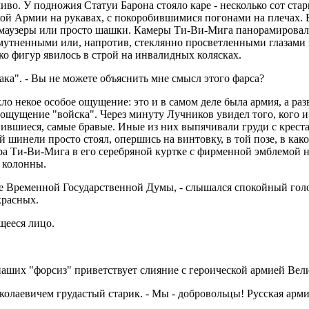
иво. У подножия Статуи Барона стояло каре - несколько сот ста
Армии на рукавах, с покоробившимися погонами на плечах. В р
 маузеры или просто шашки. Камеры Ти-Ви-Мига панорамировал
замутненными или, напротив, стеклянно просветленными глазам
о фигур явилось в строй на инвалидных колясках.
лака". - Вы не можете объяснить мне смысл этого фарса?
ло некое особое ощущение: это и в самом деле была армия, а ра
ощущение "войска". Через минуту Лучников увидел того, кого и 
нившиеся, самые бравые. Иные из них выпячивали груди с креста
шинели просто стоял, опершись на винтовку, в той позе, в како
ра Ти-Ви-Мига в его серебряной куртке с фирменной эмблемой на
 колонны.
ие Временной Государственной Думы, - слышался спокойный гол
красных.
щееся лицо.
 наших "форсиз" приветствует слияние с героической армией Вели
колаевичем грудастый старик. - Мы - добровольцы! Русская арми