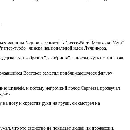
.
ться машины "одноклассников" - "руссо-балт" Мешкова, "бмв"
 "питер-турбо" лидера национальной идеи Лучникова.
удержался, изобразил "декабриста", а потом, чуть не заплакав,
задержавшийся Востоков заметил приближающуюся фигуру
нию шмелей, и потому негромкий голос Сергеева прозвучал
урой.
 на ногу и скрестив руки на груди, он смотрел на
умал, что это свойство не покидает людей их профессии,