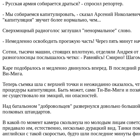
- Русская армия собирается драться? - спросил репортер.
- Мы собираемся капитулировать, - сказал Арсений Николаевич.
"капитуляция" звучит более нормально, чем...
Сверхмощный радиоголос заглушил "ненормальное" слово.
- Немедленно освободить проезжую часть! Через пять минут н
Сотни, тысячи машин, стоящих вплотную, отделяли Андрея от А
разноголосицы послышалось четко: - Равняйсь! Смирно! Шагом 
Каре подобралось и медленно двинулось вперед. В последний р
Ви-Мига.
Теперь съемка шла с верхней точки и неожиданно оказалось, ч
процедуры капитуляции. Быть может, сами Ти-Ви-Миги и позаб
не существовало ни эмоций, ни опасностей.
Над батальоном "добровольцев" развернулся довольно большой
полковых штандартов.
В какой-то момент камера скользнула но молодым лицам совет
придавало им, естественно, несколько дурацкий вид. Танки по
английски с такой скоростью, будто шли последние минуты фи