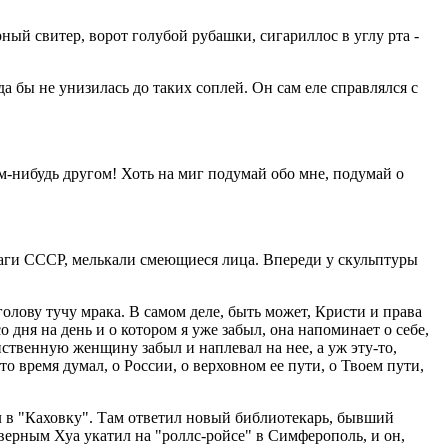
рный свитер, ворот голубой рубашки, сигариллос в углу рта -
а бы не унизилась до таких соплей. Он сам еле справлялся с
ком-нибудь другом! Хоть на миг подумай обо мне, подумай о
лаги СССР, мелькали смеющиеся лица. Впереди у скульптуры
олову тучу мрака. В самом деле, быть может, Кристи и права
о дня на день и о котором я уже забыл, она напоминает о себе,
нственную женщину забыл и наплевал на нее, а уж эту-то,
это время думал, о России, о верховном ее пути, о Твоем пути,
л в "Каховку". Там ответил новый библиотекарь, бывший
верным Хуа укатил на "роллс-ройсе" в Симферополь, и он,