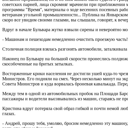
советских парней, лица скромняг мрачнели при приближении 
программы "Время", материалы о ходе весенних посевных раб
ветеранам угольной промышленности... Публика на Январском Б
скоро все увидим своими глазами, вы слышали, говорят, к вече
Вдруг в начале Бульвара жутко взвыли сирены и невероятно мо
- Машинам и пешеходам немедленно очистить проезжую часть!
Столичная полиция взялась разгонять автомобили, заталкивала 
Наконец по Бульвару на большой скорости пронеслись полдюж
скособоченные на бритых затылках.
Восторженные крики населения не достигли ушей куда-то чрез
Министров. Его подняли на смех. Через несколько минут на экр
Совета Министров и куда ворвалась броневая кавалькада. Перед
Между тем в одной из автомобильных пробок на Площади Барона
пассажиры и водители высовывались из машин, стараясь не п
Кристина вдруг потеряла свой образ гибкой и почти немой люб
глазах.
- Андрей, прошу тебя, умоляю, бросим немедленно эту машину,