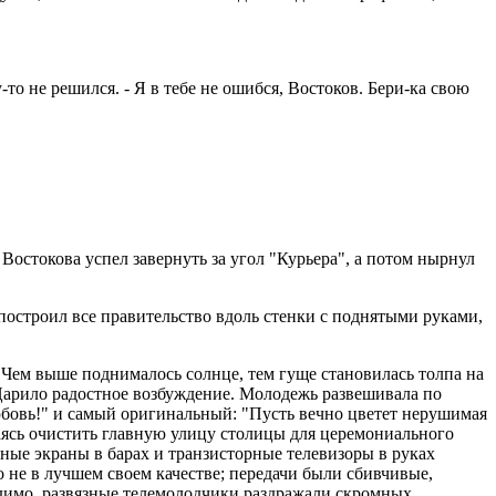
то не решился. - Я в тебе не ошибся, Востоков. Бери-ка свою
остокова успел завернуть за угол "Курьера", а потом нырнул
 построил все правительство вдоль стенки с поднятыми руками,
 Чем выше поднималось солнце, тем гуще становилась толпа на
 Царило радостное возбуждение. Молодежь развешивала по
юбовь!" и самый оригинальный: "Пусть вечно цветет нерушимая
аясь очистить главную улицу столицы для церемониального
мные экраны в барах и транзисторные телевизоры в руках
 не в лучшем своем качестве; передачи были сбивчивые,
идимо, развязные телемолодчики раздражали скромных