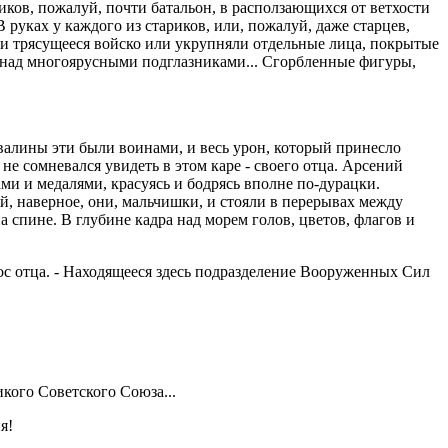
риков, пожалуй, почти батальон, в расползающихся от ветхости
уках у каждого из стариков, или, пожалуй, даже старцев,
и трясущееся войско или укрупняли отдельные лица, покрытые
и над многоярусными подглазниками... Сгорбленные фигуры,
звалины эти были воинами, и весь урон, который принесло
не сомневался увидеть в этом каре - своего отца. Арсений
ми и медалями, красуясь и бодрясь вполне по-дурацки.
й, наверное, они, мальчишки, и стояли в перерывах между
 спине. В глубине кадра над морем голов, цветов, флагов и
ос отца. - Находящееся здесь подразделение Вооруженных Сил
кого Советского Союза...
я!