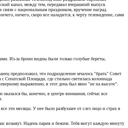
ский канал, между тем, передавал вчерашний выпуск
в связи с национальным праздником, вручение наград
чего, ничего, скоро все наладится, к черту телевидение, сами
:
и. Из-за брони видны были только голубые береты,
анец предположил, что подразделение мчалось "брать" Совет
а с Сенатской Площади, где стильно светилась колоннада
северному выражению, в этот день был явно "не на высоте".
оказался бы, конечно, в центре внимания, сейчас все
н.
е эти месяцы. У нее было разбухшее от слез лицо и страх в
йчас возьмут. Надень парик и бежим. Тебя могут каждую минуту