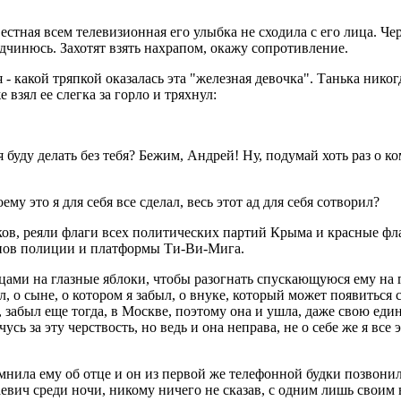
естная всем телевизионная его улыбка не сходила с его лица. Че
одчинюсь. Захотят взять нахрапом, окажу сопротивление.
какой тряпкой оказалась эта "железная девочка". Танька никогд
взял ее слегка за горло и тряхнул:
 я буду делать без тебя? Бежим, Андрей! Ну, подумай хоть раз о 
му это я для себя все сделал, весь этот ад для себя сотворил?
ков, реяли флаги всех политических партий Крыма и красные ф
онов полиции и платформы Ти-Ви-Мига.
ами на глазные яблоки, чтобы разогнать спускающуюся ему на г
, о сыне, о котором я забыл, о внуке, который может появиться с
, забыл еще тогда, в Москве, поэтому она и ушла, даже свою еди
сь за эту черствость, но ведь и она неправа, не о себе же я все 
мнила ему об отце и он из первой же телефонной будки позвони
вич среди ночи, никому ничего не сказав, с одним лишь своим 