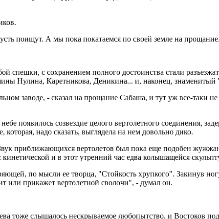
иков.
 Пусть поищут. А мы пока покатаемся по своей земле на прощание
обой спешки, с сохранением полного достоинства стали разъезжа
ины Нулина, Каретникова, Деникина... и, наконец, знаменитый
ьном заводе, - сказал на прощание Сабаша, и тут уж все-таки не 
 в небе появилось созвездие целого вертолетного соединения, 
, которая, надо сказать, выглядела на нем довольно дико.
а. Звук приближающихся вертолетов был пока еще подобен жужжа
 кинетической и в этот утренний час едва колышащейся скульпт
яющей, по мысли ее творца, "Стойкость хрупкого". Закинув ногу
т или прикажет вертолетной сволочи", - думал он.
геева тоже слышалось нескрываемое любопытство, и Востоков под