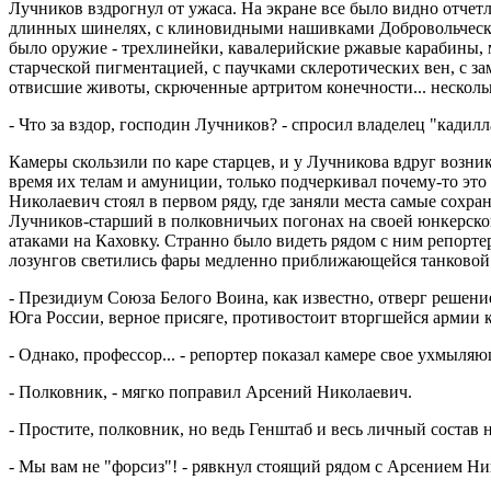
Лучников вздрогнул от ужаса. На экране все было видно отчетл
длинных шинелях, с клиновидными нашивками Добровольческой 
было оружие - трехлинейки, кавалерийские ржавые карабины,
старческой пигментацией, с паучками склеротических вен, с 
отвисшие животы, скрюченные артритом конечности... нескольк
- Что за вздор, господин Лучников? - спросил владелец "кадил
Камеры скользили по каре старцев, и у Лучникова вдруг возник
время их телам и амуниции, только подчеркивал почему-то это 
Николаевич стоял в первом ряду, где заняли места самые сохра
Лучников-старший в полковничьих погонах на своей юнкерской 
атаками на Каховку. Странно было видеть рядом с ним репорте
лозунгов светились фары медленно приближающейся танковой
- Президиум Союза Белого Воина, как известно, отверг решен
Юга России, верное присяге, противостоит вторгшейся армии 
- Однако, профессор... - репортер показал камере свое ухмыляю
- Полковник, - мягко поправил Арсений Николаевич.
- Простите, полковник, но ведь Генштаб и весь личный состав
- Мы вам не "форсиз"! - рявкнул стоящий рядом с Арсением Ни