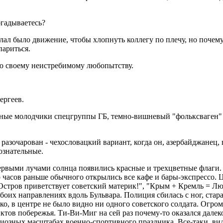
огадываетесь?
лал было движение, чтобы хлопнуть коллегу по плечу, но почему-
париться.
лю своему неистребимому любопытству.
ергеев.
орные молодчики спецгруппы ГБ, темно-вишневый "фольксваген" В
разочарован - чехословацкий вариант, когда он, азербайджанец,
сознательные.
первыми лучами солнца появились красные и трехцветные флаги.
 часов раньше обычного открылись все кафе и бары-экспрессо.
 Остров приветствует советский материк!", "Крым + Кремль = Л
боих направлениях вдоль Бульвара. Полиция сбилась с ног, стар
ко, в центре не было видно ни одного советского солдата. Огро
ов побережья. Ти-Ви-Миг на сей раз почему-то оказался далеко
диозных масштабах военно-спортивного праздника. Все-таки, в