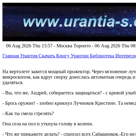
06 Aug 2026 Thu 15:57 - Москва
Торонто - 06 Aug 2026 Thu 0
Главная
Урантия
Скачать Книгу Урантии
Библиотека Интерес
На вертолете зажегся мощный прожектор. Через мгновение луч 
микроскопом, как вдруг сверху донеслась автоматная очередь 
удаляться.
- Вы, что же, Андрей, собираетесь защищаться? - с кривой улы
- Брось оружие! - злобно крикнул Лучников Кристине. Та нем
- Как ты смела стрелять?
Она села на пол и уткнула голову в колени.
- Что же прикажете делать? - спросил всех Сабашников.-Его не