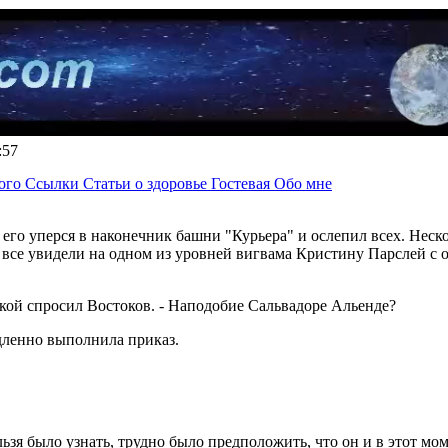
8:57
ного
Ссылки
Статьи о здоровье
Гостевая
Обо мне
его уперся в наконечник башни "Курьера" и ослепил всех. Неск
и все увидели на одном из уровней вигвама Кристину Парслей с 
бкой спросил Востоков. - Наподобие Сальвадоре Альенде?
едленно выполнила приказ.
льзя было узнать, трудно было предположить, что он и в этот мом