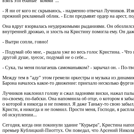
взять эти ебаные "комми"...
- Я ни от кого нс скрываюсь, - надменно отвечал Лучников. Изв
прежний рекламный облик. - Если предъявят ордер на арест, п
Она вдруг взорвалась неудержимыми рыданиями. Он обозлился - 
внутренней дрожью, и злость на Кристину помогла ему. Он даже 
- Вытри сопли, говно!
- Подумай обо мне, - рыдала уже во весь голос Кристина. - Что
другой душе, хуесос, подумай не о себе...
- Сука, ты меня полагаешь самоманьяком? - зарычал он. - По-твое
Между тем в "аду" этом гремели оркестры и музыка из динами
Барона началось какое-то движение: приехало несколько фург
Лучников наклонил голову и сжал ладонями виски, нажал пальц
по-своему, по-бабски. Она напомнила об отце, о котором я забыл
о которой я никогда и не помнил. Я даже Таньку-то свою забыл
Кристи, я никогда и не помнил. Прости меня, Господи, я расплачу
об искуплении...
Сегодня, когда они покинули здание "Курьера", Кристина напо
премьер Кублицкий-Пиоттух. Он поведал, что Арсений Николае