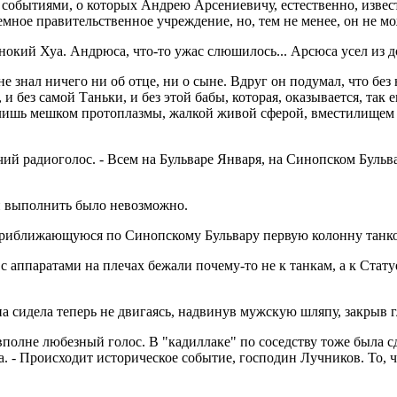
 событиями, о которых Андрею Арсениевичу, естественно, извес
мное правительственное учреждение, но, тем не менее, он не мож
ий Хуа. Андрюса, что-то ужас слюшилось... Арсюса усел из дом 
нал ничего ни об отце, ни о сыне. Вдруг он подумал, что без ни
и без самой Таньки, и без этой бабы, которая, оказывается, так 
бя лишь мешком протоплазмы, жалкой живой сферой, вместилищем
ий радиоголос. - Всем на Бульваре Января, на Синопском Буль
 и выполнить было невозможно.
 приближающуюся по Синопскому Бульвару первую колонну танк
с аппаратами на плечах бежали почему-то не к танкам, а к Стат
ина сидела теперь не двигаясь, надвинув мужскую шляпу, закрыв 
 вполне любезный голос. В "кадиллаке" по соседству тоже была 
а. - Происходит историческое событие, господин Лучников. То, 