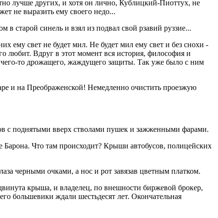
тно лучше других, и хотя он лично, Кублицкий-Пиоттух, не
ет не выразить ему своего недо...
в старой синель и взял из подвал свой рзавий руззие...
х ему свет не будет мил. Не будет мил ему свет и без снохи -
его любит. Вдруг в этот момент вся история, философия и
 чего-то дрожащего, жаждущего защиты. Так уже было с ним
варе и на Преображенской! Немедленно очистить проезжую
ов с поднятыми вверх стволами пушек и зажженными фарами.
уе Барона. Что там происходит? Крыши автобусов, полицейских
глаза черными очками, а нос и рот завязав цветным платком.
сдвинута крыша, и владелец, по внешности биржевой брокер,
чего большевики ждали шестьдесят лет. Окончательная