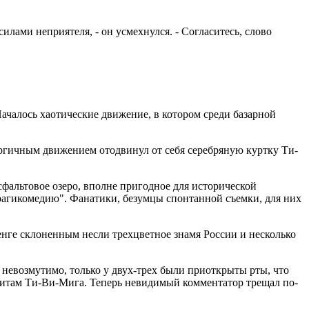
лами неприятеля, - он усмехнулся. - Согласитесь, слово
Началось хаотические движение, в котором среди базарной
ергичным движением отодвинул от себя серебряную куртку Ти-
сфальтовое озеро, вполне пригодное для исторической
трагикомедию". Фанатики, безумцы спонтанной съемки, для них
нге склоненным несли трехцветное знамя России и несколько
невозмутимо, только у двух-трех были приоткрыты рты, что
офитам Ти-Ви-Мига. Теперь невидимый комментатор трещал по-