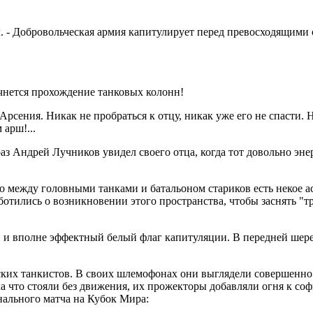
 - Добровольческая армия капитулирует перед превосходящими си
ачнется прохождение танковых колонн!
рсения. Никак не пробраться к отцу, никак уже его не спасти. 
арш!...
аз Андрей Лучников увидел своего отца, когда тот довольно эн
то между головными танками и батальоном стариков есть некое а
отились о возникновении этого пространства, чтобы заснять "
 и вполне эффектный белый флаг капитуляции. В передней шере
ских танкистов. В своих шлемофонах они выглядели совершенно 
ка что стояли без движения, их прожекторы добавляли огня к с
нального матча на Кубок Мира: