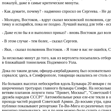
пожалуй, даже в самые критические минуты.
- Как думаете, почему? - надменно спросил он Сергеева. - Не д
- Молодец, Востоков, - вдруг сказал московский полковник, сде
тачку и испаряйся, пока не поздно. Лучший выход для тебя - ис
- Даже если бы я и выполнил приказ? - вновь Востоков дал во
- В этом случае - тем более, - сказал Сергеев.
- Яки, - сказал полковник Востоков. - Я тоже в вас не ошибся, С
За несколько минут до того, как из вертолета посыпались отб
в ближайший тоннельчик Подземного Узла.
Дока по таким делам, офицер-азербайджанец был основательно 
сорвался; здесь, в Симферополе, товарищи оказались не столь 
На больших высотах небоскребов вдоль Бульвара 20 января с 
широченных тротуарах главного бульвара Симфи. На несколько
ветвям платанов лозунги типа "Привет, Москва!", "Советский
дружба народов СССР!" Автомобильные реки еле-еле текли в о
прохода частей родной Советской Армии. До восьми утра, одна
публики показывают репортажи Ти-Ви-Мига из различных пункт
внезапно прерывались, но и по ним можно было судить о гран