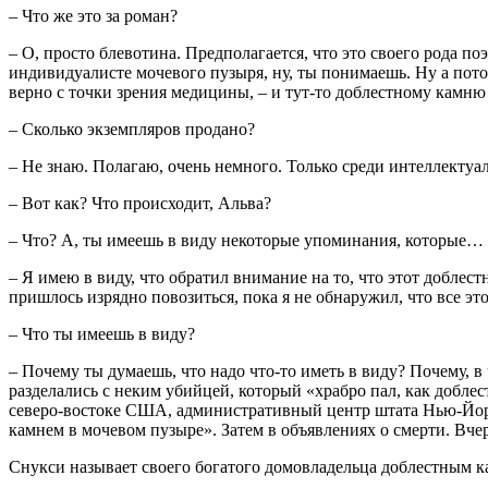
– Что же это за роман?
– О, просто блевотина. Предполагается, что это своего рода п
индивидуалисте мочевого пузыря, ну, ты понимаешь. Ну а пото
верно с точки зрения медицины, – и тут-то доблестному камню 
– Сколько экземпляров продано?
– Не знаю. Полагаю, очень немного. Только среди интеллектуа
– Вот как? Что происходит, Альва?
– Что? А, ты имеешь в виду некоторые упоминания, которые…
– Я имею в виду, что обратил внимание на то, что этот доблест
пришлось изрядно повозиться, пока я не обнаружил, что все это
– Что ты имеешь в виду?
– Почему ты думаешь, что надо что-то иметь в виду? Почему, в
разделались с неким убийцей, который «храбро пал, как добле
северо-востоке США, административный центр штата Нью-Йорк]
камнем в мочевом пузыре». Затем в объявлениях о смерти. Вчер
Снукси называет своего богатого домовладельца доблестным к