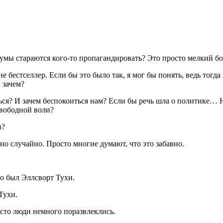
е умы стараются кого-то пропагандировать? Это просто мелкий б
не бестселлер. Если бы это было так, я мог бы понять, ведь тогда
и зачем?
ься? И зачем беспокоиться нам? Если бы речь шла о политике… Но
свободной воли?
и?
нно случайно. Просто многие думают, что это забавно.
о был Эллсворт Тухи.
Тухи.
росто люди немного поразвлеклись.