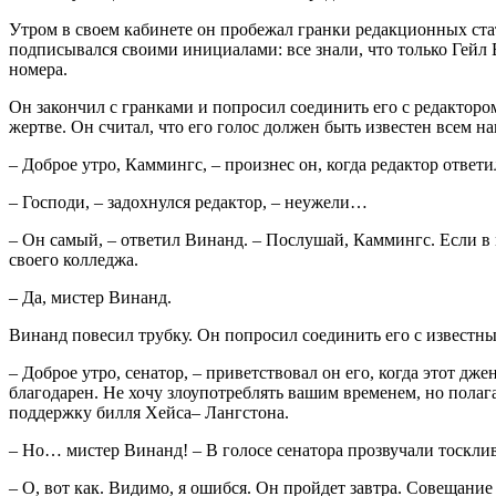
Утром в своем кабинете он пробежал гранки редакционных ст
подписывался своими инициалами: все знали, что только Гейл
номера.
Он закончил с гранками и попросил соединить его с редакторо
жертве. Он считал, что его голос должен быть известен всем 
– Доброе утро, Каммингс, – произнес он, когда редактор ответи
– Господи, – задохнулся редактор, – неужели…
– Он самый, – ответил Винанд. – Послушай, Каммингс. Если в м
своего колледжа.
– Да, мистер Винанд.
Винанд повесил трубку. Он попросил соединить его с известн
– Доброе утро, сенатор, – приветствовал он его, когда этот дж
благодарен. Не хочу злоупотреблять вашим временем, но полаг
поддержку билля Хейса– Лангстона.
– Но… мистер Винанд! – В голосе сенатора прозвучали тоскли
– О, вот как. Видимо, я ошибся. Он пройдет завтра. Совещани