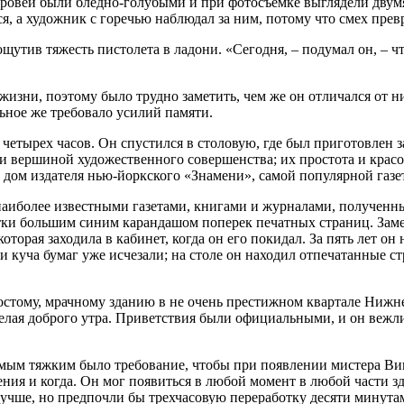
 бровей были бледно-голубыми и при фотосъемке выглядели дву
я, а художник с горечью наблюдал за ним, потому что смех прев
утив тяжесть пистолета в ладони. «Сегодня, – подумал он, – чт
изни, поэтому было трудно заметить, чем же он отличался от ни
льное же требовало усилий памяти.
 четырех часов. Он спустился в столовую, где был приготовлен з
и вершиной художественного совершенства; их простота и крас
 дом издателя нью-йоркского «Знамени», самой популярной газет
н наиболее известными газетами, книгами и журналами, полученн
аметки большим синим карандашом поперек печатных страниц. За
торая заходила в кабинет, когда он его покидал. За пять лет он 
и куча бумаг уже исчезали; на столе он находил отпечатанные с
остому, мрачному зданию в не очень престижном квартале Нижне
желая доброго утра. Приветствия были официальными, и он вежл
мым тяжким было требование, чтобы при появлении мистера Вина
ения и когда. Он мог появиться в любой момент в любой части зд
учше, но предпочли бы трехчасовую переработку десяти минута