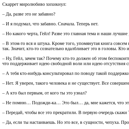
Скаррет миролюбиво хихикнул:
– Да, разве это не забавно?
– И я подумал, что забавно. Сначала. Теперь нет.
– Но какого черта, Гейл! Разве это главная тема и наши лучши
– В этом-то вся и штука. Кроме того, упомянутая книга совсем 
так. Значит, кто-то сознательно вдалбливает это в головы. Кто 
– Ну, Гейл, зачем так? Почему кто-то должен об этом беспокоит
что поддерживает идею свободной воли или идею отсутствия 
– А тебя кто-нибудь консультировал по поводу такой поддержк
– Нет. Я уверен, такого человека и не существует. Все соверше
– А кто был первым, от кого ты это узнал?
– Не помню… Подожди-ка… Это был… да, мне кажется, что эт
– Передай, чтобы все это прекратили. В первую очередь скажи 
– Да, если ты настаиваешь. Но это все, в сущности, чепуха. П