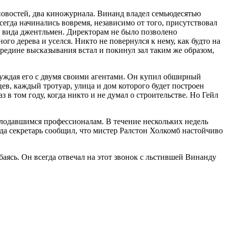
 новостей, два киножурнала. Винанд владел семьюдесятью
егда начинались вовремя, независимо от того, присутствовал
го вида джентльмен. Директорам не было позволено
го дерева и уселся. Никто не повернулся к нему, как будто на
ередине высказывания встал и покинул зал таким же образом,
бсуждая его с двумя своими агентами. Он купил обширный
в, каждый тротуар, улица и дом которого будет построен
в том году, когда никто и не думал о строительстве. Но Гейл
голодавшимся профессионалам. В течение нескольких недель
гда секретарь сообщил, что мистер Ралстон Холкомб настойчиво
аясь. Он всегда отвечал на этот звонок с льстившей Винанду