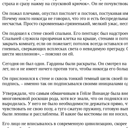
страха и сразу нажму на спусковой крючок». Он не почувствов
Он пожал плечами, опустил пистолет и постоял, постукивая им 
Почему никто никогда не говорил, что
это
и есть беспредельны
несчастья. Просто скромненько-грязненький, мелкий ужас, несп
Он подошел к стене своей спальни. Его пентхаус был надстроен
Спальней служила прозрачная клетка на крыше, стенами и пот
закрыть комнату, если он пожелает; потолок всегда оставался о
гневных, сверкающих всплесках света о невидимую преграду. 
шести миллионов», – пояснял он ей.
Сегодня он был один. Гардины были раскрыты. Он смотрел на го
лет, но и не имеет ничего против того, чтобы никогда его больш
Он прислонился к стене и сквозь тонкий темный шелк своей п
подпись, – именно так он подписывался своими инициалами 
Утверждали, что самым обманчивым в Гейле Винанде была вне
многовековой роскоши рода, хотя все знали, что он поднялся из
выродилась. У него не было необходимости держаться прямо, ч
чувствовать не свою позу, а туго сжатую пружину, готовую вып
были ленивы и расслаблены. И какие бы костюмы он ни носил
Его лицо не вписывалось в современную цивилизацию, скорее 