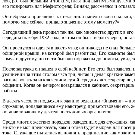
лоб, рот был большим и тонким, глаза под выгнутыми дугами
его позировать для Мефистофеля; Винанд рассмеялся и отказалс
Он небрежно привалился к стеклянной панели своей спальни, ощ
помогло мне сейчас, придало значение этому моменту?»
Сегодняшний день прошел так же, как множество других в его ж
середина октября 1932 года, в этом он был твердо уверен; оста
Он проснулся и оделся в шесть утра; он никогда не спал больше
обширной крыши, на которой был разбит сад. Его комнаты был
кому-то другому, но гости бывали поражены до немоты, увидев
После завтрака он зашел в свой кабинет. Его стол был завале
уединении за этим столом часа три, читая и делая краткие з
расшифровать за исключением сухой, средних лет секретарши, ко
общении. Когда он вечером возвращался в кабинет, секретарша 
работы.
В десять часов он подъехал к зданию редакции «Знамени» – пр
служащие, попадавшиеся ему навстречу, приветствовали его, 
останавливающему деятельность живых организмов.
Среди многих жестких порядков, заведенных для служащих, са
Никто не мог предсказать, какой отдел будет выбран для посещ
тока. Служащие пытались выполнять предписание как можно л