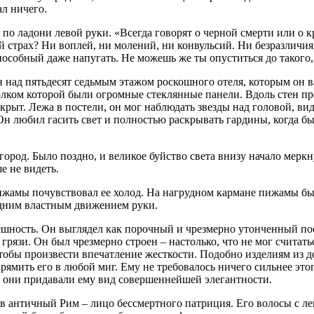
ал ничего.
по ладони левой руки. «Всегда говорят о черной смерти или о кра
й страх? Ни воплей, ни молений, ни конвульсий. Ни безразличи
особный даже напугать. Не можешь же ты опуститься до такого, 
 над пятьдесят седьмым этажом роскошного отеля, которым он вл
олком которой были огромные стеклянные панели. Вдоль стен пр
ткрыт. Лежа в постели, он мог наблюдать звезды над головой, ви
Он любил гасить свет и полностью раскрывать гардины, когда б
род. Было поздно, и великое буйство света внизу начало меркну
е не видеть.
ижамы почувствовал ее холод. На нагрудном кармане пижамы бы
одним властным движением руки.
шность. Он выглядел как порочный и чрезмерно утонченный пос
 грязи. Он был чрезмерно строен – настолько, что не мог считать
тобы произвести впечатление жесткости. Подобно изделиям из д
рямить его в любой миг. Ему не требовалось ничего сильнее это
, они придавали ему вид совершеннейшей элегантности.
в античный Рим – лицо бессмертного патриция. Его волосы с ле