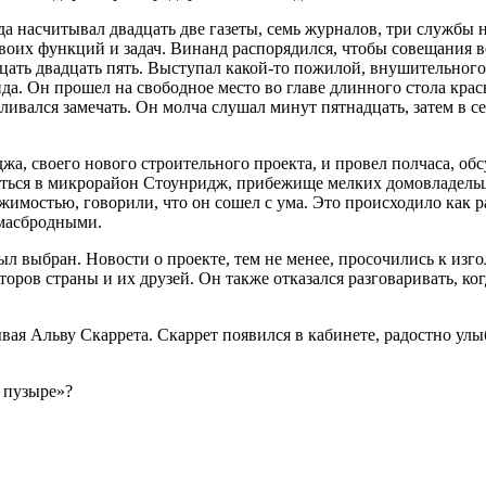
да насчитывал двадцать две газеты, семь журналов, три службы
оих функций и задач. Винанд распорядился, чтобы совещания вс
адцать двадцать пять. Выступал какой-то пожилой, внушительно
. Он прошел на свободное место во главе длинного стола красно
ливался замечать. Он молча слушал минут пятнадцать, затем в с
жа, своего нового строительного проекта, и провел полчаса, о
ться в микрорайон Стоунридж, прибежище мелких домовладельце
мостью, говорили, что он сошел с ума. Это происходило как раз 
умасбродными.
ыл выбран. Новости о проекте, тем не менее, просочились к из
оров страны и их друзей. Он также отказался разговаривать, ко
вая Альву Скаррета. Скаррет появился в кабинете, радостно улыб
м пузыре»?