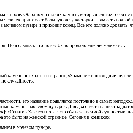
оэма в прозе. Об одном из таких камней, который считает себя 
м человек принимает большую дозу касторки – там есть подробно
в мочевом пузыре и приходит конец. Все это должно доказать, чт
лов. Но я слышал, что потом было продано еще несколько и…
ный камень не сходит со страниц «Знамени» в последние недели. 
 не случайность.
 частности, это название появляется постоянно в самых неподход
стный камень в мочевом пузыре». Дня два спустя на шестнадцато
: «Сенатор Хазлтон полагает себя независимой сущностью, но 
а это было на женской странице. Сегодня в комиксах.
амнем в мочевом пузыре.