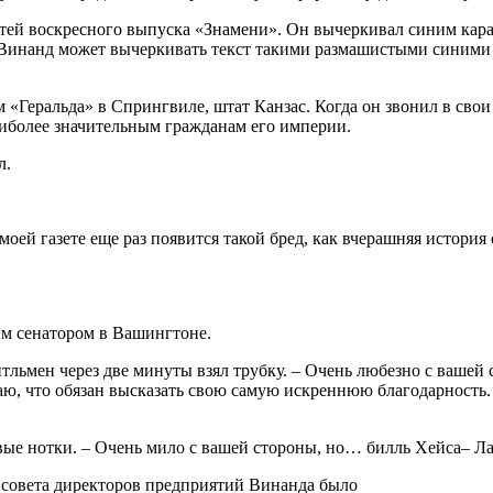
атей воскресного выпуска «Знамени». Он вычеркивал синим кар
 Винанд может вычеркивать текст такими размашистыми синими л
м «Геральда» в Спрингвиле, штат Канзас. Когда он звонил в сво
наиболее значительным гражданам его империи.
л.
оей газете еще раз появится такой бред, как вчерашняя история 
ым сенатором в Вашингтоне.
ентльмен через две минуты взял трубку. – Очень любезно с вашей
аю, что обязан высказать свою самую искреннюю благодарность. 
вые нотки. – Очень мило с вашей стороны, но… билль Хейса– Ла
е совета директоров предприятий Винанда было