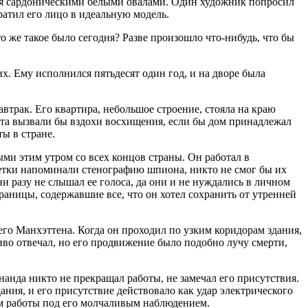
мя сардоническими белыми овалами. Один художник попросил
ратил его лицо в идеальную модель.
о же такое было сегодня? Разве произошло что-нибудь, что бы
х. Ему исполнился пятьдесят один год, и на дворе была
автрак. Его квартира, небольшое строение, стояла на краю
ота вызвали бы вздохи восхищения, если бы дом принадлежал
ы в стране.
ыми этим утром со всех концов страны. Он работал в
метки напоминали стенографию шпиона, никто не смог бы их
ни разу не слышал ее голоса, да они и не нуждались в личном
траницы, содержавшие все, что он хотел сохранить от утренней
го Манхэттена. Когда он проходил по узким коридорам здания,
иво отвечал, но его продвижение было подобно лучу смерти,
нда никто не прекращал работы, не замечал его присутствия.
ания, и его присутствие действовало как удар электрического
м работы под его молчаливым наблюдением.