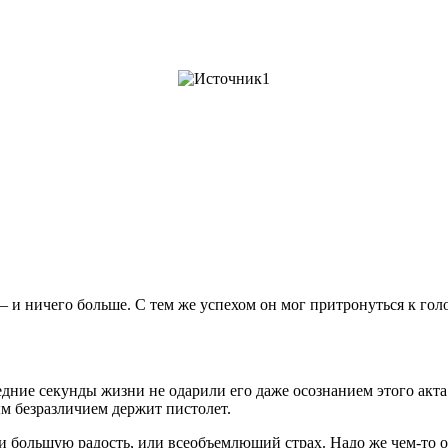
– и ничего больше. С тем же успехом он мог притронуться к го
едние секунды жизни не одарили его даже осознанием этого акта
ым безразличием держит пистолет.
ли большую радость, или всеобъемлющий страх. Надо же чем-то 