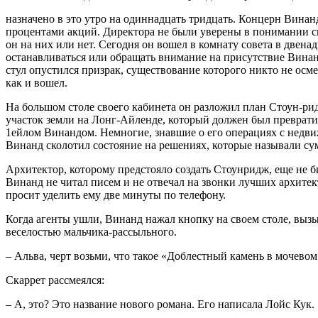
назначено в это утро на одиннадцать тридцать. Концерн Винан
процентами акций. Директора не были уверены в понимании св
он на них или нет. Сегодня он вошел в комнату совета в двен
останавливаться или обращать внимание на присутствие Винанда
стул опустился призрак, существование которого никто не осме
как и вошел.
На большом столе своего кабинета он разложил план Стоун-рид
участок земли на Лонг-Айленде, который должен был преврати
1ейлом Винандом. Немногие, знавшие о его операциях с недвижи
Винанд сколотил состояние на решениях, которые называли с
Архитектор, которому предстояло создать Стоунридж, еще не б
Винанд не читал писем и не отвечал на звонки лучших архитект
просит уделить ему две минуты по телефону.
Когда агенты ушли, Винанд нажал кнопку на своем столе, вызы
веселостью мальчика-рассыльного.
– Альва, черт возьми, что такое «Доблестный камень в мочево
Скаррет рассмеялся:
– А, это? Это название нового романа. Его написала Лойс Кук.