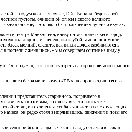
сной, – подумал он, – твоя же, Гейл Винанд, будет серой.
я честной пустоты, очищенной огнем некоего великого
– сказал он себе, – это было бы проявлением дурного вкуса».
адел в центре Манхэттена; внизу он мог видеть весь город.
отянулись гардины из пепельно-голубой замши, они могли
деть блеск молний, следить, как капли дождя разбиваются в
ыл в постели с женщиной. «Мы совершаем соитие на виду у
ть. Он подумал, что готов смотреть на город еще много, много
ла вышита белая монограмма «Г.В.», воспроизводившая его
ледний представитель старинного, погрязшего в
ся физически красивым, казалось, вся его плоть уже
орогой стали, он склонялся, сгибался и заставлял окружающих
го намека, он редко стоял выпрямившись, движения и позы его
гкой сединой были гладко зачесаны назад, обнажая высокий