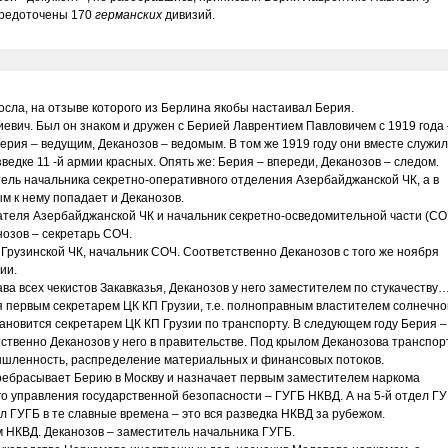
осредоточены 170
германских
дивизий.
осла, на отзыве которого из Берлина якобы настаивал Берия.
иевич. Был он знаком и дружен с Берией Лаврентием Павловичем с 1919 года 
Берия – ведущим, Деканозов – ведомым. В том же 1919 году они вместе служи
зведке 11 -й армии красных. Опять же: Берия – впереди, Деканозов – следом.
тель начальника секретно-оперативного отделения Азербайджанской ЧК, а в
м к нему попадает и Деканозов.
теля Азербайджанской ЧК и начальник секретно-осведомительной части (СО
анозов – секретарь СОЧ.
 Грузинской ЧК, начальник СОЧ. Соответственно Деканозов с того же ноября
ии.
ава всех чекистов Закавказья, Деканозов у него заместителем по стукачеству
я первым секретарем ЦК КП Грузии, т.е. полноправным властителем солнечно
тановится секретарем ЦК КП Грузии по транспорту. В следующем году Берия –
тственно Деканозов у него в правительстве. Под крылом Деканозова транспорт
ышленность, распределение материальных и финансовых потоков.
еребрасывает Берию в Москву и назначает первым заместителем наркома
го управления государственной безопасности – ГУГБ НКВД. А на 5-й отдел Г
л ГУГБ в те славные времена – это вся разведка НКВД за рубежом.
м НКВД. Деканозов – заместитель начальника ГУГБ.