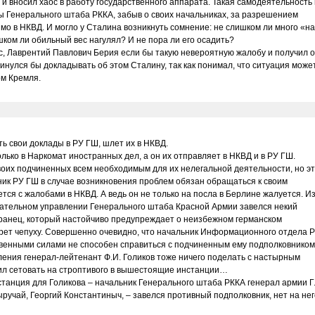
и вносил хаос в работу государственного аппарата. Такая самодеятельность
ы Генерального штаба РККА, забыв о своих начальниках, за разрешением
о в НКВД. И могло у Сталина возникнуть сомнение: не слишком ли много «н
ком ли обильный вес нагулял? И не пора ли его осадить?
, Лаврентий Павлович Берия если бы такую невероятную жалобу и получил о
инулся бы докладывать об этом Сталину, так как понимал, что ситуация може
ом Кремля.
 свои доклады в РУ ГШ, шлет их в НКВД.
лько в Наркомат иностранных дел, а он их отправляет в НКВД и в РУ ГШ.
оих подчиненных всем необходимым для их нелегальной деятельности, но э
ик РУ ГШ в случае возникновения проблем обязан обращаться к своим
тся с жалобами в НКВД. А ведь он не только на посла в Берлине жалуется. И
вательном управлении Генерального штаба Красной Армии завелся некий
анец, который настойчиво предупреждает о неизбежном германском
порет чепуху. Совершенно очевидно, что начальник Информационного отдела 
венными силами не способен справиться с подчиненным ему подполковником
ения генерал-лейтенант Ф.И. Голиков тоже ничего поделать с настырным
ил сетовать на строптивого в вышестоящие инстанции…
анция для Голикова – начальник Генерального штаба РККА генерал армии Г.
выручай, Георгий Константиныч, – завелся противный подполковник, нет на нег