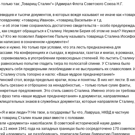
 только так: „Товарищ Сталин“» (Адмирал Флота Советского Союза Н.Г.
евидцев и тысячи документов, в которых вождя называют не иначе как «това
псевдониму: «товарищ Иванов», «товарищ Васильев» и т.д.
 и об этом тоже сохранилось достаточно свидетельств – особо предупрежда
, как следует обращаться к Сталину. Неужели Берия об этом не знал? Неуже
ть? Кто же позволил Лаврентию Палычу называть товарища Сталина Иосифо
к написано в означенном «документе»!
но и нужно. Но только при условии, что эта лесть предназначена для
сами. На конференциях и съездах, в журналах, газетах и книгах, в романах,
й соревновались в употреблении превосходных степеней. Но льстить Сталину
 равносильно попытке гладить тигра по полосатой спинке. У Сталина было
окружать себя придворными лизоблюдами и не выслушивать их славословия. 
ь Сталину столь топорно и нагло: «Ваше мудрое предначертание!»
инский стол, всегда предельно кратки, ясны и понятны. В них нет лести. В ни
ы быть срезано и отброшено за ненадобностью, – только голые сухие факты,
онкретные предложения. Это стиль самого Сталина. Именно этого он требов
х фраз типа «ваши мудрые предначертания» в документах, направляемых
склицательных знаков в служебных документах, которые направляли Сталину,
 «Я и мои люди»?! Не твои, а государевы! Ты что, Лавруша, НКВД в частную
а товарищ Сталин языки рвал вместе с головами.
ели «документа» наколбасили. В советской исторической науке давно
а 21 июня 1941 года на западных границах было сосредоточено 170
советск
 сей «документ», не разобравшись, приписали Берии Лаврентию Павловичу