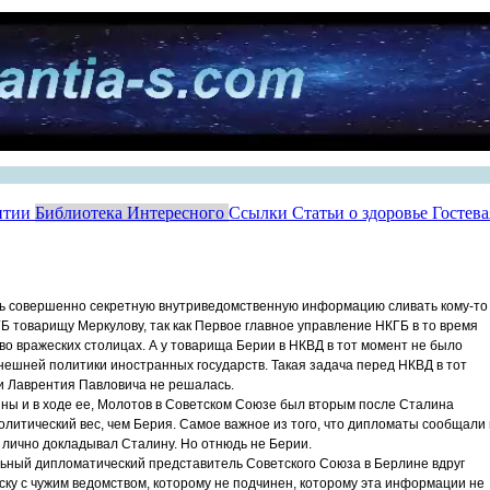
нтии
Библиотека Интересного
Ссылки
Статьи о здоровье
Гостев
сь совершенно секретную внутриведомственную информацию сливать кому-то
ГБ товарищу Меркулову, так как Первое главное управление НКГБ в то время
во вражеских столицах. А у товарища Берии в НКВД в тот момент не было
нешней политики иностранных государств. Такая задача перед НКВД в тот
и Лаврентия Павловича не решалась.
ойны и в ходе ее, Молотов в Советском Союзе был вторым после Сталина
олитический вес, чем Берия. Самое важное из того, что дипломаты сообщали 
лично докладывал Сталину. Но отнюдь не Берии.
ьный дипломатический представитель Советского Союза в Берлине вдруг
ску с чужим ведомством, которому не подчинен, которому эта информации не