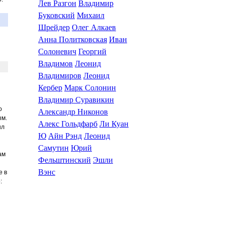
Лев Разгон
Владимир
Буковский
Михаил
Шрейдер
Олег Алкаев
Анна Политковская
Иван
Солоневич
Георгий
Владимов
Леонид
Владимиров
Леонид
Кербер
Марк Солонин
Владимир Суравикин
о
Александр Никонов
ым.
Алекс Гольдфарб
Ли Куан
ыл
Ю
Айн Рэнд
Леонид
Самутин
Юрий
ам
Фельштинский
Эшли
Вэнс
е в
:
Библиотека эзотерики