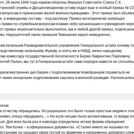
ент. 26 июля 1940 года нарком обороны Маршал Советского Союза С.К.
утренней службы и Дисциплинарному уставу издал еще и особый приказ № 2
 вопросам и принесения жалоб военнослужащими». Этот приказ был объявл
, а командному составу – под расписку. Приказ категорически запрещал
Армии по служебным вопросам в какие-либо организации и учреждения чере
от приказ неукоснительно выполнялся, как и любой другой приказ, подписан
о. Нарушителей своих приказов Тимошенко карал немедленно,
етам начальник Разведывательного управления Генерального штаба почему-т
редственному начальнику Жукову, а опять же в НКВД, лично народному
ому комиссару государственной безопасности Берии Лаврентию Павловичу,
рентий Палыч, мы тут в Генеральном штабе сами порядок навести не способны
нарком внутренних дел Берия с подполковником Новобранцем справиться не
от какие нехорошие подполковники зашлись в военной разведке. Распоясались
ногом.
и и отчеству обращались. Но разрешено это было только простым людям и тол
нович, спешу обрадовать…» Но если письмо было коллективным, то вождя по
ьзя. Для всех была раз и навсегда определена четкая форма обращения:
ел. Тем более – в официальных документах. «Сталин никого не называл по
обстановке он называл своих гостей по фамилии и непременно добавлял слов