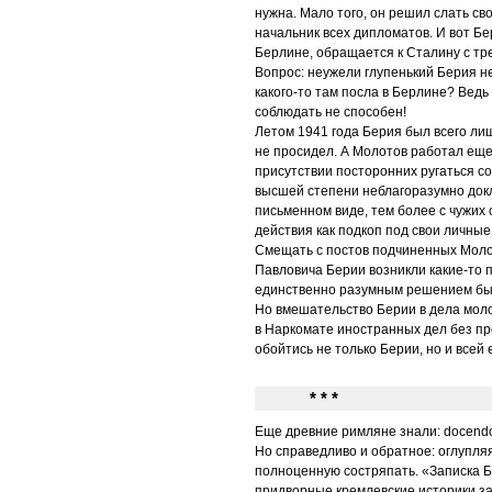
нужна. Мало того, он решил слать св
начальник всех дипломатов. И вот Б
Берлине, обращается к Сталину с тр
Вопрос: неужели глупенький Берия не
какого-то там посла в Берлине? Ведь
соблюдать не способен!
Летом 1941 года Берия был всего ли
не просидел. А Молотов работал еще 
присутствии посторонних ругаться со
высшей степени неблагоразумно докл
письменном виде, тем более с чужих
действия как подкоп под свои личны
Смещать с постов подчиненных Молот
Павловича Берии возникли какие-то 
единственно разумным решением был
Но вмешательство Берии в дела моло
в Наркомате иностранных дел без пр
обойтись не только Берии, но и всей 
* * *
Еще древние римляне знали: docendo 
Но справедливо и обратное: оглупля
полноценную состряпать. «Записка Б
придворные кремлевские историки за