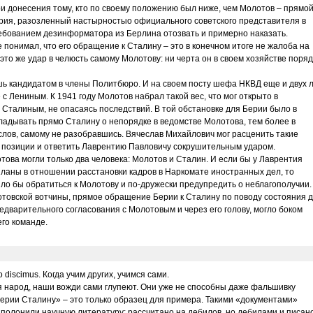
ои донесения тому, кто по своему положению был ниже, чем Молотов – прямо
ерия, разозленный настырностыо официального советского представителя в
ебованием дезинформатора из Берлина отозвать и примерно наказать.
 понимал, что его обращение к Сталину – это в конечном итоге не жалоба на
 это же удар в челюсть самому Молотову: ни черта он в своем хозяйстве поряд
шь кандидатом в члены Политбюро. И на своем посту шефа НКВД еще и двух 
с Лениным. К 1941 году Молотов набрал такой вес, что мог открыто в
 Сталиным, не опасаясь последствий. В той обстановке для Берии было в
адывать прямо Сталину о непорядке в ведомстве Молотова, тем более в
 слов, самому не разобравшись. Вячеслав Михайлович мог расценить такие
е позиции и ответить Лаврентию Павловичу сокрушительным ударом.
ова могли только два человека: Молотов и Сталин. И если бы у Лаврентия
планы в отношении расстановки кадров в Наркомате иностранных дел, то
о бы обратиться к Молотову и по-дружески предупредить о неблагополучии.
товской вотчины, прямое обращение Берии к Сталину по поводу состояния 
едварительного согласования с Молотовым и через его голову, могло боком
его команде.
discimus. Когда учим других, учимся сами.
я народ, наши вожди сами глупеют. Они уже не способны даже фальшивку
ерии Сталину» – это только образец для примера. Такими «документами»
полонили научную литературу: рассчитано на дебилов, но дебилами и писано