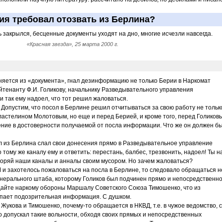
рия требовал отозвать из Берлина?
 закрылся, бесценные документы уходят на дно, многие исчезли навсегда.
«Красная звезда», 25 марта 2000 г.
сняется из «документа», гнал дезинформацию не только Берии в Наркомат
ейтенанту Ф.И. Голикову, начальнику Разведывательного управления
 так ему надоел, что тот решил жаловаться.
. Допустим, что посол в Берлине решил отчитываться за свою работу не тольк
стелином Молотовым, но еще и перед Берией, и кроме того, перед Голиков
ение в достоверности получаемой от посла информации. Что же он должен б
л из Берлина слал свои донесения прямо в Разведывательное управление
 тому же каналу ему и ответить: перестань, балбес, трезвонить, надоел! Ты н
асоряй наши каналы и анналы своим мусором. Но зачем жаловаться?
 и захотелось пожаловаться на посла в Берлине, то следовало обращаться н
Генерального штаба, которому Голиков был подчинен прямо и непосредственно
дайте наркому обороны Маршалу Советского Союза Тимошенко, что из
пает подозрительная информация. С душком.
 Жукова и Тимошенко, почему-то обращается в НКВД, т.е. в чужое ведомство, с
то допускал такие вольности, обходя своих прямых и непосредственных