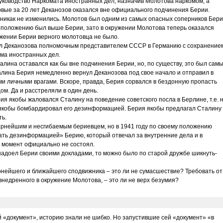
руководство Наркомата иностранных дел, назначив Молотова наркомом, а
рвые за 20 лет Деканозов оказался вне официального подчинения Берии.
 никак не изменились. Молотов был одним из самых опасных соперников Бери
у положению был выше Берии, зато в окружении Молотова теперь оказался
ужении Берии верного молотовца не было.
ил Деканозова полномочным представителем СССР в Германию с сохранение
ома иностранных дел.
лина оставался как бы вне подчинения Берии, но, по существу, это был сам
лина Берия немедленно вернул Деканозова под свое начало и отправил в
ми личными врагами. Вскоре, правда, Берия сорвался в бездонную пропасть
ом. Да и расстреляли в один день.
рия якобы жаловался Сталину на поведение советского посла в Берлине, т.е. 
й якобы бомбардировал его дезинформацией. Берия якобы предлагал Сталину
ть.
вернейшим и несгибаемым бериевцем, но в 1941 году по своему положению
ать дезинформацией» Берию, который отвечал за внутренние дела и в
т момент официально не состоял.
надоел Берии своими докладами, то можно было по старой дружбе шикнуть-
рнейшего и ближайшего сподвижника – это ли не сумасшествие? Требовать от
внедренного в окружение Молотова, – это ли не верх безумия?
й «документ», историю знали не шибко. Но запустившие сей «документ» «в