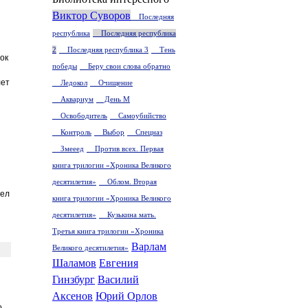
й
Виктор Суворов
Последняя
республика
Последняя республика
2
Последняя республика 3
Тень
ок
победы
Беру свои слова обратно
лет
Ледокол
Очищение
Аквариум
День М
Освободитель
Самоубийство
Контроль
Выбор
Спецназ
Змееед
Против всех. Первая
книга трилогии «Хроника Великого
десятилетия»
Облом. Вторая
дел
книга трилогии «Хроника Великого
десятилетия»
Кузькина мать.
Третья книга трилогии «Хроника
Варлам
Великого десятилетия»
Шаламов
Евгения
Гинзбург
Василий
Аксенов
Юрий Орлов
.