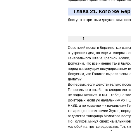
Глава 21. Кого же Бе
Доступ к секретным документам вновь
1
Советский посол в Берлине, как выя
внутренних дел, но еще и генерал-л
Генерального штаба Красной Армии, и
Допустим, что все именно так и было
перед всемогущим полудержавным вла
Допустим, что Голиков выразил сомн
делать?
Во-первых, если действительно посо
Генерального штаба, то следовало по
не подчиняешься, а мы – тебе, не з
Во-вторых, если уж начальнику РУ ГШ
НКВД, а по команде – к начальнику 
товарищ генерал армии Жуков, пере
ведомства товарища Молотова посту
Но Голиков, минуя своих начальников
жалобой на третье ведомство. Тот, к