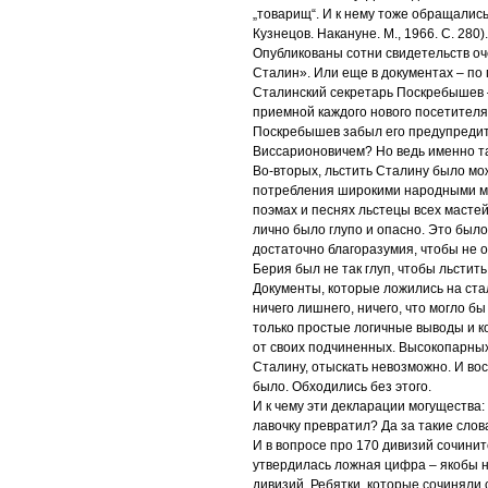
„товарищ“. И к нему тоже обращались
Кузнецов. Накануне. М., 1966. С. 280).
Опубликованы сотни свидетельств оч
Сталин». Или еще в документах – по 
Сталинский секретарь Поскребышев –
приемной каждого нового посетителя
Поскребышев забыл его предупреди
Виссарионовичем? Но ведь именно та
Во-вторых, льстить Сталину было мож
потребления широкими народными мас
поэмах и песнях льстецы всех масте
лично было глупо и опасно. Это было
достаточно благоразумия, чтобы не 
Берия был не так глуп, чтобы льстит
Документы, которые ложились на стал
ничего лишнего, ничего, что могло б
только простые логичные выводы и к
от своих подчиненных. Высокопарны
Сталину, отыскать невозможно. И во
было. Обходились без этого.
И к чему эти декларации могущества:
лавочку превратил? Да за такие слов
И в вопросе про 170 дивизий сочинит
утвердилась ложная цифра – якобы н
дивизий. Ребятки, которые сочиняли