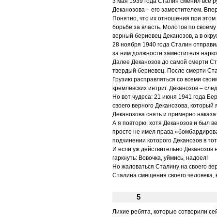
3 мая 1939 года Сталин сменил все 
Деканозова – его заместителем. Впе
Понятно, что их отношения при этом
борьбе за власть. Молотов по своем
верный бериевец Деканозов, а в окр
28 ноября 1940 года Сталин отправ
за ним должности заместителя нарк
Далее Деканозов до самой смерти Ста
твердый бериевец. После смерти Ста
Грузию расправляться со всеми свои
кремлевских интриг. Деканозов – след
Но вот чудеса: 21 июня 1941 года Бе
своего верного Деканозова, которы
Деканозова снять и примерно наказа
А я повторю: хотя Деканозов и был 
просто не имел права «бомбардиров
подчинении которого Деканозов в то
И если уж действительно Деканозов 
гаркнуть: Вовочка, уймись, надоел!
Но жаловаться Сталину на своего ве
Сталина смещения своего человека, 
5
Лихие ребята, которые сотворили се