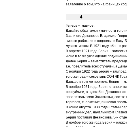
заявление о том, что на границах с
4
Теперь – главное.
Давайте обратимся к личности того п
Звали его Деканозов Владимир Георг
вместе работали в подполье в Баку. 
мусаватистам. В 1921 году оба – в ра
В апреле 1921 года Берия – замести
июне в то же учреждение подчиненны
Далее Берия – заместитель председа
т.е. повелитель всех стукачей, а Дек
С ноября 1922 года Берия – зампред
того же года – секретарь СОЧ ЧК Груз
Дальше в том же порядке: Берия – гл
В ноябре 1931 года Берия становитс
республики, а в декабре Деканозов с
повелитель всего Закавказья, соотве
торговля, снабжение, пищевая пром
В конце августа 1938 года Сталин п
внутренних дел, начальником Главно
Берия поставил Деканозова. 5-й отде
В ноябре того же года Берия – нарко