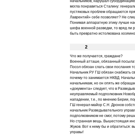
начальников, нарушал субординацию 
могла понравиться Сталину: генерал
пустяковых проблем обращаются прям
Лаврентий» себе позволяет? Не слиш
Понимая аппаратную этику лучше нас
шефа военной разведки, то вряд ли р
быть превратно истолкована хозяин
2
Что же получается, граждане?
Военный атташе, обязанный посылать
Посол обязан слать свои послания то
Начальник РУ ГШ обязан снабжать св
почему-то занимается НКВД. Начальн
начальникам, но он опять же обращае
«документа» следует, что в Разведы
неуправляемый подполковник Новобр
нападении, т.е., по мнению Берии, 
ГШ генерал-майор С.Н. Дронов собст
начальник Разведывательного управл
подполковником не смог, потому реш
Но странная вещь. Вышестоящая инст
Жуков. Вот к нему бы и обратиться: 
управы!