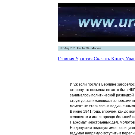
07 Aug 2026 Fri 14:28 - Москва
Главная
Урантия
Скачать Книгу Ура
И уж если послу в Берлине загорело
сторону, то посылал ее хотя бы в НК
занималось политической разведкой 
структур, занимавшихся вопросами в
момент не ставилась и подчиненным
В июне 1941 года, впрочем, как до в
человеком и имел гораздо больший п
Наркомат иностранных дел, Молотов 
Но допустим недопустимое: официал
вздумал напрямую вступить в перепи