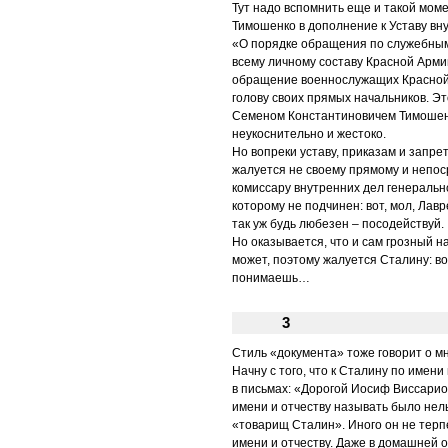
Тут надо вспомнить еще и такой мом
Тимошенко в дополнение к Уставу вн
«О порядке обращения по служебным
всему личному составу Красной Армии
обращение военнослужащих Красной 
голову своих прямых начальников. Эт
Семеном Константиновичем Тимошенк
неукоснительно и жестоко.
Но вопреки уставу, приказам и запр
жалуется не своему прямому и непос
комиссару внутренних дел генеральн
которому не подчинен: вот, мол, Лав
так уж будь любезен – посодействуй.
Но оказывается, что и сам грозный 
может, поэтому жалуется Сталину: в
понимаешь…
3
Стиль «документа» тоже говорит о м
Начну с того, что к Сталину по имен
в письмах: «Дорогой Иосиф Виссарио
имени и отчеству называть было нел
«товарищ Сталин». Иного он не терп
имени и отчеству. Даже в домашней 