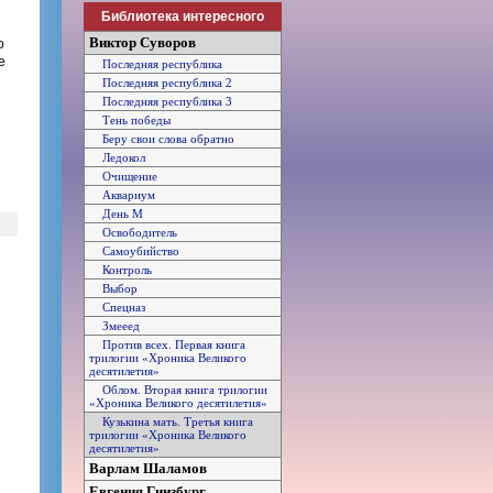
Библиотека интересного
Виктор Суворов
о
е
Последняя республика
Последняя республика 2
Последняя республика 3
Тень победы
Беру свои слова обратно
Ледокол
Очищение
Аквариум
День М
Освободитель
Самоубийство
Контроль
Выбор
Спецназ
Змееед
Против всех. Первая книга
трилогии «Хроника Великого
десятилетия»
Облом. Вторая книга трилогии
«Хроника Великого десятилетия»
Кузькина мать. Третья книга
трилогии «Хроника Великого
десятилетия»
Варлам Шаламов
Евгения Гинзбург