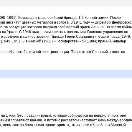
1991). Комиссар в кавалерийской бригаде 1-й Конной армии. После
ий институт цветных металлов и золота. В 1941 году — директор Днепровско
, за эвакуацию которого получил свой первый орден Ленина. Во время войн
 на Урале. С 1946 года — заместитель начальника Главного управления по
тр среднего машиностроения. Трижды Герой Социалистического Труда (1949,
 (1949, 1951), Ленинской (1980) и Государственной (1984) премий, кавалер
 Чернобыльской атомной электростанции. После этого Славский вышел на
 на 1 мая. Это праздник ведьм, которые собираются на неприступной горе
атаны и справляют шабаш. А потом с рассветом наступает День международн
, день смотра боевых сил пролетариата, готовности к борьбе и к Мировой