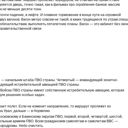
 с автоматами. Маршал пробегает коридором, не отвечая на приветствия.
яется дверь, точно такая, как в фильмах про ограбления банков: массив
ак не меньше десяти тонн.
очти падение, в лифте. И плавное торможение в конце пути на огромной
 двух вагонов. Вагон метро совсем не такой, в каких трудящиеся по утрам спеш
 обязательствам, выполнять пятилетние планы. Вагон — это кабинет без окон
 правительственной связи.
й — начальник штаба ПВО страны. Четвертый — командующий зенитно-
ндующий истребительной авиацией ПВО страны.
С. Войска ПВО страны имеют собственную истребительную авиацию, которая
для решения особых задач.
ает полет. Если не изменит направление, то маршрут проляжет из
на Урал, дальше — в Норвегию.
сковскому и Бакинскому округам ПВО, первой, второй, четвертой, шестой,
дельным армиям ПВО. Всем гражданским самолетам и самолетам ВВС —
эродромы. Небо очистить.