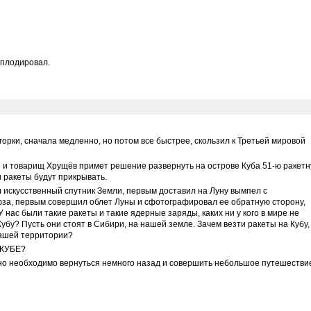
аплодировал.
горки, сначала медленно, но потом все быстрее, скользил к Третьей мировой
 и товарищ Хрущёв примет решение развернуть на острове Куба 51-ю ракет
и ракеты будут прикрывать.
 искусственный спутник Земли, первым доставил на Луну вымпел с
за, первым совершил облет Луны и сфотографировал ее обратную сторону,
У нас были такие ракеты и такие ядерные заряды, каких ни у кого в мире не
убу? Пусть они стоят в Сибири, на нашей земле. Зачем везти ракеты на Кубу,
нашей территории?
 КУБЕ?
но необходимо вернуться немного назад и совершить небольшое путешестви