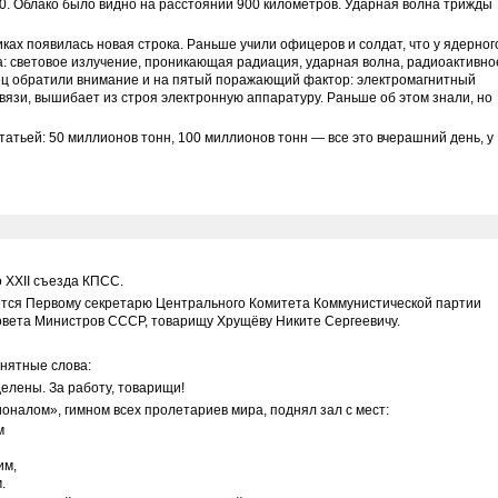
0. Облако было видно на расстоянии 900 километров. Ударная волна трижды
иках появилась новая строка. Раньше учили офицеров и солдат, что у ядерног
 световое излучение, проникающая радиация, ударная волна, радиоактивно
ец обратили внимание и на пятый поражающий фактор: электромагнитный
вязи, вышибает из строя электронную аппаратуру. Раньше об этом знали, но
татьей: 50 миллионов тонн, 100 миллионов тонн — все это вчерашний день, у
 XXII съезда КПСС.
тся Первому секретарю Центрального Комитета Коммунистической партии
вета Министров СССР, товарищу Хрущёву Никите Сергеевичу.
онятные слова:
елены. За работу, товарищи!
налом», гимном всех пролетариев мира, поднял зал с мест:
м
им,
.