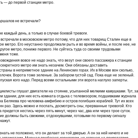
уть — до первой станции метро.
маршалов не встречали?
е каждый день, а только в случае боевой тревоги.
встречали в московском метро потому, что для них товарищ Сталин еще в
ое метро. Его неустанно продолжали рыть и во время войны, и после нее, не
 другое метро, пониже первого. Не суйтесь туда со своими трудовыми
 меня тоже.
вождения вовсе не надо знать, что везут они своего пассажира к станции
 секретного метро им знать незачем. Они обязаны доставить
раны в неприметное здание на Ленинских горах. Их в Москве вон сколько,
лочек. Ворота тоже зеленые. За забором густой сад. Пока еще не зеленый.
пуская кого надо. Перед всеми остальными эти ворота наглухо заперты.
клисты глушат двигатели на стоянке, усыпанной мелкими камушками. Тут, з
м здании, для них есть комната отдыха с телевизором, подшивками журнала
ра Беляева про человека-амфибию и остров погибших кораблей. Тут их всех
н раз. Здесь можно и поспать, досмотреть сны, прерванные тревогой. Кто
а придется нестись через пять минут, через час, два или через трое суток.
ие должны быть свежими, отдохнувшими, готовыми по первому сигналу
кажут.
ать не положено, что он делает за той дверью. А он за ней ничего и не