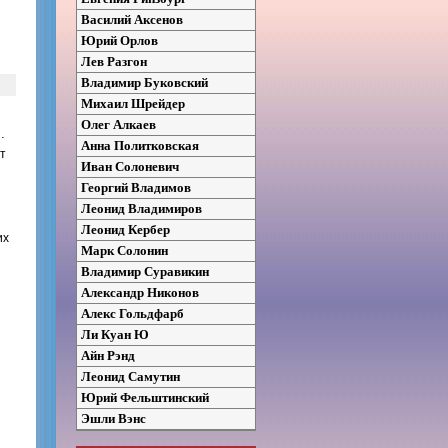
Василий Аксенов
Юрий Орлов
Лев Разгон
Владимир Буковский
Михаил Шрейдер
Олег Алкаев
…
Анна Политковская
т
Иван Солоневич
Георгий Владимов
Леонид Владимиров
Леонид Кербер
их
Марк Солонин
Владимир Суравикин
Александр Никонов
Алекс Гольдфарб
Ли Куан Ю
Айн Рэнд
Леонид Самутин
Юрий Фельштинский
Эшли Вэнс