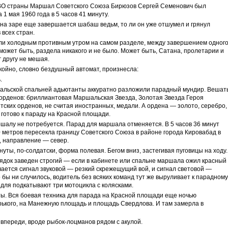
О страны Маршал Советского Союза Бирюзов Сергей Семенович был
1 мая 1960 года в 5 часов 41 минуту.
ли на заре еще завершается шабаш ведьм, то ли он уже отшумел и грянул
всех стран.
ли холодным противным утром на самом разделе, между завершением одног
может быть, раздела никакого и не было. Может быть, Сатана, пролетарии и
 другу не мешая.
койно, словно бездушный автомат, произнесла:
.
шальской спальней адьютанты аккуратно разложили парадный мундир. Вешат
 орденов: бриллиантовая Маршальская Звезда, Золотая Звезда Героя
тских орденов, не считая иностранных, медали. А ордена — золото, серебро,
е готово к параду на Красной площади.
шалу не потребуется. Парад для маршала отменяется. В 5 часов 36 минут
 метров пересекла границу Советского Союза в районе города Кировабад в
ч, направление — север.
ты, по-солдатски, форма полевая. Бегом вниз, застегивая пуговицы на ходу.
рядок заведен строгий — если в кабинете или спальне маршала ожил красный
ается сигнал звуковой — резкий скрежещущий вой, и сигнал световой —
 бы ни случилось, водитель без всяких команд тут же выруливает к парадному
едля подкатывают три мотоцикла с колясками.
уты. Вся боевая техника для парада на Красной площади еще ночью
рького, на Манежную площадь и площадь Свердлова. И там замерла в
впереди, вроде рыбок-лоцманов рядом с акулой.