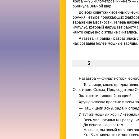
яруса — 95 километров, нижнего — 7
обогнула Земной шар.
Во всех советских военных учебн
оружия четыре поражающих фактора:
заражение местности. Теперь након
импульс, который нарушает работу с
как-то серьезно с этим не считались.
А газета «Правда» разразилась с
нас созданы более мощные заряды.
5
Назавтра — финал исторического
— Товарищи, слово предоставляе
Советского Союза, Председателю Со
Зал ответил мощной овацией.
Хрущёв сказал простые и всем п
— Наши цели ясны, задачи опред
И тут же мощный хор «Интернацио
Весь мир насилья мы разруши
До основанья, а затем
Мы наш, мы новый мир постро
Кто был ничем, тот станет всем