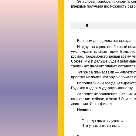
Эти слова приобрели какой-то со
впервые получила возможность разр
6
Вечером для делегатов съезда —
И вдруг на сцене необычный ном
умопомрачительные трюки. Ведь это 
космос, продемонстрировав всему ми
Союзе. Мы и дальше будем флагмано
тропинках далеких планет останутся
Тут же за гимнастами — куплети
простая мелодия, которую обожает ст
Исполняли они всегда четырехст
Рудаков выдавал ударную концовку.
Зал ждет их появления. Без них к
оживление: сейчас отмочат! Они спе
движения. И вот финал.
Нечаев
:
Господа должны учесть,
Что у нас ракеты есть.