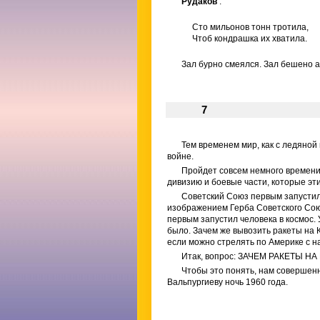
Рудаков
:
Сто мильонов тонн тротила,
Чтоб кондрашка их хватила.
Зал бурно смеялся. Зал бешено 
7
Тем временем мир, как с ледяной 
войне.
Пройдет совсем немного времени
дивизию и боевые части, которые эт
Советский Союз первым запустил
изображением Герба Советского Сою
первым запустил человека в космос. 
было. Зачем же вывозить ракеты на К
если можно стрелять по Америке с 
Итак, вопрос: ЗАЧЕМ РАКЕТЫ НА
Чтобы это понять, нам совершен
Вальпургиеву ночь 1960 года.