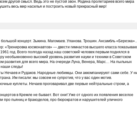
всем другой смысл. Ведь это не пустой звон. Родина пролетариев всего мира
ушить весь мир насилья и построить новый прекрасный мир!
 большой концерт. Зыкина. Магомаев. Уланова. Трошин. Ансамбль «Березка»
ер: «Тренировка космонавтов» — двести гимнастов высшего класса показываю
1961 год. Всего полгода назад наш советский человек первым поднялся в
ру необыкновенно высокий уровень развития науки и техники в Советском
м развития для всего мира. На очереди Луна, Венера, Марс… На пыльных
 наши следы!
сты Нечаев и Рудаков. Народные любимцы. Они аккомпанируют сами себе. У н
рана. Им писали: мы совсем не супротив, что у вас один мотив.
рочные куплеты. Нечаев проговаривал две первые нейтральные строки, а
онцертов в Кремле не бывает. Вот они! Уже от одного их появления веселое
ли про пьяниц и бракоделов, про бюрократов и нарушителей уличного