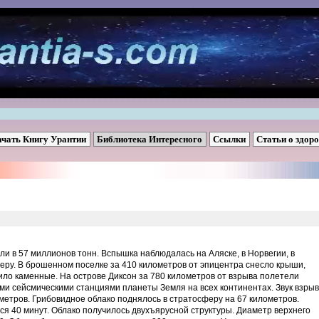
ачать Книгу Урантии
Библиотека Интересного
Ссылки
Статьи о здор
ли в 57 миллионов тонн. Вспышка наблюдалась на Аляске, в Норвегии, в
веру. В брошенном поселке за 410 километров от эпицентра снесло крыши,
ло каменные. На острове Диксон за 780 километров от взрыва полетели
ми сейсмическими станциями планеты Земля на всех континентах. Звук взры
етров. Грибовидное облако поднялось в стратосферу на 67 километров.
я 40 минут. Облако получилось двухъярусной структуры. Диаметр верхнего