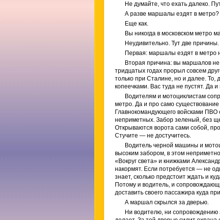
Не думайте, что ехать далеко. П
А разве маршалы ездят в метро?
Еще как.
Вы никогда в московском метро 
Неудивительно. Тут две причины.
Первая: маршалы ездят в метро н
Вторая причина: вы маршалов не 
тридцатых годах прорыл совсем друг
только при Сталине, но и далее. То,
копеечками. Вас туда не пустят. Да и
Водителям и мотоциклистам сопро
метро. Да и про само существование
Главнокомандующего войсками ПВО ст
неприметных. Забор зеленый, без ще
Открываются ворота сами собой, про
Стучите — не достучитесь.
Водитель черной машины и мотоци
высоким забором, в этом неприметно
«Вокруг света» и книжками Александ
накормят. Если потребуется — не оди
знает, сколько предстоит ждать и куд
Потому и водитель, и сопровождающ
доставить своего пассажира куда при
А маршал скрылся за дверью.
Ни водителю, ни сопровождению зн