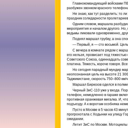
Главнокомандующий войсками ПВ
разбужен звонком красного телефона 
Не знаю, как тут разделить: то 
праздник солидарности пролетариев 
Одним словом, маршала разбуди
мероприятия и началом другого. Но, 
ведьмы ликовали одновременно, друг
Поднял маршал трубку, а она спо
— Первый, я — сто восьмой. Цель
С вечера в комнате рядом с мар
его нельзя, провисает под тяжестью
Советского Союза, одиннадцать сове
платина. Тяжесть, короче говоря. Вс
Но сегодня парадный мундир мар
неопознанная цель на высоте 21 300
Таджикистане, скорость 750–800 км/
Маршал Бирюзов оделся в полмину
Черный ЗиС-110 уже у входа. По
телефон, немедленно в гараже включ
противная оранжевая мигалка. И, что
подъезду. А к воротам особняка нем
Пусто в Москве в 5 часов 43 мин
прогрохотала с Ходынки на улицу Го
ожидании.
Летит ЗиС по Москве. Мотоциклы 