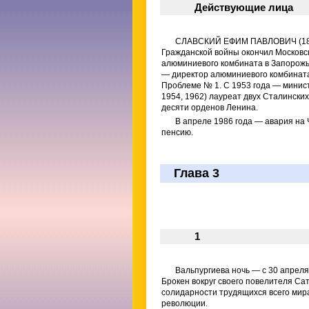
Действующие лица
СЛАВСКИЙ ЕФИМ ПАВЛОВИЧ (1898–
Гражданской войны окончил Московск
алюминиевого комбината в Запорожье
— директор алюминиевого комбината
Проблеме № 1. С 1953 года — минис
1954, 1962) лауреат двух Сталинских
десяти орденов Ленина.
В апреле 1986 года — авария на
пенсию.
Глава 3
1
Вальпургиева ночь — с 30 апреля
Брокен вокруг своего повелителя С
солидарности трудящихся всего мира
революции.