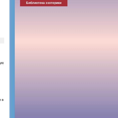
Библиотека эзотерики
ную
е в