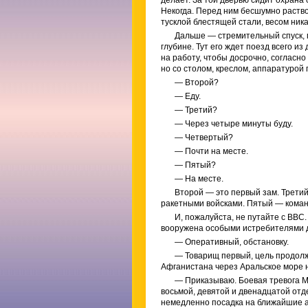
делает. За той дверью сидит охрана
Некогда. Перед ним бесшумно раствор
тусклой блестящей стали, весом ник
Дальше — стремительный спуск, п
глубине. Тут его ждет поезд всего из
на работу, чтобы досрочно, согласно
но со столом, креслом, аппаратурой
— Второй?
— Еду.
— Третий?
— Через четыре минуты буду.
— Четвертый?
— Почти на месте.
— Пятый?
— На месте.
Второй — это первый зам. Трети
ракетными войсками. Пятый — кома
И, пожалуйста, не путайте с ВВ
вооружена особыми истребителями 
— Оперативный, обстановку.
— Товарищ первый, цель продолж
Афганистана через Аральское море 
— Приказываю. Боевая тревога Мо
восьмой, девятой и двенадцатой от
немедленно посадка на ближайшие а