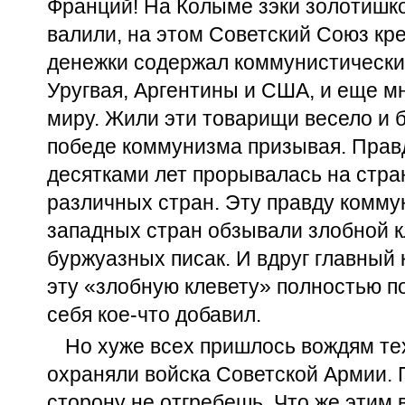
Франций! На Колыме зэки золотишко
валили, на этом Советский Союз кре
денежки содержал коммунистически
Уругвая, Аргентины и США, и еще мн
миру. Жили эти товарищи весело и б
победе коммунизма призывая. Прав
десятками лет прорывалась на стра
различных стран. Эту правду комму
западных стран обзывали злобной 
буржуазных писак. И вдруг главный
эту «злобную клевету» полностью по
себя кое-что добавил.
Но хуже всех пришлось вождям тех
охраняли войска Советской Армии. 
сторону не отгребешь. Что же этим