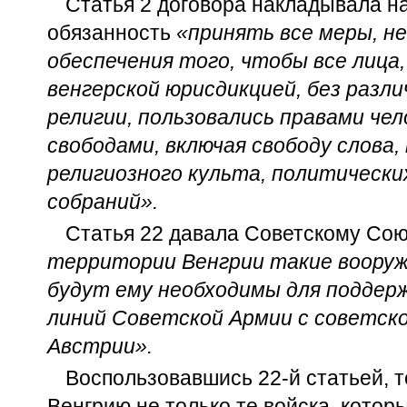
Статья 2 договора накладывала н
обязанность
«принять все меры, н
обеспечения того, чтобы все лица
венгерской юрисдикцией, без различ
религии, пользовались правами че
свободами, включая свободу слова,
религиозного культа, политически
собраний».
Статья 22 давала Советскому Со
территории Венгрии такие воору
будут ему необходимы для поддер
линий Советской Армии с советско
Австрии».
Воспользовавшись 22-й статьей, 
Венгрию не только те войска, кото