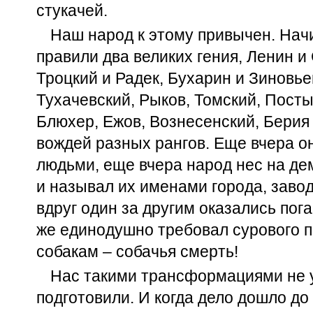
стукачей.
Наш народ к этому привычен. Начи
правили два великих гения, Ленин и 
Троцкий и Радек, Бухарин и Зиновье
Тухачевский, Рыков, Томский, Посты
Блюхер, Ежов, Вознесенский, Берия
вождей разных рангов. Еще вчера о
людьми, еще вчера народ нес на де
и называл их именами города, завод
вдруг один за другим оказались пог
же единодушно требовал сурового п
собакам – собачья смерть!
Нас такими трансформациями не у
подготовили. И когда дело дошло д