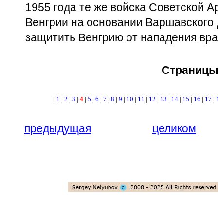
1955 года те же войска Советской А
Венгрии на основании Варшавского 
защитить Венгрию от нападения вра
Страниц
[
1
|
2
|
3
|
4
|
5
|
6
|
7
|
8
|
9
|
10
|
11
|
12
|
13
|
14
|
15
|
16
|
17
|
предыдущая
целиком