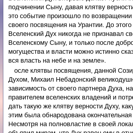
подчинении Сыну, давая клятву верност
это событие произошло по возвращении
своего посвящения на Урантии. До этог
Вселенский Дух никогда не признавал с
Вселенскому Сыну, и только после добр
могущества и власти можно истинно сказ
вся власть на небе и на земле».
осле клятвы посвящения, данной Соз
Духом, Михаил Небадонский великодушн
зависимость от своего партнера Духа, н
правителем вселенских владений и потр
дать такую же клятву верности Духу, ка
этим была обнародована окончательная
Несмотря на полновластие в своей лока
объявил мирам, что Дух равен ему в от