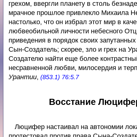
грехом, ввергли планету в столь безнад
мрачное прошлое привлекло Михаила Не
настолько, что он избрал этот мир в кач
любвеобильной личности небесного Отца.
приведения в порядок своих запутанных
Сын-Создатель; скорее, зло и грех на У
Создателю найти еще более контрастны
несравненной любви, милосердия и терп
Урантии
,
(853.1) 76:5.7
Восстание Люцифе
Люцифер настаивал на автономии лок
протестовал против права Сына-Создат