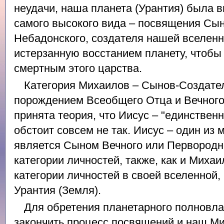
неудачи, наша планета (Урантия) была 
самого высокого вида – посвящения Сы
Небадонского, создателя нашей вселен
истерзанную восстанием планету, чтоб
смертным этого царства.
Категория Михаилов – Сынов-Создате
порождением Всеобщего Отца и Вечного 
принята теория, что Иисус – "единствен
обстоит совсем не так. Иисус – один из
является Сыном Вечного или Первородн
категории личностей, также, как и Миха
категории личностей в своей вселенной,
Урантия (Земля).
Для обретения планетарного полновл
закончить процесс посвящений и наш М