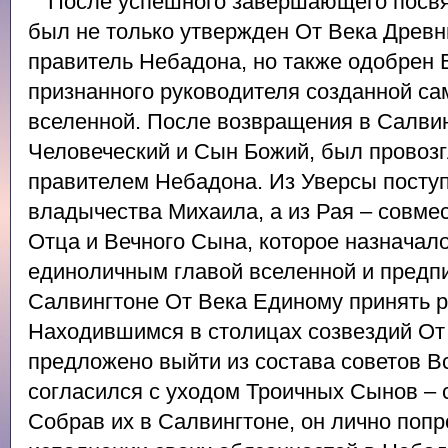
После успешного завершающего посв
был не только утвержден От Века Древ
правитель Небадона, но также одобрен
признанного руководителя созданной с
вселенной. После возвращения в Салвин
Человеческий и Сын Божий, был провоз
правителем Небадона. Из Уверсы посту
владычества Михаила, а из Рая – совме
Отца и Вечного Сына, которое назначало
единоличным главой вселенной и предп
Салвингтоне От Века Единому принять р
Находившимся в столицах созвездий От
предложено выйти из состава советов 
согласился с уходом Троичных Сынов – 
Собрав их в Салвингтоне, он лично попр