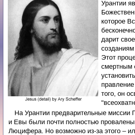
Урантии я
Божествен
которое В
бесконечн
дарит сво
созданиям
Этот проце
смертным 
установить
правление
того, он о
"всеохватн
На Урантии предварительные миссии 
и Евы были почти полностью провалены 
Люцифера. Но возможно из-за этого – ил