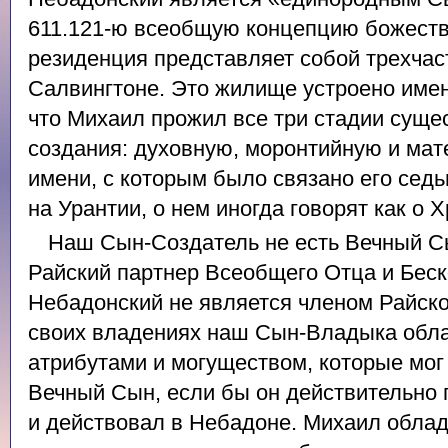
611.121-ю всеобщую концепцию божестве
резиденция представляет собой трехчас
Салвингтоне. Это жилище устроено имен
что Михаил прожил все три стадии суще
создания: духовную, моронтийную и ма
имени, с которым было связано его сед
на Урантии, о нем иногда говорят как о 
Наш Сын-Создатель не есть Вечный С
Райский партнер Всеобщего Отца и Беск
Небадонский не является членом Райско
своих владениях наш Сын-Владыка обл
атрибутами и могуществом, которые мог
Вечный Сын, если бы он действительно 
и действовал в Небадоне. Михаил обла