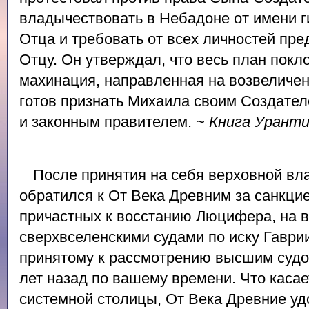
владычествовать в Небадоне от имени г
Отца и требовать от всех личностей пр
Отцу. Он утверждал, что весь план покл
махинация, направленная на возвеличе
готов признать Михаила своим Создател
и законным правителем. ~
Книга Урант
После принятия на себя верховной вл
обратился к От Века Древним за санкцие
причастных к восстанию Люцифера, на 
сверхвселенскими судами по иску Гавр
принятому к рассмотрению высшим судо
лет назад по вашему времени. Что каса
системной столицы, От Века Древние у