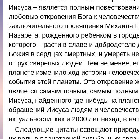
Иисуса – является полным повествован
любовью откровения Бога к человечеству
заключительного посвящения Михаила Н
Назарета, рожденного ребенком в горо
которого – расти в славе и добродетеле
Божия в сердцах смертных, и умереть н
от рук свирепых людей. Тем не менее, е
планете изменило ход истории человече
события этой планеты. Это откровение ж
является самым точным, самым полным
Иисуса, найденного где-нибудь на планет
обращений Иисуса людям и человечеству
актуальности, как и 2000 лет назад, в н
Следующие цитаты освещают природу
их роль в планетарной судьбе, и их связ