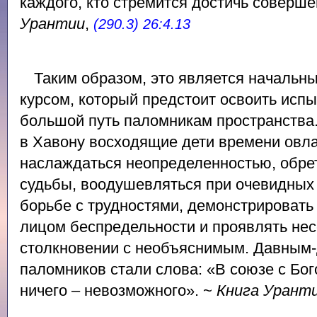
каждого, кто стремится достичь соверш
Урантии
,
(290.3) 26:4.13
Таким образом, это является начальн
курсом, который предстоит освоить ис
большой путь паломникам пространства.
в Хавону восходящие дети времени овл
наслаждаться неопределенностью, обрет
судьбы, воодушевляться при очевидных 
борьбе с трудностями, демонстрировать
лицом беспредельности и проявлять не
столкновении с необъяснимым. Давным-
паломников стали слова: «В союзе с Бог
ничего – невозможного». ~
Книга Урант