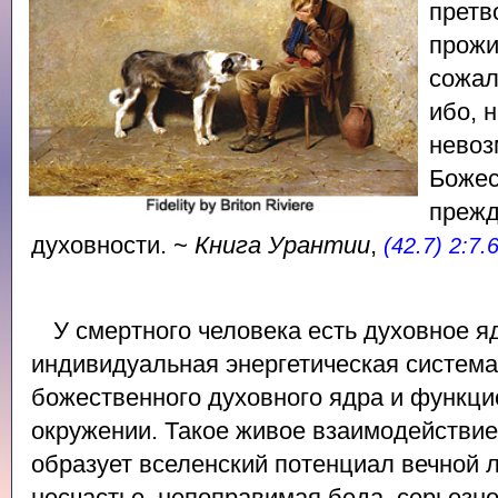
претв
прожи
сожал
ибо, 
невоз
Божес
прежд
духовности. ~
Книга Урантии
,
(42.7) 2:7.
У смертного человека есть духовное яд
индивидуальная энергетическая система
божественного духовного ядра и функц
окружении. Такое живое взаимодействие
образует вселенский потенциал вечной 
несчастье, непоправимая беда, серьезн