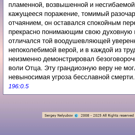
пламенной, возвышенной и несгибаемой
кажущееся поражение, томимый разоча
отчаянием, он оставался спокойным пер
прекрасно понимающим свою духовную 
отличался той воодушевляющей уверенн
непоколебимой верой, и в каждой из тр
неизменно демонстрировал безоговороч
воли Отца. Эту грандиозную веру не мо
невыносимая угроза бесславной смерти
196:0.5