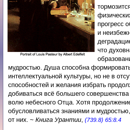
тормозитс
физических
прогресс 
и неизбеж
деградацие
что духов
образовани
мудростью. Душа способна формировать
интеллектуальной культуры, но не в отс
способностей и желания избрать продо
добиваться всё большего совершенства
волю небесного Отца. Хотя продолжени
обусловливаться знаниями и мудростью,
от них. ~
Книга Урантии
,
(739.8) 65:8.4