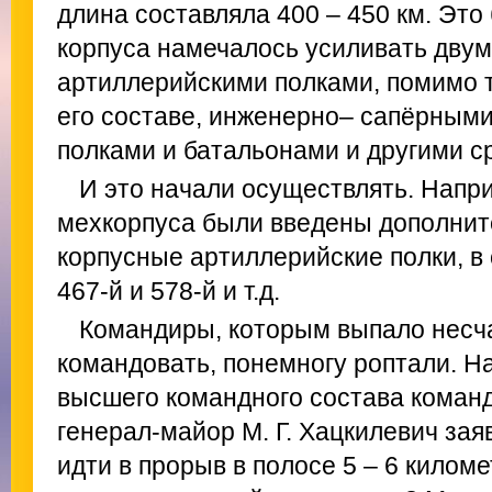
длина составляла 400 – 450 км. Это
корпуса намечалось усиливать дву
артиллерийскими полками, помимо т
его составе, инженерно– сапёрным
полками и батальонами и другими с
И это начали осуществлять. Напри
мехкорпуса были введены дополните
корпусные артиллерийские полки, в 
467-й и 578-й и т.д.
Командиры, которым выпало несч
командовать, понемногу роптали. Н
высшего командного состава команд
генерал-майор М. Г. Хацкилевич зая
идти в прорыв в полосе 5 – 6 киломе