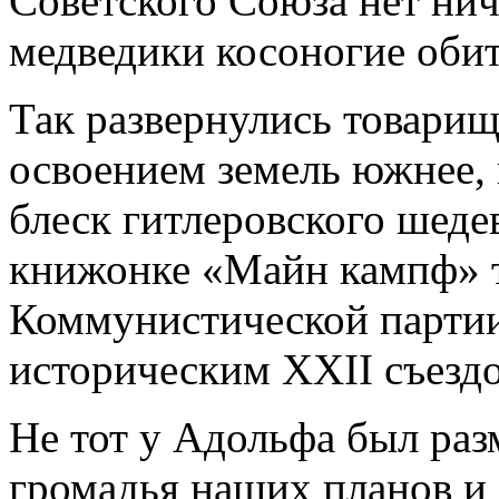
Советского Союза нет нич
медведики косоногие обит
Так развернулись товарищ
освоением земель южнее, 
блеск гитлеровского шеде
книжонке «Майн кампф» т
Коммунистической партии
историческим XXII съез
Не тот у Адольфа был разм
громадья наших планов и 